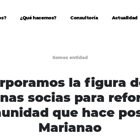
os?
¿Qué hacemos?
Consultoría
Actualidad
Somos entidad
rporamos la figura d
nas socias para refor
unidad que hace pos
Marianao