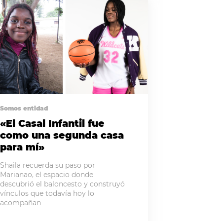
Somos entidad
«El Casal Infantil fue
como una segunda casa
para mí»
Shaila recuerda su paso por
Marianao, el espacio donde
descubrió el baloncesto y construyó
vínculos que todavía hoy lo
acompañan