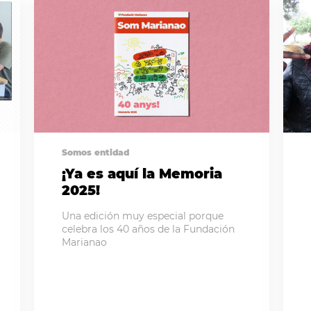
Somos entidad
¡Ya es aquí la Memoria
2025!
Una edición muy especial porque
celebra los 40 años de la Fundación
Marianao