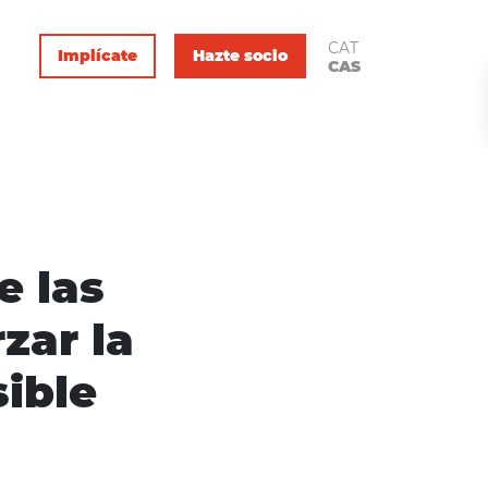
CAT
Implícate
Hazte socio
CAS
e las
zar la
ible