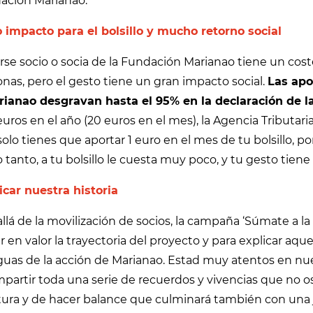
ación Marianao.
 impacto para el bolsillo y mucho retorno social
se socio o socia de la Fundación Marianao tiene un coste
nas, pero el gesto tiene un gran impacto social.
Las apo
rianao desgravan hasta el 95% en la declaración de l
uros en el año (20 euros en el mes), la Agencia Tributari
olo tienes que aportar 1 euro en el mes de tu bolsillo, po
o tanto, a tu bolsillo le cuesta muy poco, y tu gesto tien
icar nuestra historia
llá de la movilización de socios, la campaña ‘Súmate a 
 en valor la trayectoria del proyecto y para explicar aquel
uas de la acción de Marianao. Estad muy atentos en nuest
mpartir toda una serie de recuerdos y vivencias que no 
tura y de hacer balance que culminará también con una j