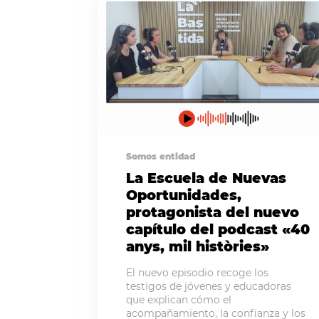
Somos entidad
La Escuela de Nuevas
Oportunidades,
protagonista del nuevo
capítulo del podcast «40
anys, mil històries»
El nuevo episodio recoge los
testigos de jóvenes y educadoras
que explican cómo el
acompañamiento, la confianza y los