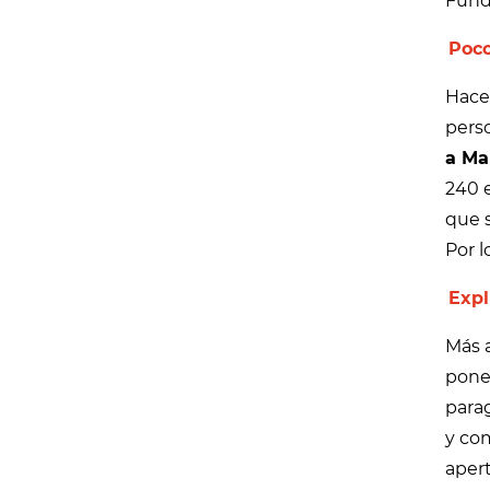
Fund
Poco
Hacer
perso
a Ma
240 e
que s
Por l
Expl
Más a
poner
parag
y co
aper