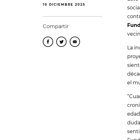
10 DICIEMBRE 2025
socia
cont
Fund
Compartir
vecin
La in
proye
sient
décad
el m
“Cua
croni
edade
duda.
senti