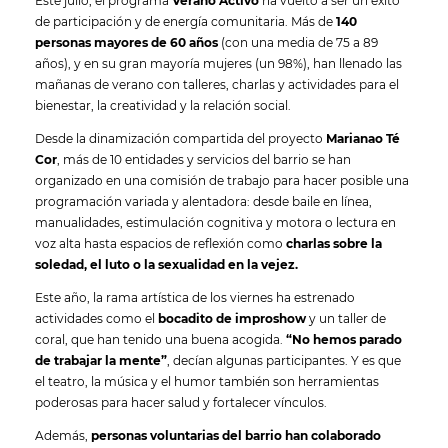
Este julio, el programa
Verano Activo
ha vuelto a ser un éxito
de participación y de energía comunitaria. Más de
140
personas mayores de 60 años
(con una media de 75 a 89
años), y en su gran mayoría mujeres (un 98%), han llenado las
mañanas de verano con talleres, charlas y actividades para el
bienestar, la creatividad y la relación social.
Desde la dinamización compartida del proyecto
Marianao Té
Cor
, más de 10 entidades y servicios del barrio se han
organizado en una comisión de trabajo para hacer posible una
programación variada y alentadora: desde baile en línea,
manualidades, estimulación cognitiva y motora o lectura en
voz alta hasta espacios de reflexión como
charlas sobre la
soledad, el luto o la sexualidad en la vejez.
Este año, la rama artística de los viernes ha estrenado
actividades como el
bocadito de improshow
y un taller de
coral, que han tenido una buena acogida.
“No hemos parado
de trabajar la mente”
, decían algunas participantes. Y es que
el teatro, la música y el humor también son herramientas
poderosas para hacer salud y fortalecer vínculos.
Además,
personas voluntarias del barrio han colaborado