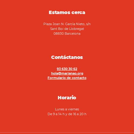
Estamos cerca
Plaza Joan N. García Nieto, s/n
Sant Boi de Llobregat
08830 Barcelona
Contáctanos
93 630 30 62
hola@marianao.org
Formulario de contacto
Horario
Lunes a viernes
De 9 a 14 h y de 16 a 20 h