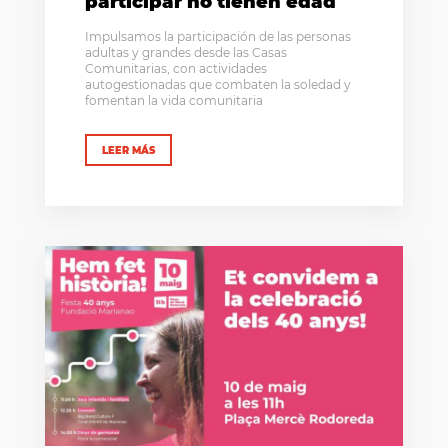
participar no tienen edad
Impulsamos la participación de las personas
adultas y grandes desde las Casas
Comunitarias, con actividades
autogestionadas que combaten la soledad y
fomentan la vida comunitaria
LEER MÁS