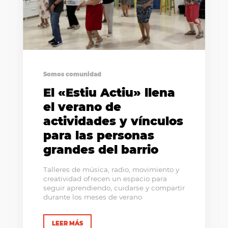
Somos comunidad
El «Estiu Actiu» llena
el verano de
actividades y vínculos
para las personas
grandes del barrio
Talleres de música, radio, movimiento y
creatividad ofrecen un espacio para
seguir aprendiendo, cuidarse y compartir
durante los meses de verano
LEER MÁS