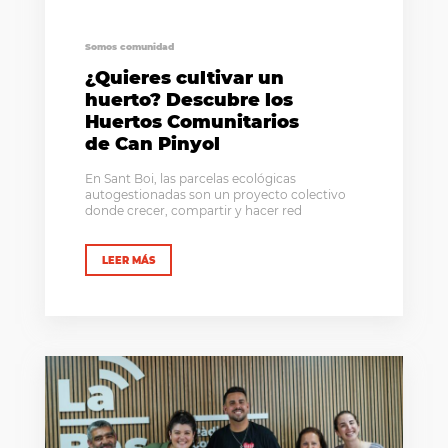
Somos comunidad
¿Quieres cultivar un
huerto? Descubre los
Huertos Comunitarios
de Can Pinyol
En Sant Boi, las parcelas ecológicas
autogestionadas son un proyecto colectivo
donde crecer, compartir y hacer red
LEER MÁS