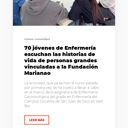
Somos comunidad
70 jóvenes de Enfermería
escuchan las historias de
vida de personas grandes
vinculadas a la Fundación
Marianao
La actividad, que ya se hizo el curso pasado
por primera vez, se ha vuelto a llevar a cabo
en el marco de la asignatura de Enfermería
Gerontológica del grado en Enfermería del
Campus Docente de San Juan de Dios en Sant
Boi
LEER MÁS