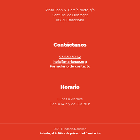
Plaza Joan N. García Nieto, s/n
Sant Boi de Llobregat
08830 Barcelona
Contáctanos
93 630 30 62
hola@marianao.org
Formulario de contacto
Horario
Lunes a viernes
De 9 a 14 h y de 16 a 20 h
2026 Fundació Marianao
Aviso legal
Política de privacidad
Canal ético