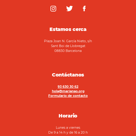
Estamos cerca
Plaza Joan N. García Nieto, s/n
Sant Boi de Llobregat
08830 Barcelona
Contáctanos
93 630 30 62
hola@marianao.org
Formulario de contacto
Horario
Lunes a viernes
De 9 a 14 h y de 16 a 20 h