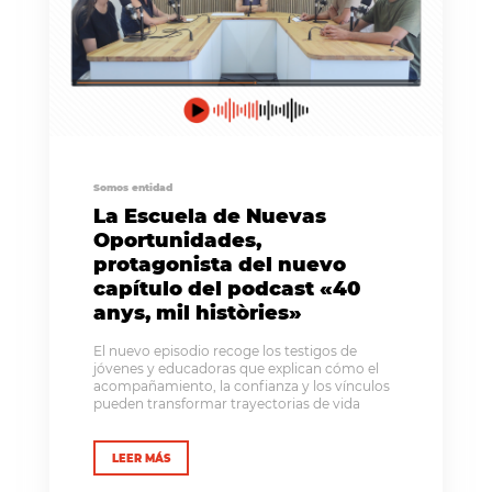
Somos entidad
La Escuela de Nuevas
Oportunidades,
protagonista del nuevo
capítulo del podcast «40
anys, mil històries»
El nuevo episodio recoge los testigos de
jóvenes y educadoras que explican cómo el
acompañamiento, la confianza y los vínculos
pueden transformar trayectorias de vida
LEER MÁS