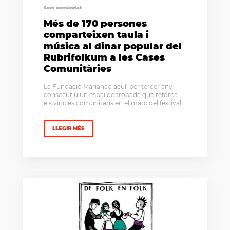
Som comunitat
Més de 170 persones
comparteixen taula i
música al dinar popular del
Rubrifolkum a les Cases
Comunitàries
La Fundació Marianao acull per tercer any
consecutiu un espai de trobada que reforça
els vincles comunitaris en el marc del festival
LLEGIR MÉS