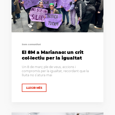
Som comunitat
El 8M a Marianao: un crit
col·lectiu per la igualtat
Un 8 de març ple de veus, accions i
compromís per la igualtat, recordant que la
lluita no s’atura mai
LLEGIR MÉS