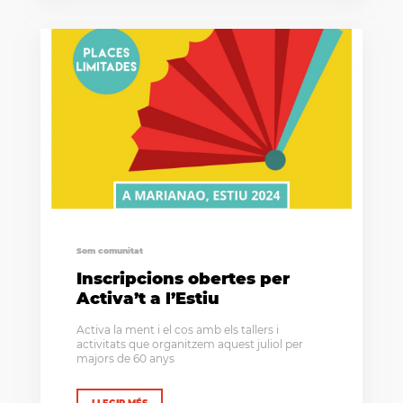
Som comunitat
Inscripcions obertes per
Activa’t a l’Estiu
Activa la ment i el cos amb els tallers i
activitats que organitzem aquest juliol per
majors de 60 anys