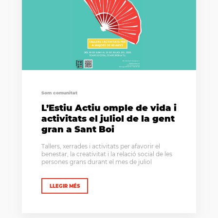
Som comunitat
L’Estiu Actiu omple de vida i
activitats el juliol de la gent
gran a Sant Boi
Tallers, xerrades i activitats per afavorir el
benestar, la creativitat i la relació social de les
persones grans durant el mes de juliol
LLEGIR MÉS