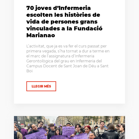
70 joves d’Infermeria
escolten les històries de
vida de persones grans
vinculades a la Fundació
Marianao
L’activitat, que ja es va fer el curs passat per
primera vegada, s’ha tornat a dur a terme en
el marc de l’assignatura d’Infermeria
Gerontològica del grau en Infermeria del
Campus Docent de Sant Joan de Déu a Sant
Boi
LLEGIR MÉS