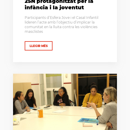
25N protagonitzat per la
infància i la joventut
Participants d’Esfera Jove i el Casal Infantil
lideren l’acte amb l’objectiu d’implicar la
comunitat en la lluita contra les violències
masclistes
LLEGIR MÉS