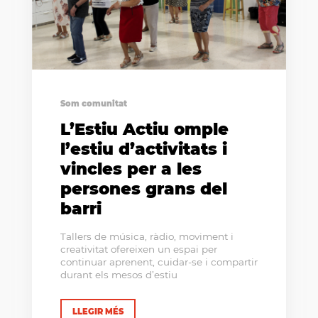
Som comunitat
L’Estiu Actiu omple
l’estiu d’activitats i
vincles per a les
persones grans del
barri
Tallers de música, ràdio, moviment i
creativitat ofereixen un espai per
continuar aprenent, cuidar-se i compartir
durant els mesos d’estiu
LLEGIR MÉS