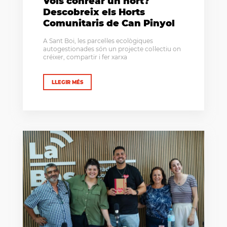
Vols conrear un hort?
Descobreix els Horts
Comunitaris de Can Pinyol
A Sant Boi, les parcel·les ecològiques
autogestionades són un projecte col·lectiu on
créixer, compartir i fer xarxa
LLEGIR MÉS