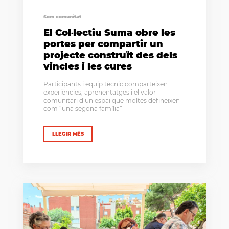
Som comunitat
El Col·lectiu Suma obre les
portes per compartir un
projecte construït des dels
vincles i les cures
Participants i equip tècnic comparteixen
experiències, aprenentatges i el valor
comunitari d’un espai que moltes defineixen
com “una segona família”
LLEGIR MÉS