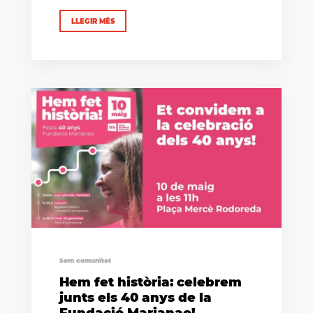
LLEGIR MÉS
Som comunitat
Hem fet història: celebrem
junts els 40 anys de la
Fundació Marianao!