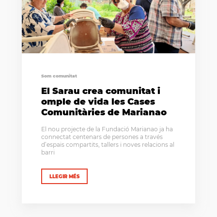
Som comunitat
El Sarau crea comunitat i
omple de vida les Cases
Comunitàries de Marianao
El nou projecte de la Fundació Marianao ja ha
connectat centenars de persones a través
d’espais compartits, tallers i noves relacions al
barri
LLEGIR MÉS