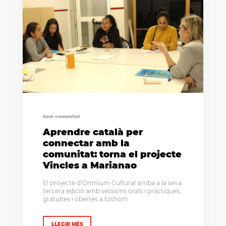
Som comunitat
Aprendre català per
connectar amb la
comunitat: torna el projecte
Vincles a Marianao
El projecte d’Òmnium Cultural arriba a la seva
tercera edició amb sessions orals i pràctiques,
gratuïtes i obertes a tothom
LLEGIR MÉS