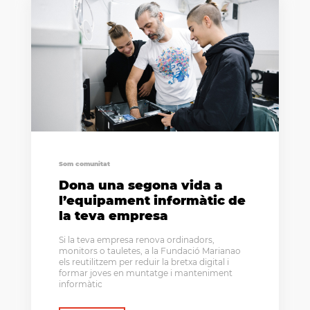
Som comunitat
Dona una segona vida a
l’equipament informàtic de
la teva empresa
Si la teva empresa renova ordinadors,
monitors o tauletes, a la Fundació Marianao
els reutilitzem per reduir la bretxa digital i
formar joves en muntatge i manteniment
informàtic