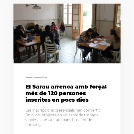
Som comunitat
El Sarau arrenca amb força:
més de 120 persones
inscrites en pocs dies
Les inscripcions presencials han convertit
l’inici del projecte en un espai de trobada,
vincles i comunitat abans fins i tot de
començar