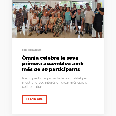
Som comunitat
Òmnia celebra la seva
primera assemblea amb
més de 30 participants
Participants del projecte han aprofitat per
mostrar el seu interès en crear més espais
col·laboratius
LLEGIR MÉS