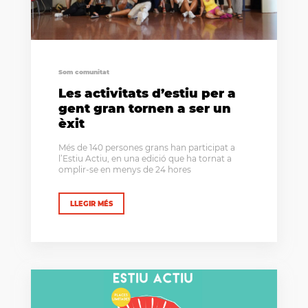
Som comunitat
Les activitats d’estiu per a
gent gran tornen a ser un
èxit
Més de 140 persones grans han participat a
l’Estiu Actiu, en una edició que ha tornat a
omplir-se en menys de 24 hores
LLEGIR MÉS