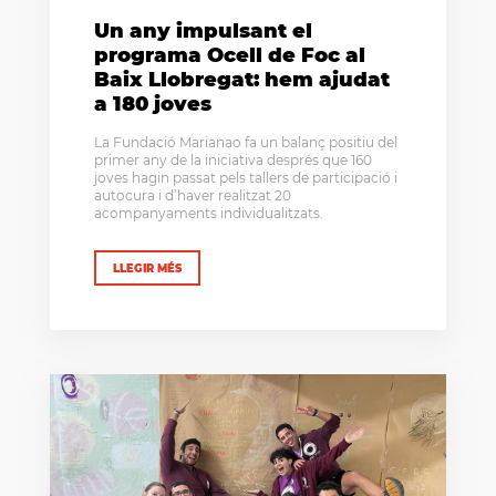
Un any impulsant el
programa Ocell de Foc al
Baix Llobregat: hem ajudat
a 180 joves
La Fundació Marianao fa un balanç positiu del
primer any de la iniciativa després que 160
joves hagin passat pels tallers de participació i
autocura i d’haver realitzat 20
acompanyaments individualitzats.
LLEGIR MÉS