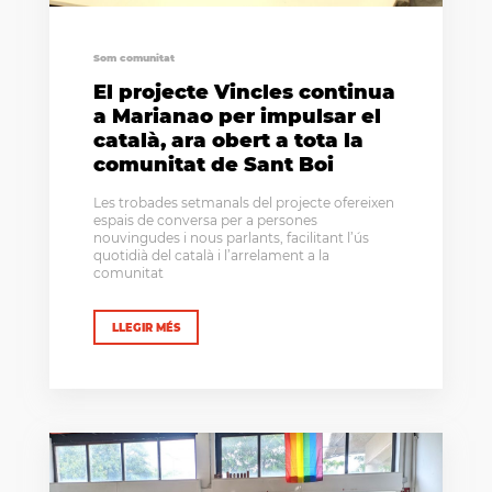
Som comunitat
El projecte Vincles continua
a Marianao per impulsar el
català, ara obert a tota la
comunitat de Sant Boi
Les trobades setmanals del projecte ofereixen
espais de conversa per a persones
nouvingudes i nous parlants, facilitant l’ús
quotidià del català i l’arrelament a la
comunitat
LLEGIR MÉS