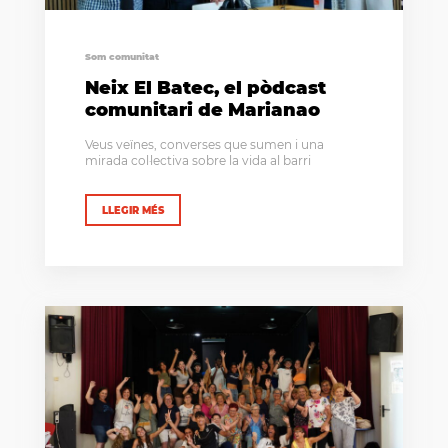
Som comunitat
Neix El Batec, el pòdcast
comunitari de Marianao
Veus veïnes, converses que sumen i una
mirada col·lectiva sobre la vida al barri
LLEGIR MÉS