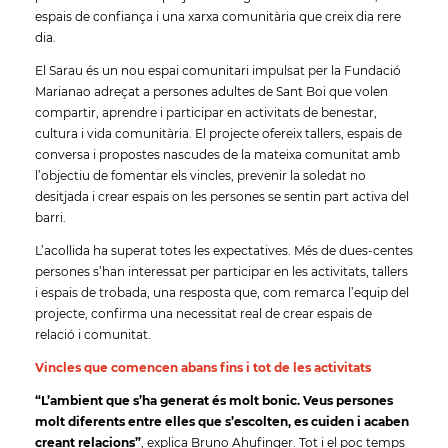
espais de confiança i una xarxa comunitària que creix dia rere
dia.
El Sarau és un nou espai comunitari impulsat per la Fundació
Marianao adreçat a persones adultes de Sant Boi que volen
compartir, aprendre i participar en activitats de benestar,
cultura i vida comunitària. El projecte ofereix tallers, espais de
conversa i propostes nascudes de la mateixa comunitat amb
l’objectiu de fomentar els vincles, prevenir la soledat no
desitjada i crear espais on les persones se sentin part activa del
barri.
L’acollida ha superat totes les expectatives. Més de dues-centes
persones s’han interessat per participar en les activitats, tallers
i espais de trobada, una resposta que, com remarca l’equip del
projecte, confirma una necessitat real de crear espais de
relació i comunitat.
Vincles que comencen abans fins i tot de les activitats
“L’ambient que s’ha generat és molt bonic. Veus persones
molt diferents entre elles que s’escolten, es cuiden i acaben
creant relacions”
, explica Bruno Ahufinger. Tot i el poc temps