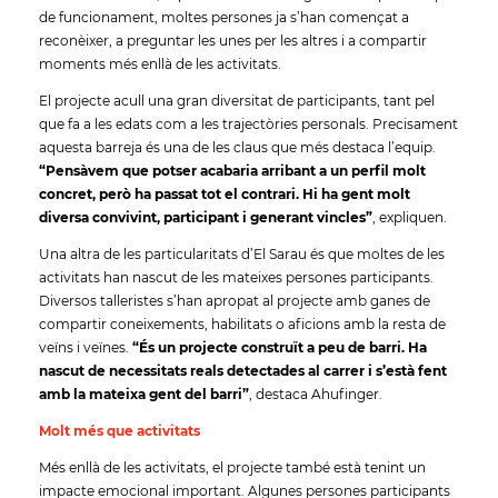
de funcionament, moltes persones ja s’han començat a
reconèixer, a preguntar les unes per les altres i a compartir
moments més enllà de les activitats.
El projecte acull una gran diversitat de participants, tant pel
que fa a les edats com a les trajectòries personals. Precisament
aquesta barreja és una de les claus que més destaca l’equip.
“Pensàvem que potser acabaria arribant a un perfil molt
concret, però ha passat tot el contrari. Hi ha gent molt
diversa convivint, participant i generant vincles”
, expliquen.
Una altra de les particularitats d’El Sarau és que moltes de les
activitats han nascut de les mateixes persones participants.
Diversos talleristes s’han apropat al projecte amb ganes de
compartir coneixements, habilitats o aficions amb la resta de
veïns i veïnes.
“És un projecte construït a peu de barri. Ha
nascut de necessitats reals detectades al carrer i s’està fent
amb la mateixa gent del barri”
, destaca Ahufinger.
Molt més que activitats
Més enllà de les activitats, el projecte també està tenint un
impacte emocional important. Algunes persones participants