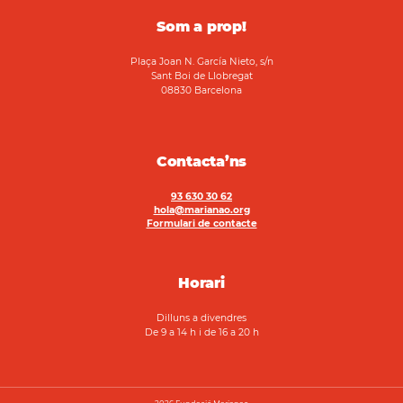
Som a prop!
Plaça Joan N. García Nieto, s/n
Sant Boi de Llobregat
08830 Barcelona
Contacta’ns
93 630 30 62
hola@marianao.org
Formulari de contacte
Horari
Dilluns a divendres
De 9 a 14 h i de 16 a 20 h