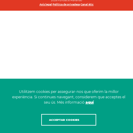
2026 Fundació Marianao
Avís legal
Política de privadesa
Canal ètic
Utilitzem cookies per assegurar-nos que oferim la millor
experiència. Si continues navegant, considerem que acceptes el
seu ús. Més informació
aquí
ACCEPTAR COOKIES