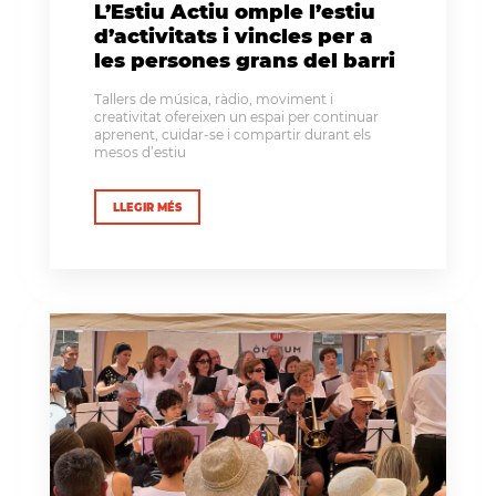
L’Estiu Actiu omple l’estiu
d’activitats i vincles per a
les persones grans del barri
Tallers de música, ràdio, moviment i
creativitat ofereixen un espai per continuar
aprenent, cuidar-se i compartir durant els
mesos d’estiu
LLEGIR MÉS