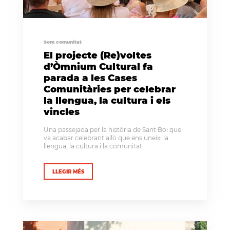
Som comunitat
El projecte (Re)voltes
d’Òmnium Cultural fa
parada a les Cases
Comunitàries per celebrar
la llengua, la cultura i els
vincles
Una passejada per la història de Sant Boi que
va acabar celebrant allò que ens uneix: la
llengua, la cultura i la comunitat
LLEGIR MÉS