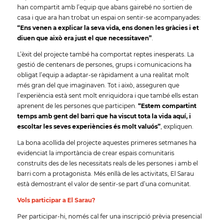
han compartit amb l’equip que abans gairebé no sortien de
casa i que ara han trobat un espai on sentir-se acompanyades:
“Ens venen a explicar la seva vida, ens donen les gràcies i et
diuen que això era just el que necessitaven”
.
L’èxit del projecte també ha comportat reptes inesperats. La
gestió de centenars de persones, grups i comunicacions ha
obligat l’equip a adaptar-se ràpidament a una realitat molt
més gran del que imaginaven. Tot i això, asseguren que
l’experiència està sent molt enriquidora i que també ells estan
aprenent de les persones que participen.
“Estem compartint
temps amb gent del barri que ha viscut tota la vida aquí, i
escoltar les seves experiències és molt valuós”
, expliquen.
La bona acollida del projecte aquestes primeres setmanes ha
evidenciat la importància de crear espais comunitaris
construïts des de les necessitats reals de les persones i amb el
barri com a protagonista. Més enllà de les activitats, El Sarau
està demostrant el valor de sentir-se part d’una comunitat.
Vols participar a El Sarau?
Per participar-hi, només cal fer una inscripció prèvia presencial