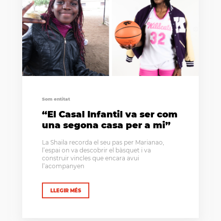
Som entitat
“El Casal Infantil va ser com
una segona casa per a mi”
La Shaila recorda el seu pas per Marianao,
l’espai on va descobrir el bàsquet i va
construir vincles que encara avui
l’acompanyen
LLEGIR MÉS