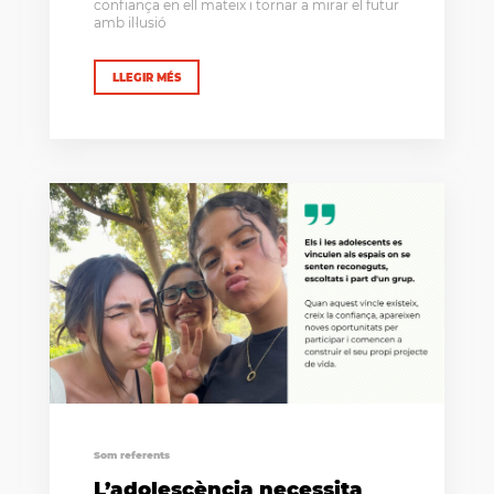
confiança en ell mateix i tornar a mirar el futur
amb il·lusió
LLEGIR MÉS
Som referents
L’adolescència necessita