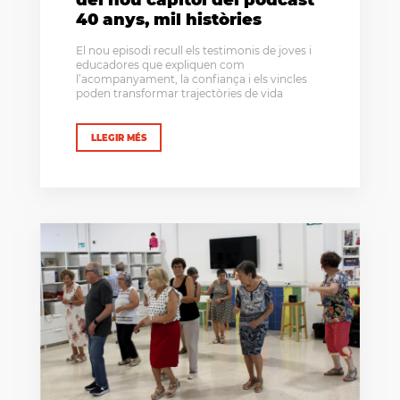
40 anys, mil històries
El nou episodi recull els testimonis de joves i
educadores que expliquen com
l’acompanyament, la confiança i els vincles
poden transformar trajectòries de vida
LLEGIR MÉS