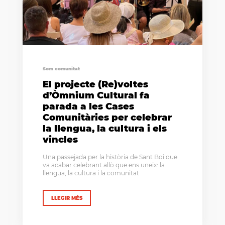
Som comunitat
El projecte (Re)voltes
d’Òmnium Cultural fa
parada a les Cases
Comunitàries per celebrar
la llengua, la cultura i els
vincles
Una passejada per la història de Sant Boi que
va acabar celebrant allò que ens uneix: la
llengua, la cultura i la comunitat
LLEGIR MÉS