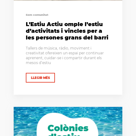
Som comunitat
L’Estiu Actiu omple l’estiu
d’activitats i vincles per a
les persones grans del barri
Tallers de música, ràdio, moviment i
creativitat ofereixen un espai per continuar
aprenent, cuidar-se i compartir durant els
mesos d’estiu
LLEGIR MÉS