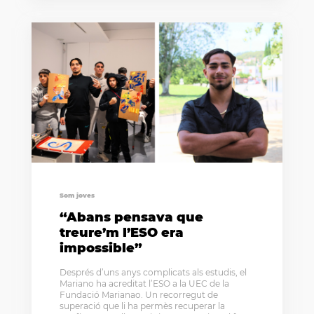
Som joves
“Abans pensava que
treure’m l’ESO era
impossible”
Després d’uns anys complicats als estudis, el
Mariano ha acreditat l’ESO a la UEC de la
Fundació Marianao. Un recorregut de
superació que li ha permès recuperar la