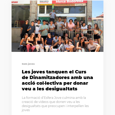
Som joves
Les joves tanquen el Curs
de Dinamitzadores amb una
acció col·lectiva per donar
veu a les desigualtats
La formació d’Esfera Jove culmina amb la
creació de vídeos que donen veu a les
desigualtats que preocupen i interpel·len les
joves