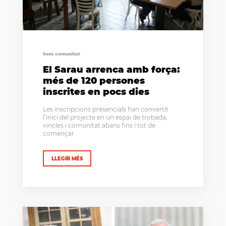
Som comunitat
El Sarau arrenca amb força:
més de 120 persones
inscrites en pocs dies
Les inscripcions presencials han convertit
l’inici del projecte en un espai de trobada,
vincles i comunitat abans fins i tot de
començar
LLEGIR MÉS