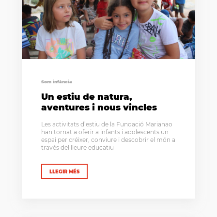
Som infància
Un estiu de natura,
aventures i nous vincles
Les activitats d’estiu de la Fundació Marianao
han tornat a oferir a infants i adolescents un
espai per créixer, conviure i descobrir el món a
través del lleure educatiu
LLEGIR MÉS