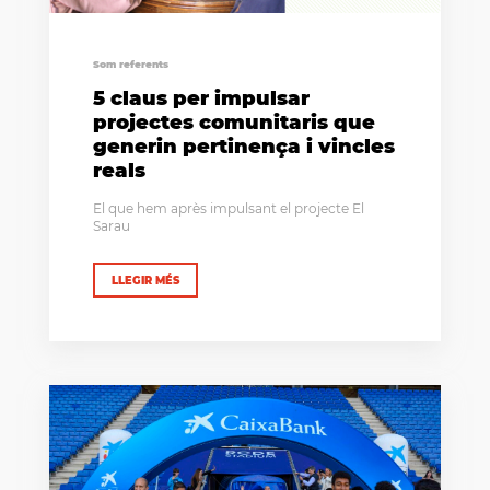
Som referents
5 claus per impulsar
projectes comunitaris que
generin pertinença i vincles
reals
El que hem après impulsant el projecte El
Sarau
LLEGIR MÉS