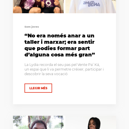
Som joves
“No era només anar a un
taller i marxar; era sentir
que podies formar part
d’alguna cosa més gran”
La Lydia recorda el seu pas pel Vente Pa’ Ká,
un espai que li va permetre créixer, participar i
descobrir la seva vocació
LLEGIR MÉS