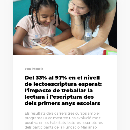
Som infància
Del 33% al 97% en el nivell
de lectoescriptura esperat:
l’impacte de treballar la
lectura i l’escriptura des
dels primers anys escolars
Els resultats dels darrers tres cursos amb el
programa DLec mostren una evolució molt
positiva en les habilitats lectores i escriptores
dels participants de la Fundació Marianao