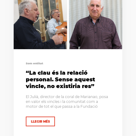
Som entitat
“La clau és la relació
personal. Sense aquest
vincle, no existiria res”
El Julià, director de la coral de Marianao, posa
en valor els vincles i la comunitat com a
motor de tot el que passa a la Fundació
LLEGIR MÉS