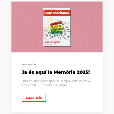
Som entitat
Ja és aquí la Memòria 2025!
Una edició molt especial perquè celebra els 40
anys de la Fundació Marianao
LLEGIR MÉS