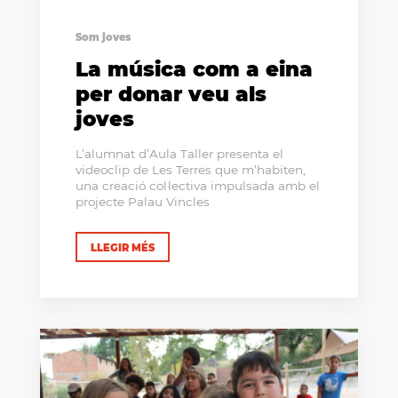
Som joves
La música com a eina
per donar veu als
joves
L’alumnat d’Aula Taller presenta el
videoclip de Les Terres que m’habiten,
una creació col·lectiva impulsada amb el
projecte Palau Vincles
LLEGIR MÉS