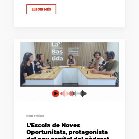
LLEGIR MÉS
Som entitat
L’Escola de Noves
Oportunitats, protagonista
del nou capítol del pòdcast