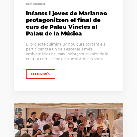
Som infància
Infants i joves de Marianao
protagonitzen el final de
curs de Palau Vincles al
Palau de la Música
El projecte culmina un nou curs portant els
participants a un dels escenaris més
emblemàtics del país i reforçant el valor de la
cultura com a eina de transformació social
LLEGIR MÉS