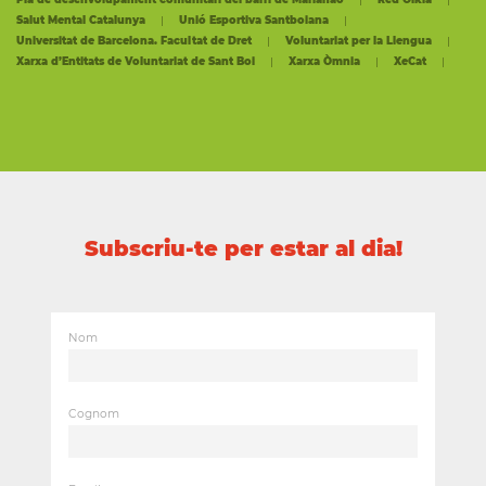
Salut Mental Catalunya
Unió Esportiva Santboiana
Universitat de Barcelona. Facultat de Dret
Voluntariat per la Llengua
Xarxa d’Entitats de Voluntariat de Sant Boi
Xarxa Òmnia
XeCat
Subscriu-te per estar al dia!
Nom
Cognom