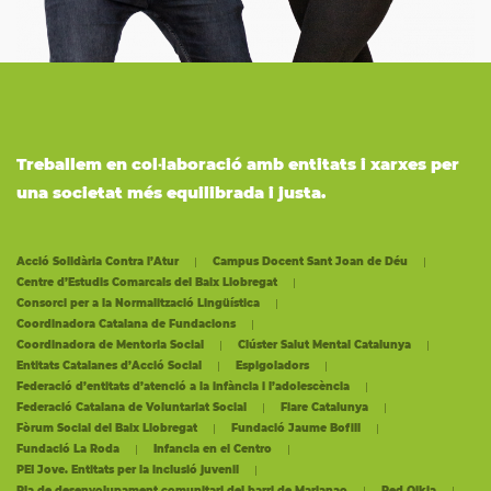
Treballem en col·laboració amb entitats i xarxes per
una societat més equilibrada i justa.
Acció Solidària Contra l’Atur
Campus Docent Sant Joan de Déu
Centre d’Estudis Comarcals del Baix Llobregat
Consorci per a la Normalització Lingüística
Coordinadora Catalana de Fundacions
Coordinadora de Mentoria Social
Clúster Salut Mental Catalunya
Entitats Catalanes d’Acció Social
Espigoladors
Federació d’entitats d’atenció a la infància i l’adolescència
Federació Catalana de Voluntariat Social
Fiare Catalunya
Fòrum Social del Baix Llobregat
Fundació Jaume Bofill
Fundació La Roda
Infancia en el Centro
PEI Jove. Entitats per la inclusió juvenil
Pla de desenvolupament comunitari del barri de Marianao
Red Oikia