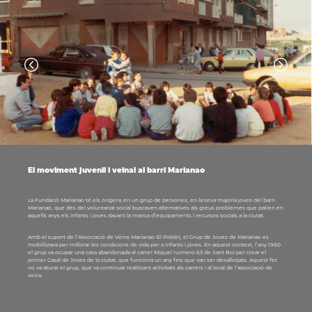
El moviment juvenil i veïnal al barri Marianao
La Fundació Marianao té els orígens en un grup de persones, en la seva majoria joves del barri
Marianao, que des del voluntariat social buscaven alternatives als greus problemes que patien en
aquells anys els infants i joves davant la manca d’equipaments i recursos socials a la ciutat.
Amb el suport de l’Associació de Veïns Marianao-El Poblet, el Grup de Joves de Marianao es
mobilitzava per millorar les condicions de vida per a infants i joves. En aquest context, l’any 1980
el grup va ocupar una casa abandonada al carrer Miquel número 63 de Sant Boi per crear el
primer Casal de Joves de la ciutat, que funcionà un any fins que van ser desallotjats. Aquest fet
no va aturar el grup, que va continuar realitzant activitats als carrers i al local de l’associació de
veïns.