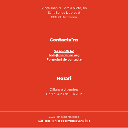
Plaça Joan N. García Nieto, s/n
Sant Boi de Llobregat
08830 Barcelona
Contacta’ns
93 630 30 62
hola@marianao.org
Formulari de contacte
Horari
Dilluns a divendres
De 9 a 14 h i de 16 a 20 h
2026 Fundació Marianao
Avís legal
Política de privadesa
Canal ètic