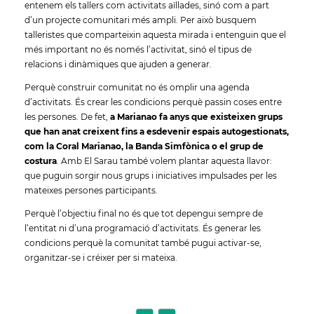
entenem els tallers com activitats aïllades, sinó com a part
d’un projecte comunitari més ampli. Per això busquem
talleristes que comparteixin aquesta mirada i entenguin que el
més important no és només l’activitat, sinó el tipus de
relacions i dinàmiques que ajuden a generar.
Perquè construir comunitat no és omplir una agenda
d’activitats. És crear les condicions perquè passin coses entre
les persones. De fet,
a Marianao fa anys que existeixen grups
que han anat creixent fins a esdevenir espais autogestionats,
com la Coral Marianao, la Banda Simfònica o el grup de
costura
. Amb El Sarau també volem plantar aquesta llavor:
que puguin sorgir nous grups i iniciatives impulsades per les
mateixes persones participants.
Perquè l’objectiu final no és que tot depengui sempre de
l’entitat ni d’una programació d’activitats. És generar les
condicions perquè la comunitat també pugui activar-se,
organitzar-se i créixer per si mateixa.