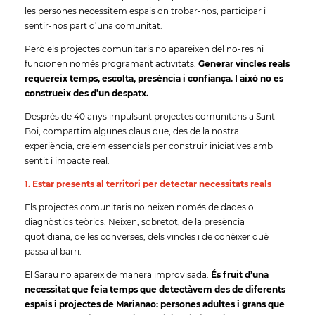
les persones necessitem espais on trobar-nos, participar i
sentir-nos part d’una comunitat.
Però els projectes comunitaris no apareixen del no-res ni
funcionen només programant activitats.
Generar vincles reals
requereix temps, escolta, presència i confiança. I això no es
construeix des d’un despatx.
Després de 40 anys impulsant projectes comunitaris a Sant
Boi, compartim algunes claus que, des de la nostra
experiència, creiem essencials per construir iniciatives amb
sentit i impacte real.
1. Estar presents al territori per detectar necessitats reals
Els projectes comunitaris no neixen només de dades o
diagnòstics teòrics. Neixen, sobretot, de la presència
quotidiana, de les converses, dels vincles i de conèixer què
passa al barri.
El Sarau no apareix de manera improvisada.
És fruit d’una
necessitat que feia temps que detectàvem des de diferents
espais i projectes de Marianao: persones adultes i grans que