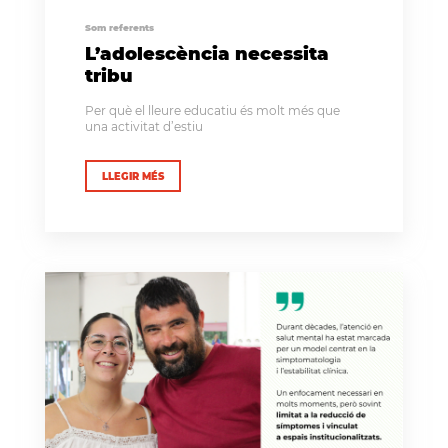
Som referents
L’adolescència necessita
tribu
Per què el lleure educatiu és molt més que
una activitat d’estiu
LLEGIR MÉS