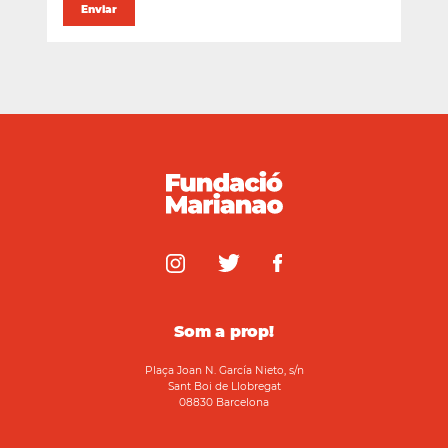
Som a prop!
Plaça Joan N. García Nieto, s/n
Sant Boi de Llobregat
08830 Barcelona