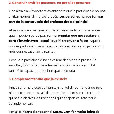
2. Construir amb les persones, no per a les persones
Una altra clau important és entendre que la participació no pot
arribar només al final del procés.
Les persones han de formar
part de la construcció del projecte des del principi
.
Abans de posar en marxa El Sarau vam parlar amb persones
que hi podien participar,
vam preguntar què necessitaven,
com s’imaginaven l’espai i què hi trobaven a faltar
. Aquest
procés participatiu ens ha ajudat a construir un projecte molt
més connectat amb la realitat.
Perquè la participació no és validar decisions ja preses. És
escoltar, incorporar mirades i entendre que la comunitat
també té capacitat de definir què necessita.
3. Complementar allò que ja existeix
Impulsar un projecte comunitari no vol dir començar de zero
ni duplicar recursos. Vol dir entendre què existeix al territori,
quines iniciatives ja funcionen i quins espais cal reforçar o
complementar.
Per això,
abans d’engegar El Sarau, vam fer molta feina de