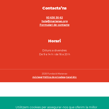
Contacta’ns
93 630 30 62
hola@marianao.org
Formulari de contacte
Horari
Dilluns a divendres
De 9 a 14 h i de 16 a 20 h
2026 Fundació Marianao
Avís legal
Política de privadesa
Canal ètic
Utilitzem cookies per assegurar-nos que oferim la millor