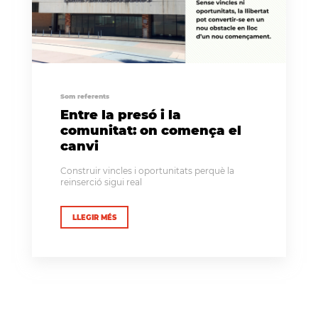
Som referents
Entre la presó i la
comunitat: on comença el
canvi
Construir vincles i oportunitats perquè la
reinserció sigui real
LLEGIR MÉS