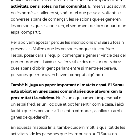
activitats, per si soles, no fan comunitat
. El més valuós sovint
no és només el taller en si, sinó tot el que passa al voltant: les
converses abans de començar, les relacions que es generen,
les persones que es coneixen, el sentiment de formar part d’un
espai compartit.
Per això vam apostar perquè les inscripcions d’El Sarau fossin
presencials. Volíem que les persones poguessin conèixer
l’espai, posar cara a l’equip i començar a generar vincle des del
primer moment. I això es va fer visible des dels primers dies:
cues abans d’obrir, gent parlant entre si mentre esperava,
persones que marxaven havent conegut algú nou.
També hi juga un paper important el mateix espai. El Sarau
està ubicat en unes cases comunitàries que afavoreixen la
proximitat i la calidesa.
No és un equipament impersonal ni
un espai fred: és un lloc que et pot fer sentir com a casa, i això
facilita que les persones s’hi sentin còmodes, acollides i amb
ganes de quedar-s’hi.
En aquesta mateixa línia, també cuidem molt la qualitat de les
activitats i de les persones que les impulsen. A El Sarau no