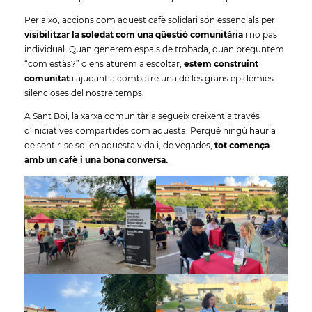
Per això, accions com aquest cafè solidari són essencials per
visibilitzar la soledat com una qüestió comunitària
i no pas
individual. Quan generem espais de trobada, quan preguntem
“com estàs?” o ens aturem a escoltar,
estem construint
comunitat
i ajudant a combatre una de les grans epidèmies
silencioses del nostre temps.
A Sant Boi, la xarxa comunitària segueix creixent a través
d’iniciatives compartides com aquesta. Perquè ningú hauria
de sentir-se sol en aquesta vida i, de vegades,
tot comença
amb un cafè i una bona conversa.