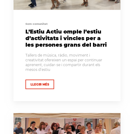
Som comunitat
L’Estiu Actiu omple l’estiu
d’activitats i vincles per a
les persones grans del barri
Tallers de música, ràdio, moviment i
creativitat ofereixen un espai per continuar
aprenent, cuidar-se i compartir durant els
mesos d’estiu
LLEGIR MÉS