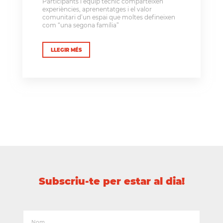
Participants i equip tècnic comparteixen
experiències, aprenentatges i el valor
comunitari d’un espai que moltes defineixen
com “una segona família”
LLEGIR MÉS
Subscriu-te per estar al dia!
Nom