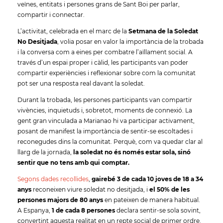
veïnes, entitats i persones grans de Sant Boi per parlar,
compartir i connectar.
L’activitat, celebrada en el marc de la
Setmana de la Soledat
No Desitjada
, volia posar en valor la importància de la trobada
i la conversa com a eines per combatre l’aïllament social. A
través d’un espai proper i càlid, les participants van poder
compartir experiències i reflexionar sobre com la comunitat
pot ser una resposta real davant la soledat.
Durant la trobada, les persones participants van compartir
vivències, inquietuds i, sobretot, moments de connexió. La
gent gran vinculada a Marianao hi va participar activament,
posant de manifest la importància de sentir-se escoltades i
reconegudes dins la comunitat. Perquè, com va quedar clar al
llarg de la jornada,
la soledat no és només estar sola, sinó
sentir que no tens amb qui comptar.
Segons dades recollides
,
gairebé 3 de cada 10 joves de 18 a 34
anys
reconeixen viure soledat no desitjada, i
el 50% de les
persones majors de 80 anys
en pateixen de manera habitual.
A Espanya,
1 de cada 8 persones
declara sentir-se sola sovint,
convertint aquesta realitat en un repte social de primer ordre.