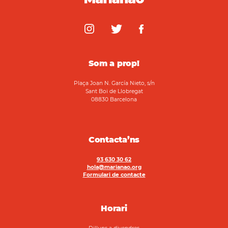
Som a prop!
Plaça Joan N. García Nieto, s/n
Sant Boi de Llobregat
08830 Barcelona
Contacta’ns
93 630 30 62
hola@marianao.org
Formulari de contacte
Horari