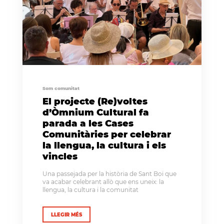
Som comunitat
El projecte (Re)voltes
d’Òmnium Cultural fa
parada a les Cases
Comunitàries per celebrar
la llengua, la cultura i els
vincles
Una passejada per la història de Sant Boi que
va acabar celebrant allò que ens uneix: la
llengua, la cultura i la comunitat
LLEGIR MÉS