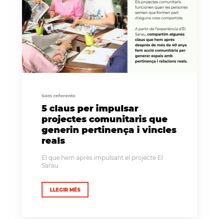
Som referents
5 claus per impulsar
projectes comunitaris que
generin pertinença i vincles
reals
El que hem après impulsant el projecte El
Sarau
LLEGIR MÉS