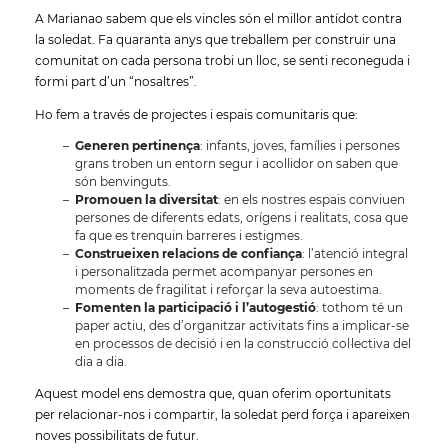
A Marianao sabem que els vincles són el millor antídot contra
la soledat. Fa quaranta anys que treballem per construir una
comunitat on cada persona trobi un lloc, se senti reconeguda i
formi part d’un “nosaltres”.
Ho fem a través de projectes i espais comunitaris que:
Generen pertinença
: infants, joves, famílies i persones
grans troben un entorn segur i acollidor on saben que
són benvinguts.
Promouen la diversitat
: en els nostres espais conviuen
persones de diferents edats, orígens i realitats, cosa que
fa que es trenquin barreres i estigmes.
Construeixen relacions de confiança
: l’atenció integral
i personalitzada permet acompanyar persones en
moments de fragilitat i reforçar la seva autoestima.
Fomenten la participació i l’autogestió
: tothom té un
paper actiu, des d’organitzar activitats fins a implicar-se
en processos de decisió i en la construcció col·lectiva del
dia a dia.
Aquest model ens demostra que, quan oferim oportunitats
per relacionar-nos i compartir, la soledat perd força i apareixen
noves possibilitats de futur.