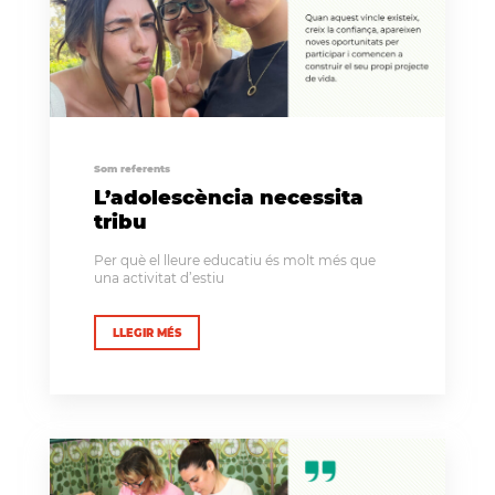
Som referents
L’adolescència necessita
tribu
Per què el lleure educatiu és molt més que
una activitat d’estiu
LLEGIR MÉS