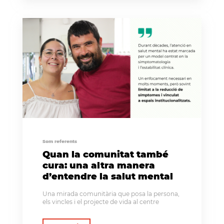
Som referents
Quan la comunitat també
cura: una altra manera
d’entendre la salut mental
Una mirada comunitària que posa la persona,
els vincles i el projecte de vida al centre