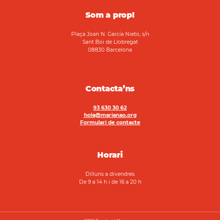
Som a prop!
Plaça Joan N. García Nieto, s/n
Sant Boi de Llobregat
08830 Barcelona
Contacta’ns
93 630 30 62
hola@marianao.org
Formulari de contacte
Horari
Dilluns a divendres
De 9 a 14 h i de 16 a 20 h