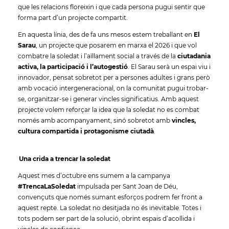
que les relacions floreixin i que cada persona pugui sentir que
forma part d’un projecte compartit.
En aquesta línia, des de fa uns mesos estem treballant en
El
Sarau
, un projecte que posarem en marxa el 2026 i que vol
combatre la soledat i l’aïllament social a través de la
ciutadania
activa, la participació i l’autogestió
. El Sarau serà un espai viu i
innovador, pensat sobretot per a persones adultes i grans però
amb vocació intergeneracional, on la comunitat pugui trobar-
se, organitzar-se i generar vincles significatius. Amb aquest
projecte volem reforçar la idea que la soledat no es combat
només amb acompanyament, sinó sobretot amb
vincles,
cultura compartida i protagonisme ciutadà
.
Una crida a trencar la soledat
Aquest mes d’octubre ens sumem a la campanya
#TrencaLaSoledat
impulsada per Sant Joan de Déu,
convençuts que només sumant esforços podrem fer front a
aquest repte. La soledat no desitjada no és inevitable. Totes i
tots podem ser part de la solució, obrint espais d’acollida i