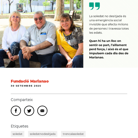
Fundació Marianao
30 SETEMBRE 2025
Comparteix
Etiquetes
soledat
soledatnodesitjada
trencalasoledat