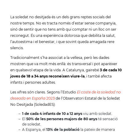
La soledat no desitjada és un dels grans reptes socials del
nostre temps. No es tracta només d’estar sense companyia,
sinó de sentir que no tens amb qui comptar ni un lloc on ser
reconegut. És una experiència dolorosa que debilita la salut,
l’autoestima i el benestar, i que sovint queda amagada rere
silencis.
Tradicionalment s’ha associat a la vellesa, però les dades
mostren que va molt més enllà: és transversal i pot aparèixer
en qualsevol etapa de la vida. A Catalunya, gairebé
3 de cada 10
joves de 18 a 34 anys reconeixen viure-la
, i també afecta
infants i persones adultes.
Les xifres són clares. Segons l’Estudio
El coste de la soledad no
deseada en España
2023
de l’Observatori Estatal de la Soledat
No Desitjada (SoledadES):
1 de cada 4 infants de 10 a 12 anys
viu amb soledat.
El
50% de les persones majors de 80 anys
té sensació
de soledat.
A Espanya, el
13% de la població
la pateix de manera