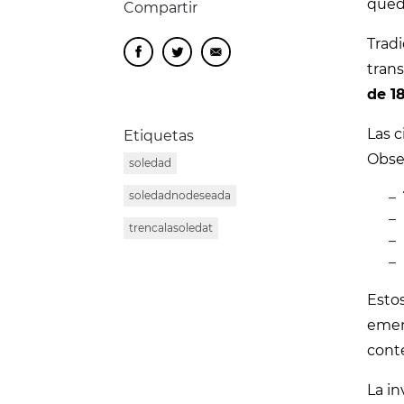
queda
Compartir
Tradi
trans
de 1
Las c
Etiquetas
Obse
soledad
soledadnodeseada
trencalasoledat
Esto
emerg
cont
La in