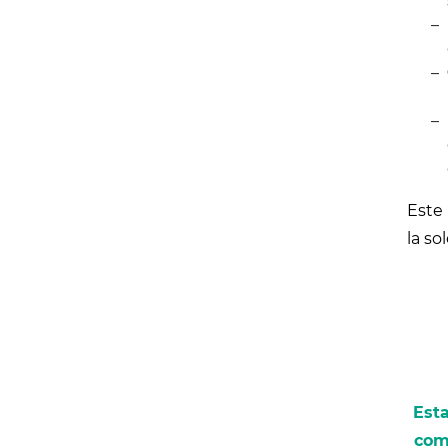
Este
la so
Est
comb