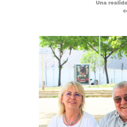
Una realid
c