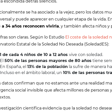
 escondida detrás silencios.
cionalmente se ha asociado a la vejez, pero los datos m
versal y puede aparecer en cualquier etapa de la vida. E
8 a 34 años reconocen vivirla
, y también afecta niños y
ifras son claras. Según lo Estudio
El coste de la soledad
rvatorio Estatal de la Soledad No Deseada (SoledadES):
1 de cada 4 niños de 10 a 12 años
vive con soledad.
El
50% de las personas mayores de 80 años
tiene sen
En España, el
13% de la población
la sufre de manera ha
Incluso en el ámbito laboral, un
10% de las personas tr
s datos confirman que no estamos ante una realidad mar
encia social invisible que afecta millones de personas 
extos.
vestigación científica evidencia que la soledad no des