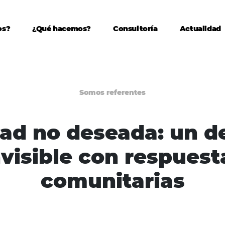
os?
¿Qué hacemos?
Consultoría
Actualidad
Somos referentes
ad no deseada: un d
nvisible con respuest
comunitarias