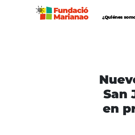
¿Quiénes som
Nuevo
San 
en p