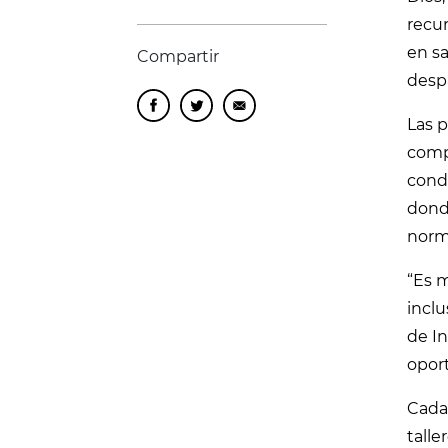
recur
en sa
Compartir
despa
Las p
comp
condu
dond
norm
“Es m
inclu
de In
oport
Cada 
talle