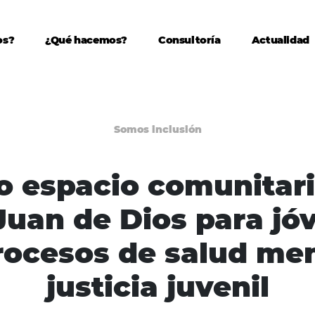
os?
¿Qué hacemos?
Consultoría
Actualidad
Somos inclusión
 espacio comunitar
Juan de Dios para jó
rocesos de salud men
justicia juvenil