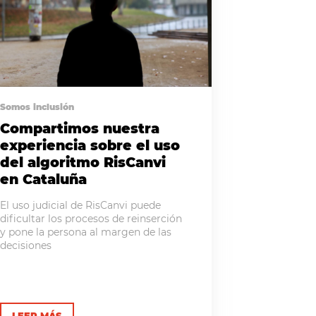
Somos inclusión
Compartimos nuestra
experiencia sobre el uso
del algoritmo RisCanvi
en Cataluña
El uso judicial de RisCanvi puede
dificultar los procesos de reinserción
y pone la persona al margen de las
decisiones
LEER MÁS