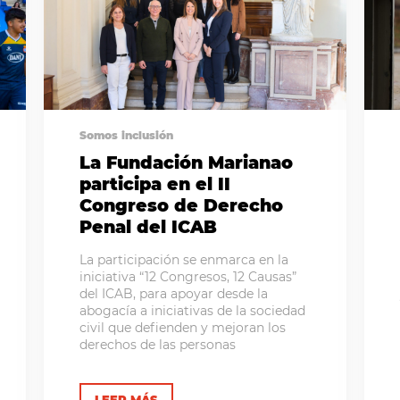
Somos inclusión
La Fundación Marianao
participa en el II
Congreso de Derecho
Penal del ICAB
La participación se enmarca en la
iniciativa “12 Congresos, 12 Causas”
del ICAB, para apoyar desde la
abogacía a iniciativas de la sociedad
civil que defienden y mejoran los
derechos de las personas
LEER MÁS