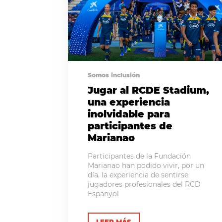
Somos inclusión
Jugar al RCDE Stadium,
una experiencia
inolvidable para
participantes de
Marianao
Participantes de la Fundación
Marianao han podido vivir, por un
día, la experiencia de sentirse
jugadores profesionales del RCD
Espanyol
LEER MÁS