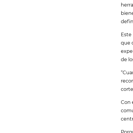
herra
biene
defin
Este 
que 
expe
de lo
“Cua
recon
cort
Con 
comun
centr
Porqu