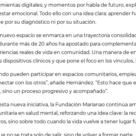
mientas digitales; y momentos por habla de futuro, explo
star emocional. Todo ello con una idea clara: aprender 
e por su diagnóstico ni por su situación.
nuevo espacio se enmarca en una trayectoria consolidada
durante más de 20 años ha apostado para complementar 
riencias reales de vida en comunidad. Una manera de en
s dispositivos clínicos y que pone el foco en los vínculos, 
ndo pueden participar en espacios comunitarios, empiez
ectar con los otros”, añade Hernández. “Esto hace que 
e, sino un proceso progresivo y acompañado”.
esta nueva iniciativa, la Fundación Marianao continúa 
itaria en salud mental, reforzando una idea clave: la re
os, sino sobre todo cuando la vida vuelve a tener lugar fu
e no se trata solo de salir, sino de volver a formar parte.