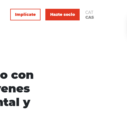
CAT
Implícate
Hazte socio
CAS
io con
venes
tal y