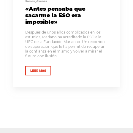
Somos jóvenes
«Antes pensaba que
sacarme la ESO era
imposible»
Después de unos años complicados en los
estudios, Mariano ha acreditado la ESO a la
UEC de la Fundación Marianao. Un recorrido
de superación que le ha permitido recuperar
la confianza en él mismo y volver a mirar el
futuro con ilusión
LEER MÁS