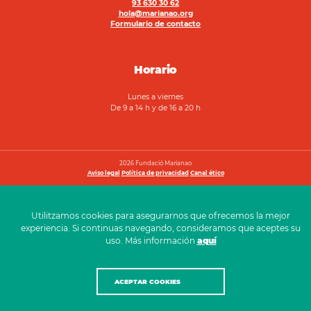
93 630 30 62
hola@marianao.org
Formulario de contacto
Horario
Lunes a viernes
De 9 a 14 h y de 16 a 20 h
2026 Fundació Marianao
Aviso legal
Política de privacidad
Canal ético
Utilitzamos cookies para asegurarnos que ofrecemos la mejor
experiencia. Si continuas navegando, consideramos que aceptes su
uso. Más información
aquí
ACEPTAR COOKIES