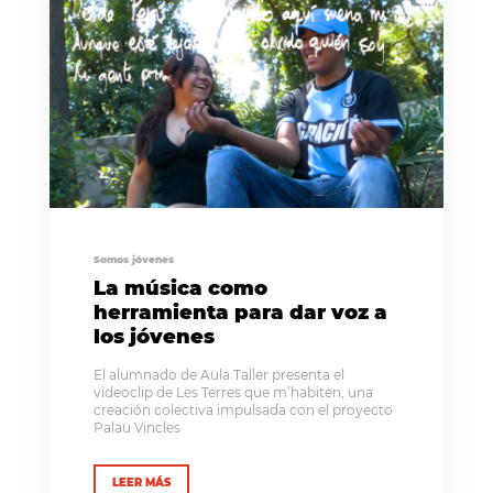
Somos jóvenes
La música como
herramienta para dar voz a
los jóvenes
El alumnado de Aula Taller presenta el
videoclip de Les Terres que m’habiten, una
creación colectiva impulsada con el proyecto
Palau Vincles
LEER MÁS