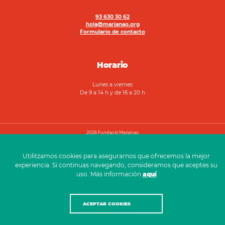
93 630 30 62
hola@marianao.org
Formulario de contacto
Horario
Lunes a viernes
De 9 a 14 h y de 16 a 20 h
2026 Fundació Marianao
Aviso legal
Política de privacidad
Canal ético
Utilitzamos cookies para asegurarnos que ofrecemos la mejor
experiencia. Si continuas navegando, consideramos que aceptes su
uso. Más información
aquí
ACEPTAR COOKIES