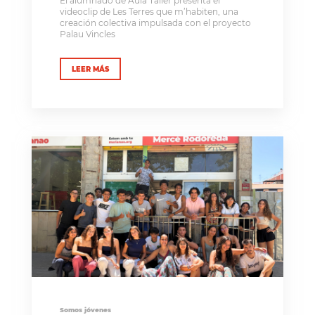
El alumnado de Aula Taller presenta el
videoclip de Les Terres que m’habiten, una
creación colectiva impulsada con el proyecto
Palau Vincles
LEER MÁS
Somos jóvenes