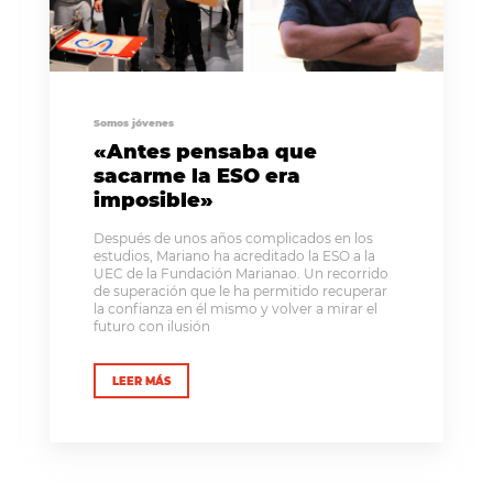
Somos jóvenes
«Antes pensaba que
sacarme la ESO era
imposible»
Después de unos años complicados en los
estudios, Mariano ha acreditado la ESO a la
UEC de la Fundación Marianao. Un recorrido
de superación que le ha permitido recuperar
la confianza en él mismo y volver a mirar el
futuro con ilusión
LEER MÁS