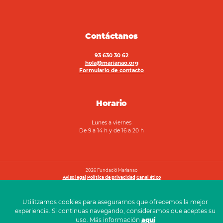
Contáctanos
93 630 30 62
hola@marianao.org
Formulario de contacto
Horario
Lunes a viernes
De 9 a 14 h y de 16 a 20 h
2026 Fundació Marianao
Aviso legal
Política de privacidad
Canal ético
Utilitzamos cookies para asegurarnos que ofrecemos la mejor
experiencia. Si continuas navegando, consideramos que aceptes su
uso. Más información
aquí