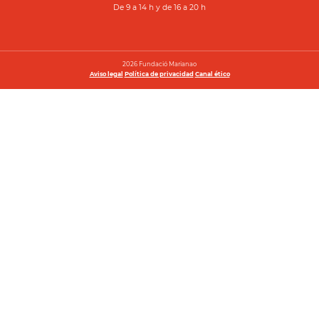
De 9 a 14 h y de 16 a 20 h
2026 Fundació Marianao
Aviso legal
Política de privacidad
Canal ético