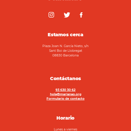
Estamos cerca
Plaza Joan N. García Nieto, s/n
Sant Boi de Llobregat
08830 Barcelona
Contáctanos
93 630 30 62
hola@marianao.org
Formulario de contacto
Horario
Lunes a viernes