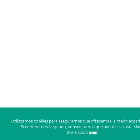
Utilitzamos cookies para asegurarnos que ofrecemos la mejor experi
Si continuas navegando, consideramos que aceptes su uso. Má
información
aquí