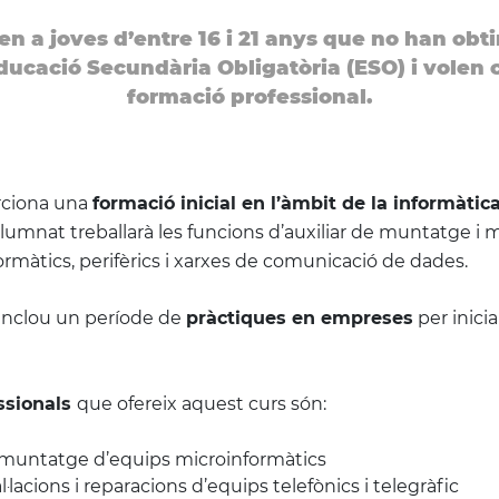
en a joves d’entre 16 i 21 anys que no han obti
ducació Secundària Obligatòria (ESO) i volen
formació professional.
rciona una
formació inicial en l’àmbit de la informàtica
’alumnat treballarà les funcions d’auxiliar de muntatge 
màtics, perifèrics i xarxes de comunicació de dades.
inclou un període de
pràctiques en empreses
per inici
ssionals
que ofereix aquest curs són:
n muntatge d’equips microinformàtics
al·lacions i reparacions d’equips telefònics i telegràfic