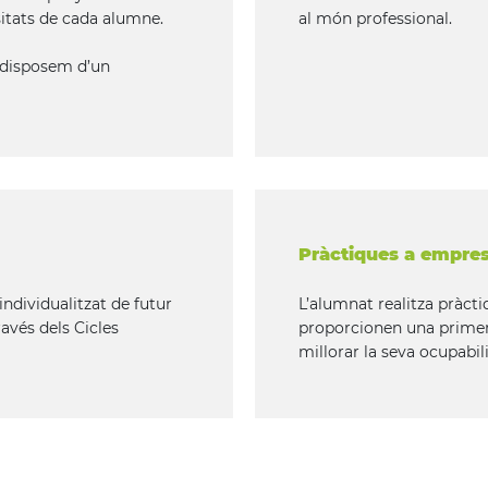
sitats de cada alumne.
al món professional.
 disposem d’un
Pràctiques a empre
ndividualitzat de futur
L’alumnat realitza pràcti
ravés dels Cicles
proporcionen una primera 
millorar la seva ocupabili