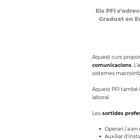
Els PFI s’adrec
Graduat en E
Aquest curs propo
comunicacions
. L
sistemes macroinfor
Aquest PFI també 
laboral.
Les
sortides profe
Operari / a e
Auxiliar d’inst