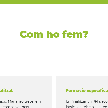
Com ho fem?
litzat
Formació específica 
dació Marianao treballem
En finalitzar un PFI s’a
 un acompanyament
bàsics en relació a la te