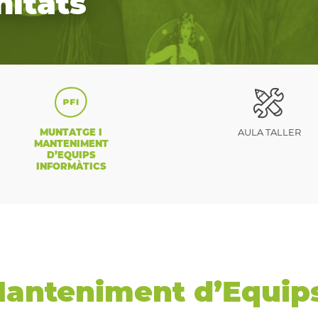
itats
MUNTATGE I
AULA TALLER
MANTENIMENT
D’EQUIPS
INFORMÀTICS
Manteniment d’Equips