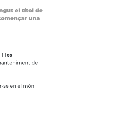
ngut el títol de
 començar una
 i les
i manteniment de
ar-se en el món