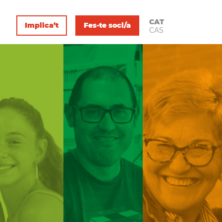
CAT
Implica’t
Fes-te soci/a
CAS