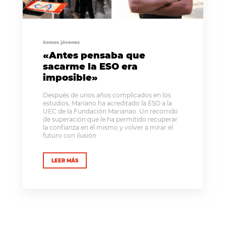
Somos jóvenes
«Antes pensaba que
sacarme la ESO era
imposible»
Después de unos años complicados en los
estudios, Mariano ha acreditado la ESO a la
UEC de la Fundación Marianao. Un recorrido
de superación que le ha permitido recuperar
la confianza en él mismo y volver a mirar el
futuro con ilusión
LEER MÁS