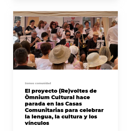
Somos comunidad
El proyecto (Re)voltes de
Òmnium Cultural hace
parada en las Casas
Comunitarias para celebrar
la lengua, la cultura y los
vínculos