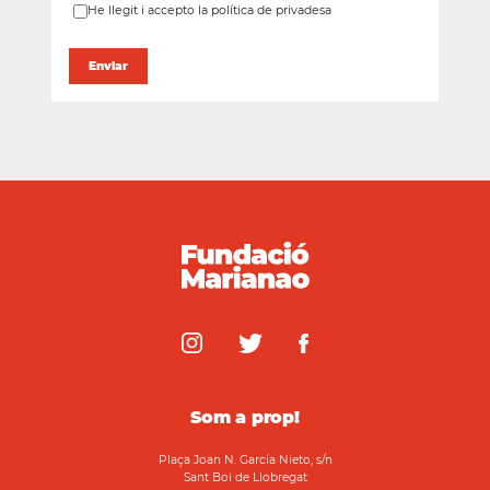
He llegit i accepto la política de privadesa
Som a prop!
Plaça Joan N. García Nieto, s/n
Sant Boi de Llobregat