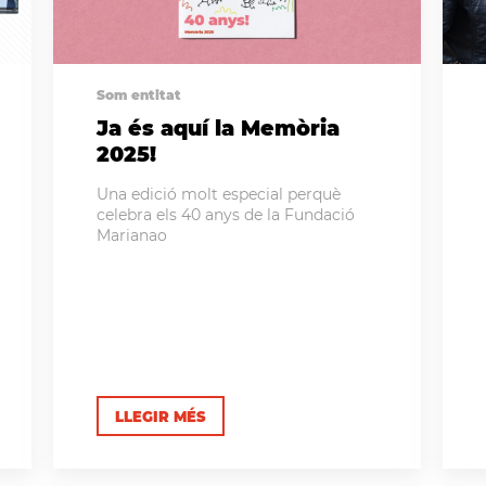
Som entitat
Ja és aquí la Memòria
2025!
Una edició molt especial perquè
celebra els 40 anys de la Fundació
Marianao
LLEGIR MÉS