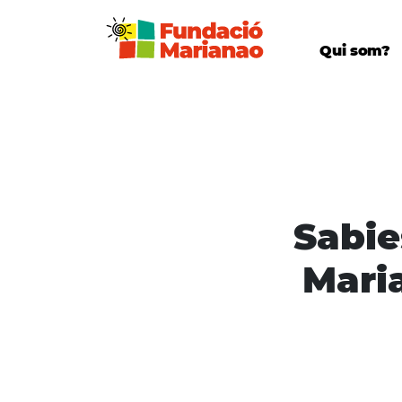
Qui som?
Sabie
Mari