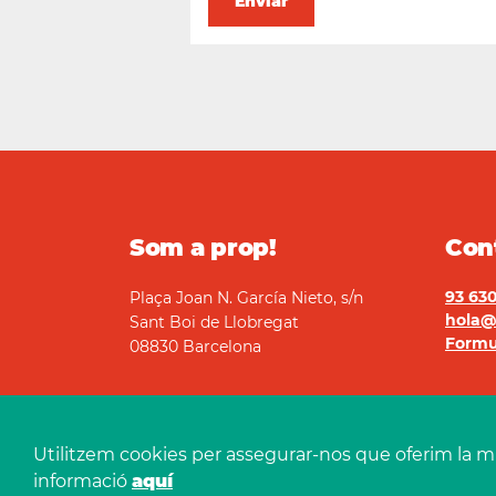
ndació Marianao
Som a prop!
Con
93 630
Plaça Joan N. García Nieto, s/n
hola@
Sant Boi de Llobregat
Formu
08830 Barcelona
Utilitzem cookies per assegurar-nos que oferim la m
informació
aquí
2026 Fundació Marianao