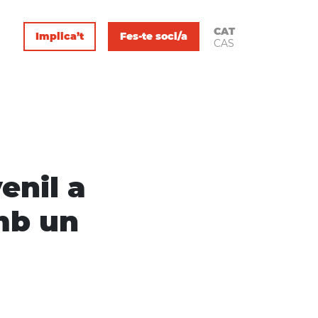
CAT
Implica’t
Fes-te soci/a
CAS
enil a
mb un