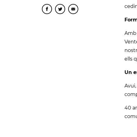
cedi
Form
Amb 
Vente
nostr
ells 
Un e
Avui,
compa
40 an
comu