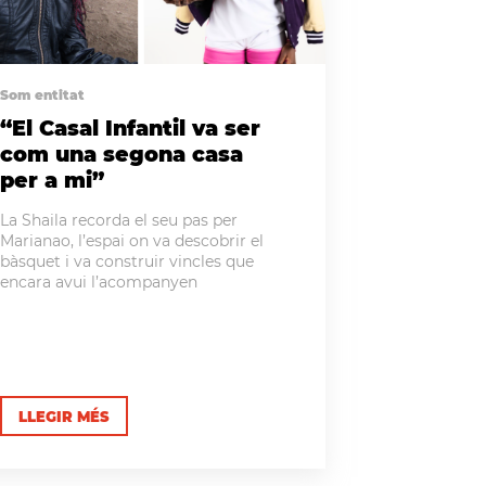
Som entitat
“El Casal Infantil va ser
com una segona casa
per a mi”
La Shaila recorda el seu pas per
Marianao, l’espai on va descobrir el
bàsquet i va construir vincles que
encara avui l’acompanyen
LLEGIR MÉS