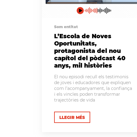
Som entitat
L’Escola de Noves
Oportunitats,
protagonista del nou
capítol del pòdcast 40
anys, mil històries
El nou episodi recull els testimonis
de joves i educadores que expliquen
com l’acompanyament, la confiança
i els vincles poden transformar
trajectòries de vida
LLEGIR MÉS