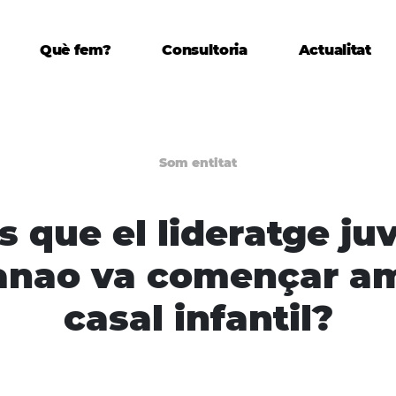
Què fem?
Consultoria
Actualitat
Som entitat
s que el lideratge juv
anao va començar a
casal infantil?