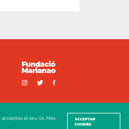
 acceptes el seu ús. Més
ACCEPTAR
COOKIES