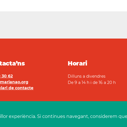
tacta’ns
Horari
 30 62
Dilluns a divendres
marianao.org
De 9 a 14 h i de 16 a 20 h
lari de contacte
illor experiència. Si continues navegant, considerem que