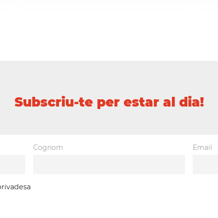
Subscriu-te per estar al dia!
Cognom
Email
 privadesa