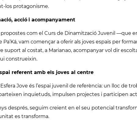
nt-los protagonisme.
ació, acció
i acompanyament
propostes com el Curs de Dinamització Juvenil —que engu
 Pa’Ká, vam començar a oferir als joves espais per formar
e suport al costat, a Marianao, acompanyar vol dir escolta
qui construeixin.
spai referent amb els joves al centre
 Esfera Jove és l’espai juvenil de referència: un lloc de tro
rteixen inquietuds, impulsen projectes i participen act
ys després, seguim creient en el seu potencial transform
nitat es transforma.