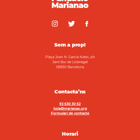
Som a prop!
Plaça Joan N. García Nieto, s/n
Sant Boi de Llobregat
08830 Barcelona
Contacta’ns
93 630 30 62
hola@marianao.org
Formulari de contacte
Horari