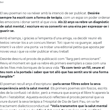
boi
El seu poemari no va néixer amb la intenció de ser publicat.
Desirée
sempre ha escrit com a forma de teràpia
, com un espai on poder ordenar
les emocions i donar sentit al que vivia.
Als 22 anys va rebre un diagnòstic
de salut mental, i escriure es va convertir en una eina per expressar-se i
guarir-se.
Amb el temps, i gràcies a l’empenta d’una amiga, va decidir reunir els
textos i enviar-los a un concurs literari. Tot i que no va guanyar, aquell
intent li va obrir una porta: va trobar una editorial petita que aposta per
noves veus i que va voler publicar el seu treball.
Desirée descriu el procés de publicació com “llarg però emocionant”.
Reviu el moment en què va rebre els primers exemplars a casa com una
de les fites més boniques de la seva vida:
“És com tenir un fill, veure el
teu nom a la portada i saber que tot allò que has sentit ara té una forma
tangible
”
.
El poemari recull anys d’escriptura i
parla sense filtres sobre la seva
experiència amb la salut mental
. Els primers poemes són foscos, escrits
des de la confusió i el dolor, però a mesura que avança el llibre hi apareix la
llum i l’estabilitat. Aquesta evolució reflecteix el procés personal que va
viure durant la seva teràpia a l’Hospital de Dia de Sant Pau, on va fer
tractament dialècticoconductual:
“Volia transmetre que la salut mental