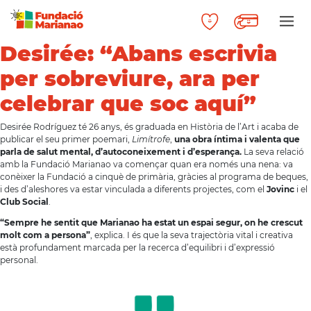
Desirée: “Abans escrivia
per sobreviure, ara per
celebrar que soc aquí”
Desirée Rodríguez té 26 anys, és graduada en Història de l’Art i acaba de
publicar el seu primer poemari,
Limítrofe
,
una obra íntima i valenta que
parla de salut mental, d’autoconeixement i d’esperança.
La seva relació
amb la Fundació Marianao va començar quan era només una nena: va
conèixer la Fundació a cinquè de primària, gràcies al programa de beques,
i des d’aleshores va estar vinculada a diferents projectes, com el
Jovinc
i el
Club Social
.
“Sempre he sentit que Marianao ha estat un espai segur, on he crescut
molt com a persona”
, explica. I és que la seva trajectòria vital i creativa
està profundament marcada per la recerca d’equilibri i d’expressió
personal.