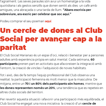
l’agraïment. Les seves paraules són avui un homenatge a la vida
quotidiana i als gestos senzills que donen sentit als dies: un cafè amb
amigues, una abraçada o una tarda de llum.
“Abans escrivia per
sobreviure, ara escric per celebrar que soc aquí.”
Podeu comprar el seu poemari
aquí
.
Un cercle de dones al Club
Social per avançar cap a la
paritat
El Club Social Marianao és un espai d’oci, relació i benestar per a persones
adultes amb experiència pròpia en salut mental. Cada setmana,
60
participants
prenen part en activitats que afavoreixen la integració amb
l’entorn, la creació de vincles i l’adquisició de noves habilitats.
Tot i això, des de fa temps l’equip professional del Club observa una
realitat: la participació femenina és molt menor que la masculina. De
mitjana, entre un
70 i un 80% dels participants són homes
, mentre que
les dones representen només un 20%
, una tendència que es repeteix en
altres clubs socials del territori.
Per revertir aquesta situació i afavorir una participació més equilibrada, el
Club Social ha engegat una nova iniciativa: la creació d’un
cercle de