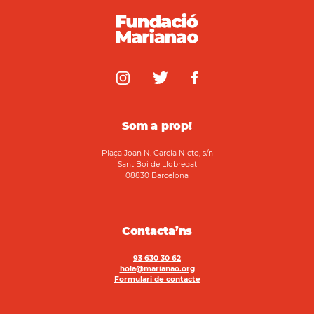
Som a prop!
Plaça Joan N. García Nieto, s/n
Sant Boi de Llobregat
08830 Barcelona
Contacta’ns
93 630 30 62
hola@marianao.org
Formulari de contacte