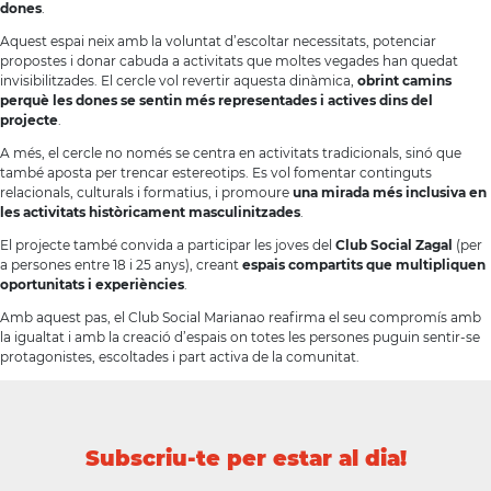
dones
.
Aquest espai neix amb la voluntat d’escoltar necessitats, potenciar
propostes i donar cabuda a activitats que moltes vegades han quedat
invisibilitzades. El cercle vol revertir aquesta dinàmica,
obrint camins
perquè les dones se sentin més representades i actives dins del
projecte
.
A més, el cercle no només se centra en activitats tradicionals, sinó que
també aposta per trencar estereotips. Es vol fomentar continguts
relacionals, culturals i formatius, i promoure
una mirada més inclusiva en
les activitats històricament masculinitzades
.
El projecte també convida a participar les joves del
Club Social Zagal
(per
a persones entre 18 i 25 anys), creant
espais compartits que multipliquen
oportunitats i experiències
.
Amb aquest pas, el Club Social Marianao reafirma el seu compromís amb
la igualtat i amb la creació d’espais on totes les persones puguin sentir-se
protagonistes, escoltades i part activa de la comunitat.
Subscriu-te per estar al dia!