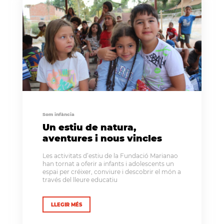
Som infància
Un estiu de natura,
aventures i nous vincles
Les activitats d’estiu de la Fundació Marianao
han tornat a oferir a infants i adolescents un
espai per créixer, conviure i descobrir el món a
través del lleure educatiu
LLEGIR MÉS