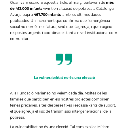
Quan vam escriure aquest article, al març, parlàvem de
més
de 412.000 infants
vivint en situació de pobresa a Catalunya.
Avui ja puja a
467.700 infants
, amb les últimes dades
publicades. Un increment que confirma que l’emergència
social no només no s’atura, sinó que s’agreuja, i que exigeix
respostes urgents i coordinades tant a nivell institucional com
comunitari.
La vulnerabilitat no és una elecció
A la Fundació Marianao ho veiem cada dia. Moltes de les
famílies que participen en els nostres projectes combinen
feines precàries, altes despeses fixes i escassa xarxa de suport,
el que agreuja el risc de transmissió intergeneracional de la
pobresa.
La vulnerabilitat no és una elecció. Tal com explica Míriam