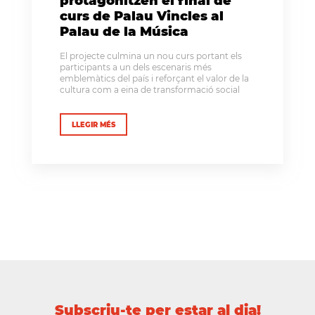
protagonitzen el final de
curs de Palau Vincles al
Palau de la Música
El projecte culmina un nou curs portant els
participants a un dels escenaris més
emblemàtics del país i reforçant el valor de la
cultura com a eina de transformació social
LLEGIR MÉS
Subscriu-te per estar al dia!