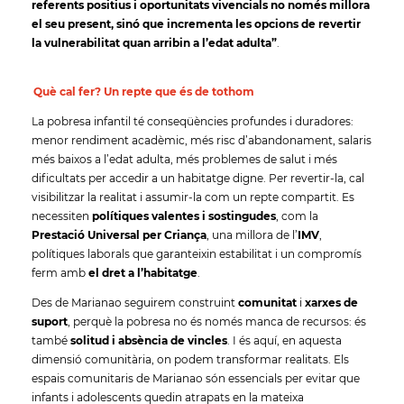
referents positius i oportunitats vivencials no només millora
el seu present, sinó que incrementa les opcions de revertir
la vulnerabilitat quan arribin a l’edat adulta”
.
Què cal fer? Un repte que és de tothom
La pobresa infantil té conseqüències profundes i duradores:
menor rendiment acadèmic, més risc d’abandonament, salaris
més baixos a l’edat adulta, més problemes de salut i més
dificultats per accedir a un habitatge digne. Per revertir-la, cal
visibilitzar la realitat i assumir-la com un repte compartit. Es
necessiten
polítiques valentes i sostingudes
, com la
Prestació Universal per Criança
, una millora de l’
IMV
,
polítiques laborals que garanteixin estabilitat i un compromís
ferm amb
el dret a l’habitatge
.
Des de Marianao seguirem construint
comunitat
i
xarxes de
suport
, perquè la pobresa no és només manca de recursos: és
també
solitud i absència de vincles
. I és aquí, en aquesta
dimensió comunitària, on podem transformar realitats. Els
espais comunitaris de Marianao són essencials per evitar que
infants i adolescents quedin atrapats en la mateixa