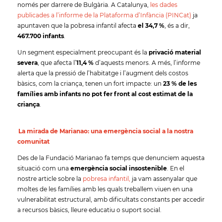
només per darrere de Bulgària. A Catalunya,
les dades
publicades a l’informe de la Plataforma d’Infància (PINCat)
ja
apuntaven que la pobresa infantil afecta
el 34,7 %
, és a dir,
467.700 infants
.
Un segment especialment preocupant és la
privació material
severa
, que afecta l’
11,4 %
d’aquests menors.
A més, l’informe
alerta que la pressió de l’habitatge i l’augment dels costos
bàsics, com la criança, tenen un fort impacte: un
23 % de les
famílies amb infants no pot fer front al cost estimat de la
criança
.
La mirada de Marianao: una emergència social a la nostra
comunitat
Des de la Fundació Marianao fa temps que denunciem aquesta
situació com una
emergència social insostenible
. En el
nostre article sobre la
pobresa infantil,
ja vam assenyalar que
moltes de les famílies amb les quals treballem viuen en una
vulnerabilitat estructural, amb dificultats constants per accedir
a recursos bàsics, lleure educatiu o suport social.