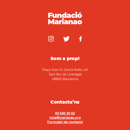
Som a prop!
Plaça Joan N. García Nieto, s/n
Sant Boi de Llobregat
08830 Barcelona
Contacta’ns
93 630 30 62
hola@marianao.org
Formulari de contacte