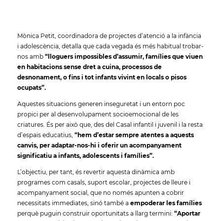
Mònica Petit, coordinadora de projectes d’atenció a la infància
i adolescència, detalla que cada vegada és més habitual trobar-
nos amb
“lloguers impossibles d’assumir, famílies que viuen
en habitacions sense dret a cuina, processos de
desnonament, o fins i tot infants vivint en locals o pisos
ocupats”.
Aquestes situacions generen inseguretat i un entorn poc
propici per al desenvolupament socioemocional de les
criatures. És per això que, des del Casal infantil i juvenil i la resta
d’espais educatius,
“hem d’estar sempre atentes a aquests
canvis, per adaptar-nos-hi i oferir un acompanyament
significatiu a infants, adolescents i famílies”.
L’objectiu, per tant, és revertir aquesta dinàmica amb
programes com casals, suport escolar, projectes de lleure i
acompanyament social, que no només apunten a cobrir
necessitats immediates, sinó també a
empoderar les famílies
perquè puguin construir oportunitats a llarg termini:
“Aportar