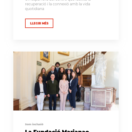
recuperació i la connexió amb la vida
quotidiana
LLEGIR MÉS
Som inclusió
La Fundació Marianao