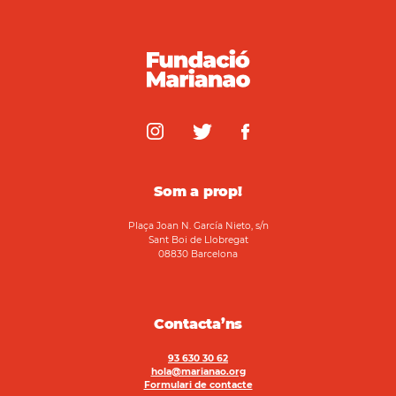
Som a prop!
Plaça Joan N. García Nieto, s/n
Sant Boi de Llobregat
08830 Barcelona
Contacta’ns
93 630 30 62
hola@marianao.org
Formulari de contacte