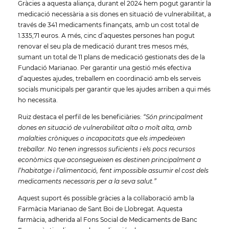
Gràcies a aquesta aliança, durant el 2024 hem pogut garantir la
medicació necessària a sis dones en situació de vulnerabilitat, a
través de 341 medicaments finançats, amb un cost total de
1.335,71 euros. A més, cinc d’aquestes persones han pogut
renovar el seu pla de medicació durant tres mesos més,
sumant un total de 11 plans de medicació gestionats des de la
Fundació Marianao. Per garantir una gestió més efectiva
d’aquestes ajudes, treballem en coordinació amb els serveis
socials municipals per garantir que les ajudes arriben a qui més
ho necessita.
Ruiz destaca el perfil de les beneficiàries:
“Són principalment
dones en situació de vulnerabilitat alta o molt alta, amb
malalties cròniques o incapacitats que els impedeixen
treballar. No tenen ingressos suficients i els pocs recursos
econòmics que aconsegueixen es destinen principalment a
l’habitatge i l’alimentació, fent impossible assumir el cost dels
medicaments necessaris per a la seva salut.”
Aquest suport és possible gràcies a la col·laboració amb la
Farmàcia Marianao de Sant Boi de Llobregat. Aquesta
farmàcia, adherida al Fons Social de Medicaments de Banc