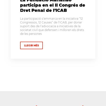
participa en el II Congrés de
Dret Penal de l’ICAB
La participació s’emmarca en la iniciativa “12
Congressos, 12 Causes” de l’ICAB, per donar
suport des de l’advocacia a iniciatives de la
societat civil que defensen i milloren els drets
de les persones
LLEGIR MÉS