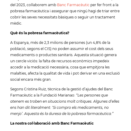
del 2023, col·laborem amb
Banc Farmacèutic
per fer front a la
pobresa farmacèutica i assegurar que ningú hagi de triar entre
cobrir les seves necessitats bàsiques o seguir un tractament
mèdic.
Què és la pobresa farmacèutica?
A Espanya, més de 2,3 milions de persones (un 4,8% de la
població, segons el CIS) no poden assumir el cost dels seus
medicaments o productes sanitaris. Aquesta situació genera
un cercle viciós: la falta de recursos econòmics impedeix
accedir a la medicació necessària, cosa que empitjora les
malalties, afecta la qualitat de vida i pot derivar en una exclusió
social encara més gran.
Segons Cristina Ruiz, tècnica de la gestió d’ajudes del Banc
Farmacèutic a la Fundació Marianao:
“Les persones que
atenem es troben en situacions molt crítiques. Algunes d’elles
ens han dit literalment: ‘Si compro els medicaments, no
menjo’. Aquesta és la duresa de la pobresa farmacèutica.”
La nostra col·laboració amb Banc Farmacèutic