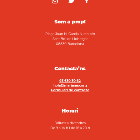
Som a prop!
Plaça Joan N. García Nieto, s/n
Sant Boi de Llobregat
08830 Barcelona
Contacta’ns
93 630 30 62
hola@marianao.org
Formulari de contacte
Horari
Dilluns a divendres
De 9 a 14 h i de 16 a 20 h