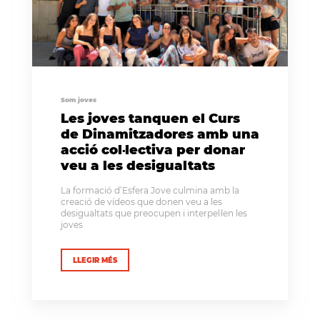
Som joves
Les joves tanquen el Curs
de Dinamitzadores amb una
acció col·lectiva per donar
veu a les desigualtats
La formació d’Esfera Jove culmina amb la
creació de vídeos que donen veu a les
desigualtats que preocupen i interpel·len les
joves
LLEGIR MÉS