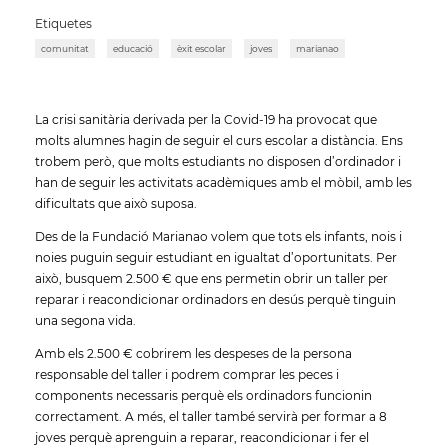
Etiquetes
comunitat
educació
èxit escolar
joves
marianao
La crisi sanitària derivada per la Covid-19 ha provocat que
molts alumnes hagin de seguir el curs escolar a distància. Ens
trobem però, que molts estudiants no disposen d’ordinador i
han de seguir les activitats acadèmiques amb el mòbil, amb les
dificultats que això suposa.
Des de la Fundació Marianao volem que tots els infants, nois i
noies puguin seguir estudiant en igualtat d’oportunitats. Per
això, busquem 2.500 € que ens permetin obrir un taller per
reparar i reacondicionar ordinadors en desús perquè tinguin
una segona vida.
Amb els 2.500 € cobrirem les despeses de la persona
responsable del taller i podrem comprar les peces i
components necessaris perquè els ordinadors funcionin
correctament. A més, el taller també servirà per formar a 8
joves perquè aprenguin a reparar, reacondicionar i fer el