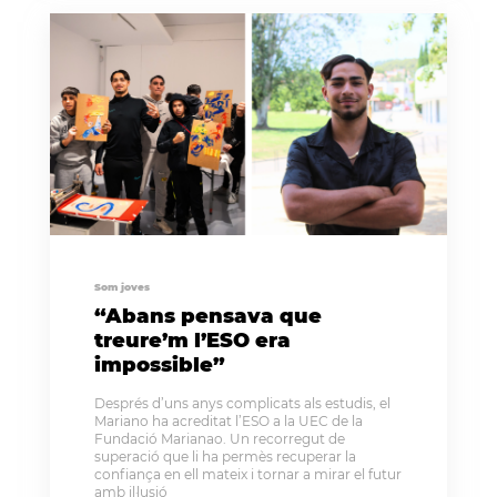
Som joves
“Abans pensava que
treure’m l’ESO era
impossible”
Després d’uns anys complicats als estudis, el
Mariano ha acreditat l’ESO a la UEC de la
Fundació Marianao. Un recorregut de
superació que li ha permès recuperar la
confiança en ell mateix i tornar a mirar el futur
amb il·lusió