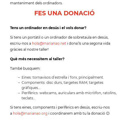
manteniment dels ordinadors.
FES UNA DONACIÓ
Tens un ordinador en desús i el vols donar?
Si tens un portàtil o un ordinador de sobretaula en desús,
escriu-nos a
hola@marianao.net
i dona’ls una segona vida
gràcies al nostre taller!
Què més necessitem al taller?
També busquem:
Eines: tornavisos d’estrella i Torx, principalment.
Components: disc durs, targetes RAM, targetes
gràfiques…
Perifèrics: webcams, auriculars amb micròfon, ratolins,
teclats…
Si tens eines, components i perifèrics en desús, escriu-nos
a
hola@marianao.org
i coordinarem amb tu la donació 🙂