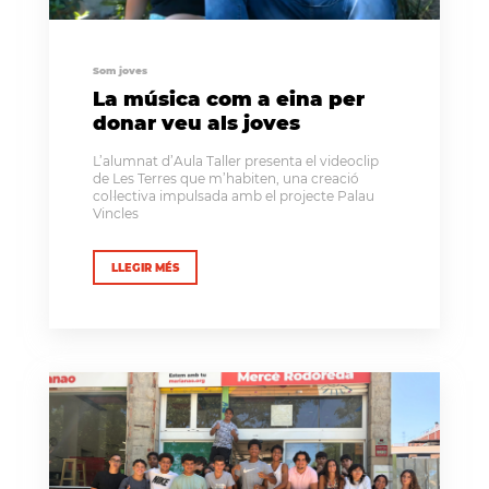
Som joves
La música com a eina per
donar veu als joves
L’alumnat d’Aula Taller presenta el videoclip
de Les Terres que m’habiten, una creació
col·lectiva impulsada amb el projecte Palau
Vincles
LLEGIR MÉS