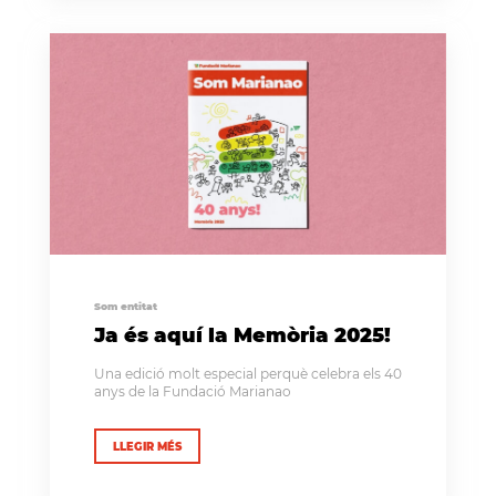
Som entitat
Ja és aquí la Memòria 2025!
Una edició molt especial perquè celebra els 40
anys de la Fundació Marianao
LLEGIR MÉS