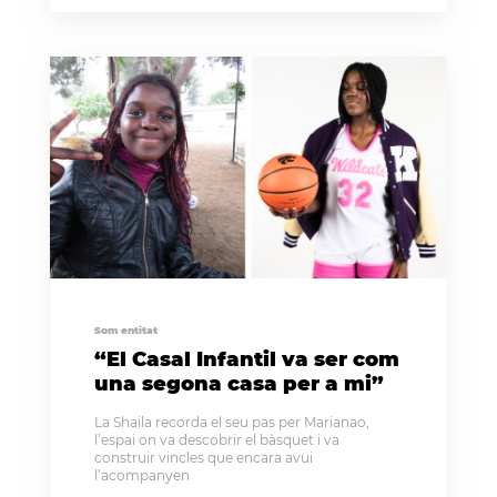
Som entitat
“El Casal Infantil va ser com
una segona casa per a mi”
La Shaila recorda el seu pas per Marianao,
l’espai on va descobrir el bàsquet i va
construir vincles que encara avui
l’acompanyen