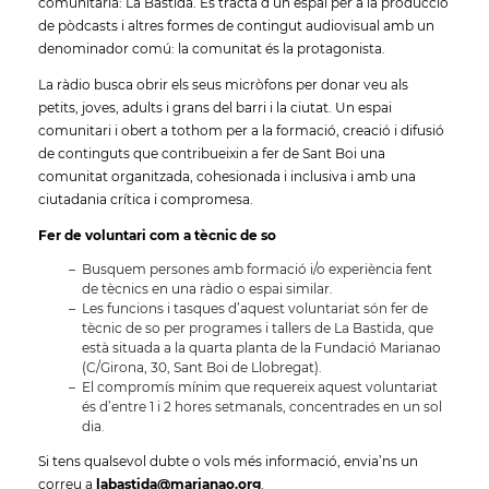
comunitària: La Bastida. Es tracta d’un espai per a la producció
de pòdcasts i altres formes de contingut audiovisual amb un
denominador comú: la comunitat és la protagonista.
La ràdio busca obrir els seus micròfons per donar veu als
petits, joves, adults i grans del barri i la ciutat. Un espai
comunitari i obert a tothom per a la formació, creació i difusió
de continguts que contribueixin a fer de Sant Boi una
comunitat organitzada, cohesionada i inclusiva i amb una
ciutadania crítica i compromesa.
Fer de voluntari com a tècnic de so
Busquem persones amb formació i/o experiència fent
de tècnics en una ràdio o espai similar.
Les funcions i tasques d’aquest voluntariat són fer de
tècnic de so per programes i tallers de La Bastida, que
està situada a la quarta planta de la Fundació Marianao
(C/Girona, 30, Sant Boi de Llobregat).
El compromís mínim que requereix aquest voluntariat
és d’entre 1 i 2 hores setmanals, concentrades en un sol
dia.
Si tens qualsevol dubte o vols més informació, envia’ns un
correu a
labastida@marianao.org
.