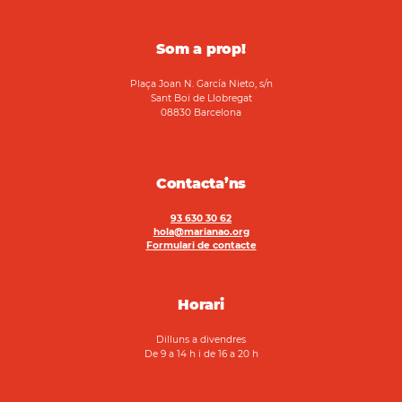
Som a prop!
Plaça Joan N. García Nieto, s/n
Sant Boi de Llobregat
08830 Barcelona
Contacta’ns
93 630 30 62
hola@marianao.org
Formulari de contacte
Horari
Dilluns a divendres
De 9 a 14 h i de 16 a 20 h