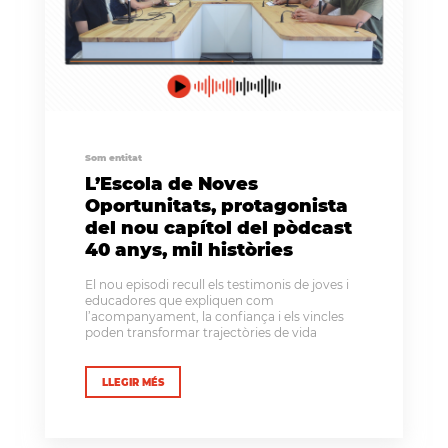
Som entitat
L’Escola de Noves
Oportunitats, protagonista
del nou capítol del pòdcast
40 anys, mil històries
El nou episodi recull els testimonis de joves i
educadores que expliquen com
l’acompanyament, la confiança i els vincles
poden transformar trajectòries de vida
LLEGIR MÉS