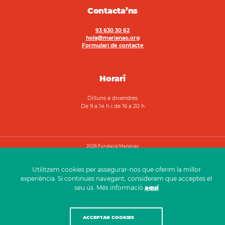
Contacta’ns
93 630 30 62
hola@marianao.org
Formulari de contacte
Horari
Dilluns a divendres
De 9 a 14 h i de 16 a 20 h
2026 Fundació Marianao
Avís legal
Política de privadesa
Canal ètic
Utilitzem cookies per assegurar-nos que oferim la millor
experiència. Si continues navegant, considerem que acceptes el
seu ús. Més informació
aquí
ACCEPTAR COOKIES