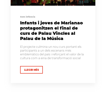
Som infància
Infants i joves de Marianao
protagonitzen el final de
curs de Palau Vincles al
Palau de la Música
El projecte culmina un nou curs portant els
participants a un dels escenaris més
emblemàtics del país i reforçant el valor de la
cultura com a eina de transformació social
LLEGIR MÉS