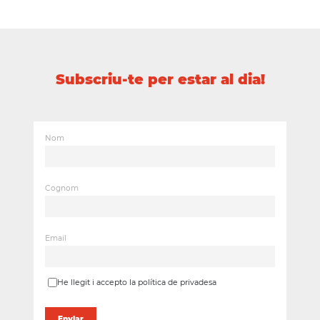
Subscriu-te per estar al dia!
Nom
Cognom
Email
He llegit i accepto la política de privadesa