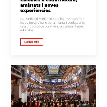
amistats i noves
experiències
La Fundació Marianao obre les inscripcions a
les colònies d’estiu per a infants i adolescents,
una proposta de convivència, natura i lleure
educatiu
LLEGIR MÉS