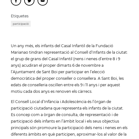
Etiquetes
participació
Un any més, els infants del Casal Infantil de la Fundació
Marianao tindran representació al Consell d’Infants de la ciutat:
el grup de grans del Casal Infantil (nens i nenes d’entre 8 i 9
anys) acudiran el proper dimarts 6 de novembre a
l’Ajuntament de Sant Boi per participar en l’elecció
democràtica del proper conseller o consellera. A Sant Boi, les
edats de conselleria oscil·len entre els 9 i 11 anys i per aquest
motiu cada dos anys es renoven els càrrecs.
El Consell Local d’Infància i Adolescència és l’òrgan de
participació ciutadana que representa els infants de la ciutat.
Es concep com a òrgan de consulta, de representació i de
participació dels infants en l’àmbit local i els seus objectius
principals són promoure la participació dels nens i nenes en els
diferents àmbits en què participen, aproximar-los al valor de la