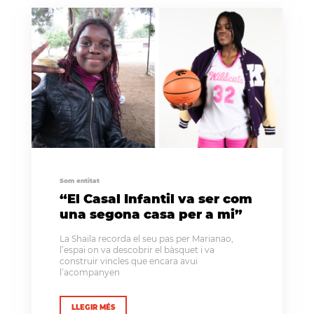
Som entitat
“El Casal Infantil va ser com
una segona casa per a mi”
La Shaila recorda el seu pas per Marianao,
l’espai on va descobrir el bàsquet i va
construir vincles que encara avui
l’acompanyen
LLEGIR MÉS