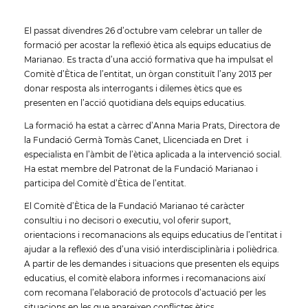
El passat divendres 26 d’octubre vam celebrar un taller de
formació per acostar la reflexió ètica als equips educatius de
Marianao. Es tracta d’una acció formativa que ha impulsat el
Comitè d’Ètica de l’entitat, un òrgan constituït l’any 2013 per
donar resposta als interrogants i dilemes ètics que es
presenten en l’acció quotidiana dels equips educatius.
La formació ha estat a càrrec d’Anna Maria Prats, Directora de
la Fundació Germà Tomàs Canet, Llicenciada en Dret i
especialista en l’àmbit de l’ètica aplicada a la intervenció social.
Ha estat membre del Patronat de la Fundació Marianao i
participa del Comitè d’Ètica de l’entitat.
El Comitè d’Ètica de la Fundació Marianao té caràcter
consultiu i no decisori o executiu, vol oferir suport,
orientacions i recomanacions als equips educatius de l’entitat i
ajudar a la reflexió des d’una visió interdisciplinària i polièdrica.
A partir de les demandes i situacions que presenten els equips
educatius, el comitè elabora informes i recomanacions així
com recomana l’elaboració de protocols d’actuació per les
situacions en les que apareixen conflictes ètics.