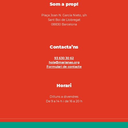
Som a prop!
Plaça Joan N. García Nieto, s/n
Sant Boi de Llobregat
08830 Barcelona
Contacta’ns
93 630 30 62
hola@marianao.org
Formulari de contacte
Horari
Dilluns a divendres
De 9 a 14 h i de 16 a 20 h
2026 Fundació Marianao