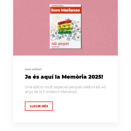
Som entitat
Ja és aquí la Memòria 2025!
Una edició molt especial perquè celebra els 40
anys de la Fundació Marianao
LLEGIR MÉS