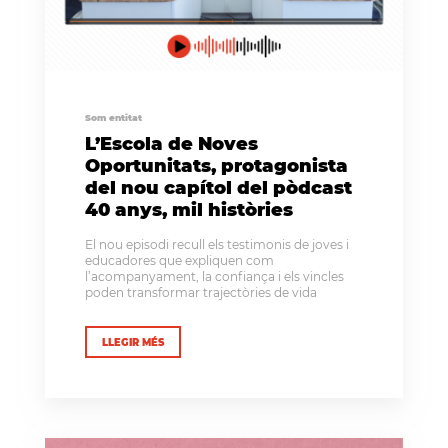
Som entitat
L’Escola de Noves
Oportunitats, protagonista
del nou capítol del pòdcast
40 anys, mil històries
El nou episodi recull els testimonis de joves i
educadores que expliquen com
l’acompanyament, la confiança i els vincles
poden transformar trajectòries de vida
LLEGIR MÉS