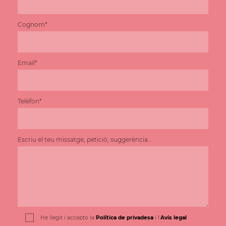
Cognom*
Email*
Telèfon*
Escriu el teu missatge, petició, suggerència...
He llegit i accepto la
Política de privadesa
i l'
Avís legal