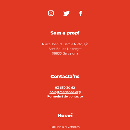
Som a prop!
Plaça Joan N. García Nieto, s/n
Sant Boi de Llobregat
08830 Barcelona
Contacta’ns
93 630 30 62
hola@marianao.org
Formulari de contacte
Horari
Dilluns a divendres