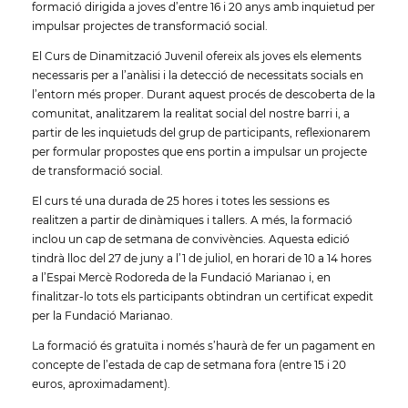
formació dirigida a joves d’entre 16 i 20 anys amb inquietud per
impulsar projectes de transformació social.
El Curs de Dinamització Juvenil ofereix als joves els elements
necessaris per a l’anàlisi i la detecció de necessitats socials en
l’entorn més proper. Durant aquest procés de descoberta de la
comunitat, analitzarem la realitat social del nostre barri i, a
partir de les inquietuds del grup de participants, reflexionarem
per formular propostes que ens portin a impulsar un projecte
de transformació social.
El curs té una durada de 25 hores i totes les sessions es
realitzen a partir de dinàmiques i tallers. A més, la formació
inclou un cap de setmana de convivències. Aquesta edició
tindrà lloc del 27 de juny a l’1 de juliol, en horari de 10 a 14 hores
a l’Espai Mercè Rodoreda de la Fundació Marianao i, en
finalitzar-lo tots els participants obtindran un certificat expedit
per la Fundació Marianao.
La formació és gratuïta i només s’haurà de fer un pagament en
concepte de l’estada de cap de setmana fora (entre 15 i 20
euros, aproximadament).