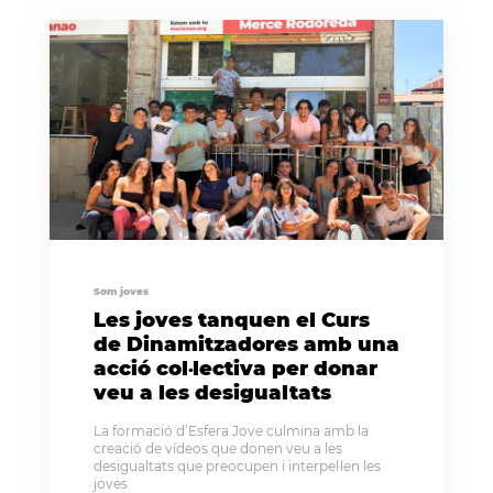
Som joves
Les joves tanquen el Curs
de Dinamitzadores amb una
acció col·lectiva per donar
veu a les desigualtats
La formació d’Esfera Jove culmina amb la
creació de vídeos que donen veu a les
desigualtats que preocupen i interpel·len les
joves