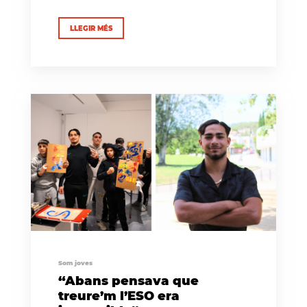
LLEGIR MÉS
Som joves
“Abans pensava que
treure’m l’ESO era