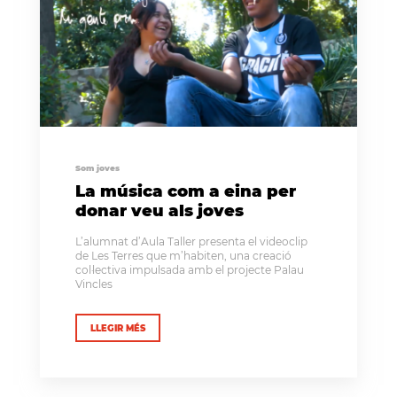
Som joves
La música com a eina per
donar veu als joves
L’alumnat d’Aula Taller presenta el videoclip
de Les Terres que m’habiten, una creació
col·lectiva impulsada amb el projecte Palau
Vincles
LLEGIR MÉS