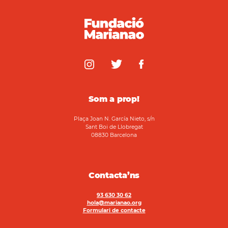
Som a prop!
Plaça Joan N. García Nieto, s/n
Sant Boi de Llobregat
08830 Barcelona
Contacta’ns
93 630 30 62
hola@marianao.org
Formulari de contacte