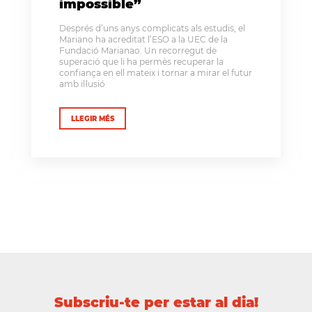
impossible”
Després d’uns anys complicats als estudis, el
Mariano ha acreditat l’ESO a la UEC de la
Fundació Marianao. Un recorregut de
superació que li ha permès recuperar la
confiança en ell mateix i tornar a mirar el futur
amb il·lusió
LLEGIR MÉS
Subscriu-te per estar al dia!