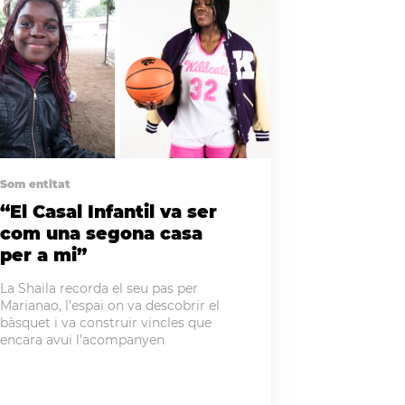
Som entitat
“El Casal Infantil va ser
com una segona casa
per a mi”
La Shaila recorda el seu pas per
Marianao, l’espai on va descobrir el
bàsquet i va construir vincles que
encara avui l’acompanyen