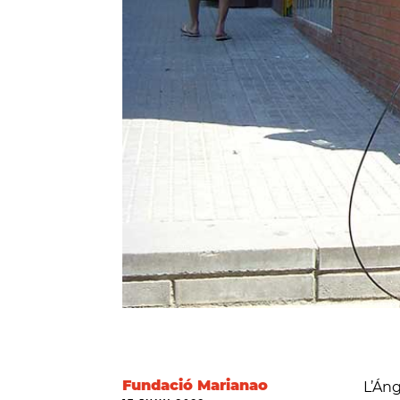
Fundació Marianao
L’Áng