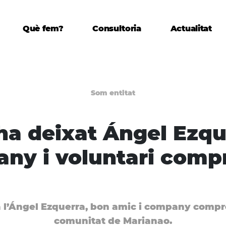
Què fem?
Consultoria
Actualitat
Som entitat
ha deixat Ángel Ezqu
ny i voluntari com
 l’Ángel Ezquerra, bon amic i company comp
comunitat de Marianao.