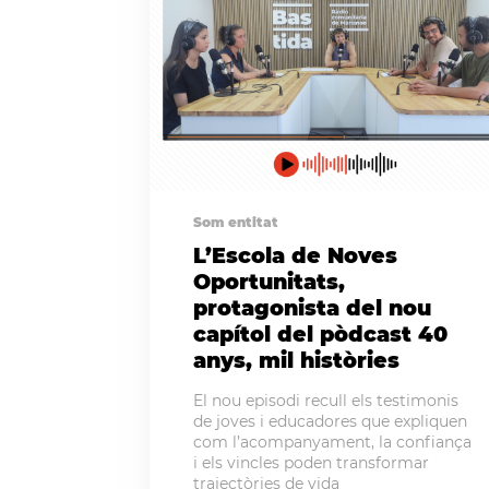
Som entitat
L’Escola de Noves
Oportunitats,
protagonista del nou
capítol del pòdcast 40
anys, mil històries
El nou episodi recull els testimonis
de joves i educadores que expliquen
com l’acompanyament, la confiança
i els vincles poden transformar
trajectòries de vida