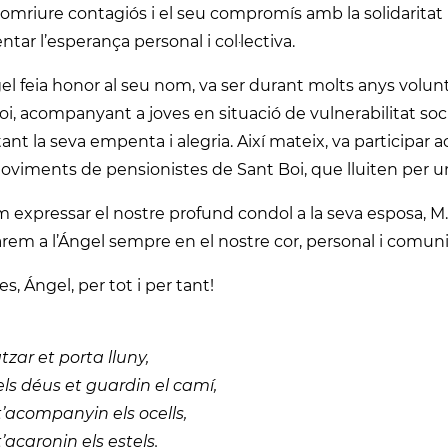
omriure contagiós i el seu compromís amb la solidaritat 
ntar l’esperança personal i col·lectiva.
el feia honor al seu nom, va ser durant molts anys volunta
oi, acompanyant a joves en situació de vulnerabilitat socia
ant la seva empenta i alegria. Així mateix, va participar 
oviments de pensionistes de Sant Boi, que lluiten per 
 expressar el nostre profund condol a la seva esposa, M. Án
rem a l’Ángel sempre en el nostre cor, personal i comunit
es, Ángel, per tot i per tant!
’atzar et porta lluny,
ls déus et guardin el camí,
’acompanyin els ocells,
’acaronin els estels.