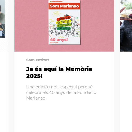
Som entitat
Ja és aquí la Memòria
2025!
Una edició molt especial perquè
celebra els 40 anys de la Fundació
Marianao