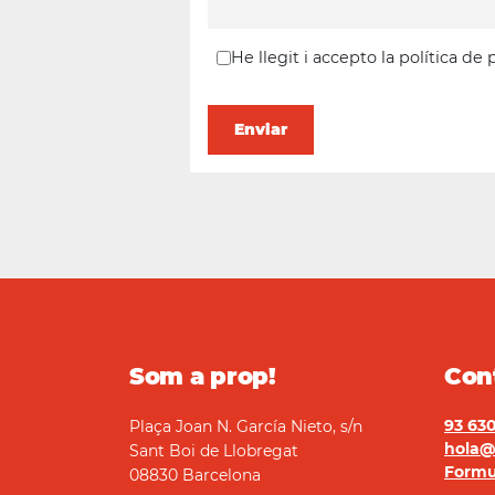
He llegit i accepto la política de
ndació Marianao
Som a prop!
Con
93 630
Plaça Joan N. García Nieto, s/n
hola@
Sant Boi de Llobregat
Formu
08830 Barcelona