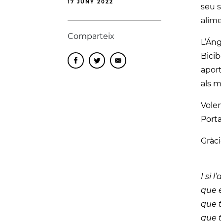
17 JUNY 2022
seu s
alime
Comparteix
L’Áng
Bicib
aport
als m
Volem
Porta
Gràci
I si l
que e
que t
que t