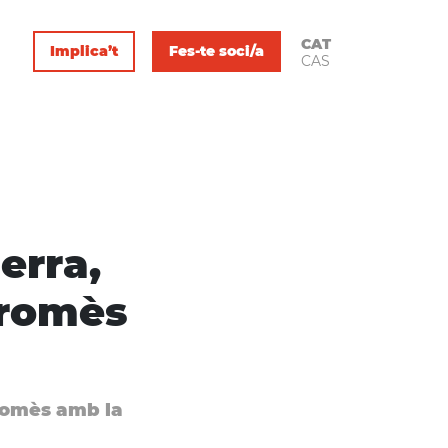
CAT
Implica’t
Fes-te soci/a
CAS
erra,
promès
romès amb la