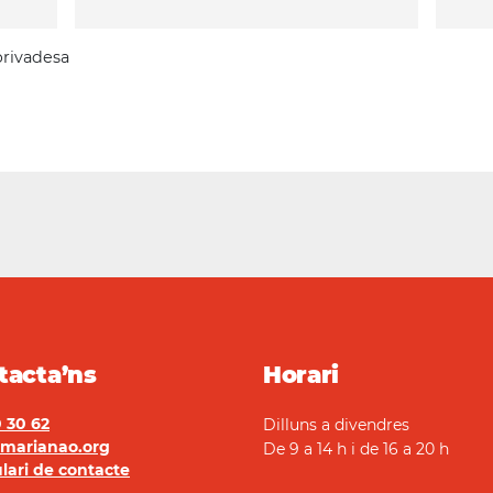
 privadesa
tacta’ns
Horari
 30 62
Dilluns a divendres
marianao.org
De 9 a 14 h i de 16 a 20 h
lari de contacte