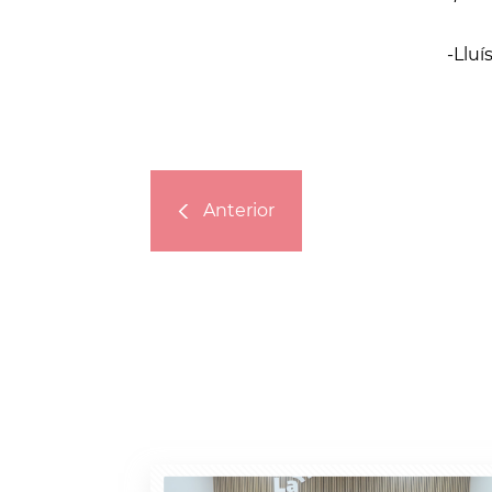
-Lluí
Anterior