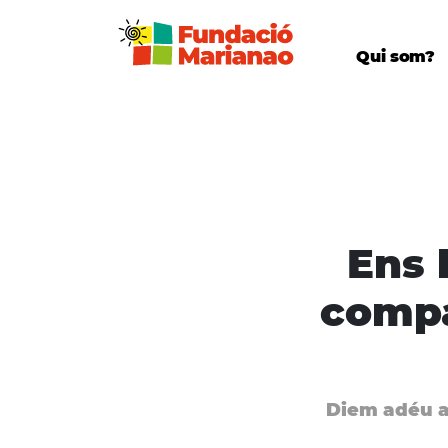
Qui som?
Ens 
compa
Diem adéu a