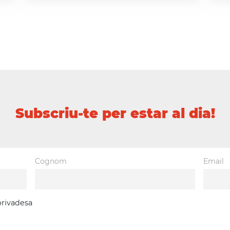
Subscriu-te per estar al dia!
Cognom
Email
 privadesa