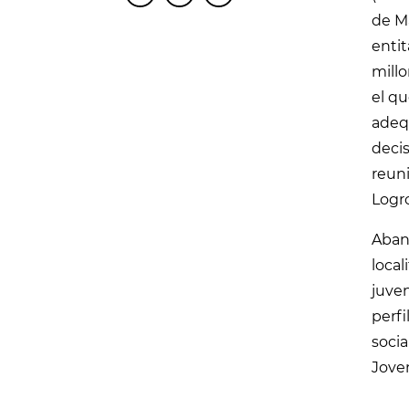
de Ma
entit
millo
el qu
adequ
decis
reun
Logr
Abans
local
juven
perf
socia
Joven