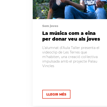
Som joves
La música com a eina
per donar veu als joves
L’alumnat d’Aula Taller presenta el
videoclip de Les Terres que
m’habiten, una creació col·lectiva
impulsada amb el projecte Palau
Vincles
LLEGIR MÉS