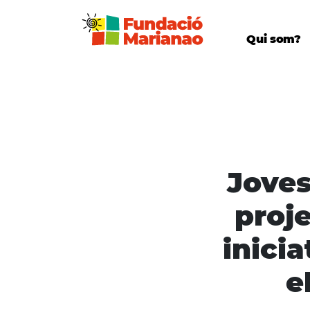
Qui som?
Joves
proj
inici
e