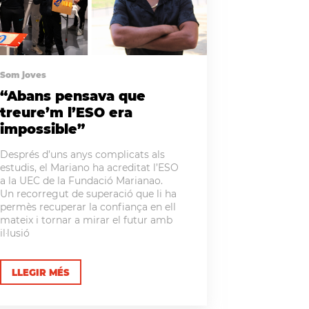
Som joves
“Abans pensava que
treure’m l’ESO era
impossible”
Després d’uns anys complicats als
estudis, el Mariano ha acreditat l’ESO
a la UEC de la Fundació Marianao.
Un recorregut de superació que li ha
permès recuperar la confiança en ell
mateix i tornar a mirar el futur amb
il·lusió
LLEGIR MÉS