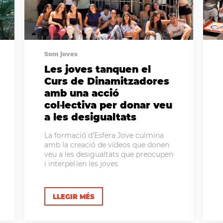
Som joves
Les joves tanquen el
Curs de Dinamitzadores
amb una acció
col·lectiva per donar veu
a les desigualtats
La formació d’Esfera Jove culmina
amb la creació de vídeos que donen
veu a les desigualtats que preocupen
i interpel·len les joves
LLEGIR MÉS