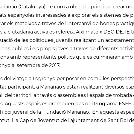
rianao (Catalunya). Té com a objectiu principal crear un
ats espanyoles interessades a explorar els sistemes de pa
rar els mateixos a través de l’intercanvi de bones pràct
e a ciutadania activa es refereix. Així mateix DECIDE.TE tr
ació de les polítiques juvenils realitzant un acostamen
ions públics i els propis joves a través de diferents activi
ions amb representants polítics que es culminaran amb u
onyo al setembre de 2017.
 del viatge a Logronyo per posar en comú les perspective
itat participant, a Marianao s’estan realitzant diversos espa
il del territori, a través d’assemblees i espais de troba
ils. Aquests espais es promouen des del Programa ESFERA
l i oci juvenil de la Fundació Marianao. En aquests espai
tut i la Cap de Joventut de l’ajuntament de Sant Boi de