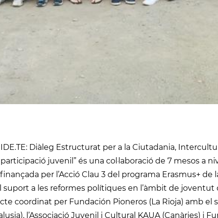
DE.TE: Diàleg Estructurat per a la Ciutadania, Intercultura
 participació juvenil” és una col·laboració de 7 mesos a n
 finançada per l’Acció Clau 3 del programa Erasmus+ de 
l suport a les reformes polítiques en l’àmbit de jovent
ecte coordinat per Fundación Pioneros (La Rioja) amb el
lusia), l’Associació Juvenil i Cultural KAUA (Canàries) i Fu