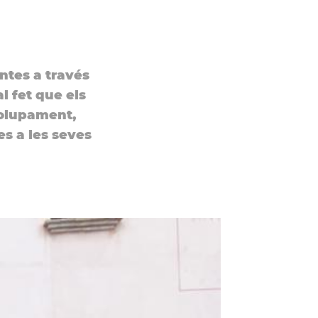
ntes a través
l fet que els
volupament,
s a les seves