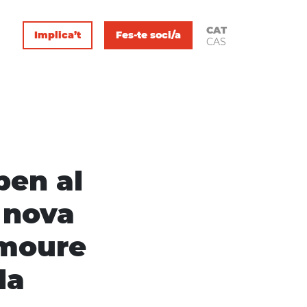
CAT
Implica’t
Fes-te soci/a
CAS
pen al
 nova
omoure
la