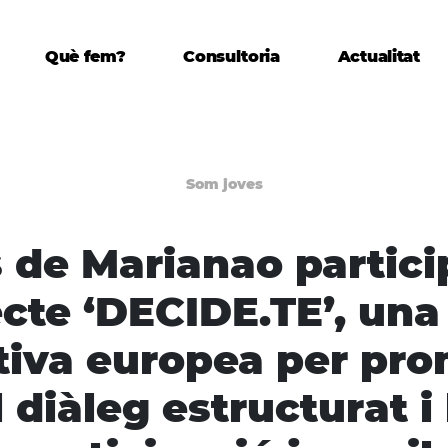
Què fem?
Consultoria
Actualitat
Som joves
 de Marianao partici
ecte ‘DECIDE.TE’, una
ativa europea per pr
l diàleg estructurat i 