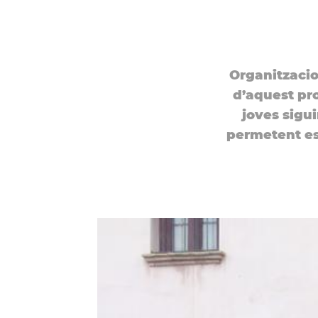
Organitzacio
d’aquest pro
joves sigu
permetent es