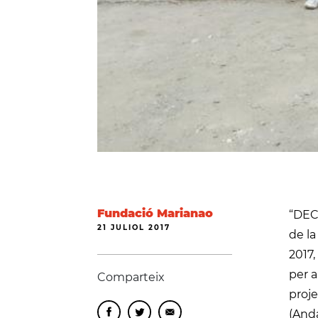
Fundació Marianao
“DECI
21 JULIOL 2017
de la
2017,
per a
Comparteix
proj
(Anda