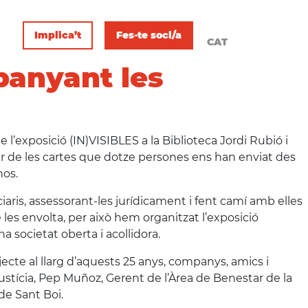
Implica’t
Fes-te soci/a
CAT
panyant les
 l’exposició (IN)VISIBLES a la Biblioteca Jordi Rubió i
rtir de les cartes que dotze persones ens han enviat des
nos.
aris, assessorant-les jurídicament i fent camí amb elles
 les envolta, per això hem organitzat l’exposició
a societat oberta i acollidora.
ecte al llarg d’aquests 25 anys, companys, amics i
stícia, Pep Muñoz, Gerent de l’Àrea de Benestar de la
de Sant Boi.