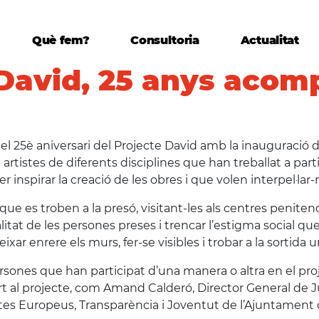
Què fem?
Consultoria
Actualitat
 David, 25 anys acom
el 25è aniversari del Projecte David amb la inauguració de
 artistes de diferents disciplines que han treballat a pa
r inspirar la creació de les obres i que volen interpel·lar-
es troben a la presó, visitant-les als centres penitenci
itat de les persones preses i trencar l’estigma social que
 enrere els murs, fer-se visibles i trobar a la sortida un
sones que han participat d’una manera o altra en el proj
 al projecte, com Amand Calderó, Director General de Ju
ctes Europeus, Transparència i Joventut de l’Ajuntament 