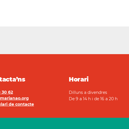
tacta’ns
Horari
 30 62
Dilluns a divendres
marianao.org
De 9 a 14 h i de 16 a 20 h
lari de contacte