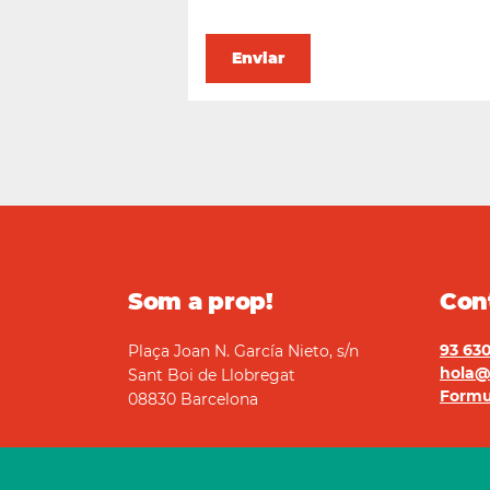
ndació Marianao
Som a prop!
Con
93 630
Plaça Joan N. García Nieto, s/n
hola@
Sant Boi de Llobregat
Formu
08830 Barcelona