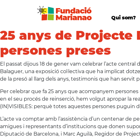
Qui som?
25 anys de Projecte
persones preses
El passat dijous 18 de gener vam celebrar l’acte central d
Balaguer, una exposició col·lectiva que ha implicat dotze
de la presó al llarg dels anys, testimonis que han servit pe
Per celebrar que fa 25 anys que acompanyem persones que 
en el seu procés de reinserció, hem volgut apropar la real
(IN)VISIBLES: perquè totes aquestes persones puguin deixar
L’acte va comptar amb l’assistència d’un centenar de per
amigues i representants d’institucions que donen suport
Diputació de Barcelona, i Marc Aguilà, Regidor de Proje