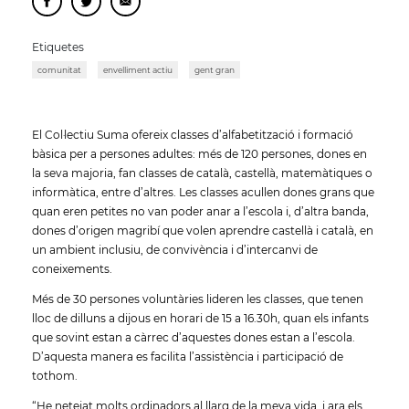
Etiquetes
comunitat
envelliment actiu
gent gran
El Col·lectiu Suma ofereix classes d’alfabetització i formació
bàsica per a persones adultes: més de 120 persones, dones en
la seva majoria, fan classes de català, castellà, matemàtiques o
informàtica, entre d’altres. Les classes acullen dones grans que
quan eren petites no van poder anar a l’escola i, d’altra banda,
dones d’origen magribí que volen aprendre castellà i català, en
un ambient inclusiu, de convivència i d’intercanvi de
coneixements.
Més de 30 persones voluntàries lideren les classes, que tenen
lloc de dilluns a dijous en horari de 15 a 16.30h, quan els infants
que sovint estan a càrrec d’aquestes dones estan a l’escola.
D’aquesta manera es facilita l’assistència i participació de
tothom.
“He netejat molts ordinadors al llarg de la meva vida, i ara els