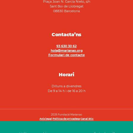
Plaça Joan N. García Nieto, s/n
Sant Boi de Llobregat
08830 Barcelona
Contacta’ns
93 630 30 62
hola@marianao.org
Formulari de contacte
Horari
Dilluns a divendres
De 9 a 14 h i de 16 a 20 h
2026 Fundació Marianao
Avís legal
Política de privadesa
Canal ètic