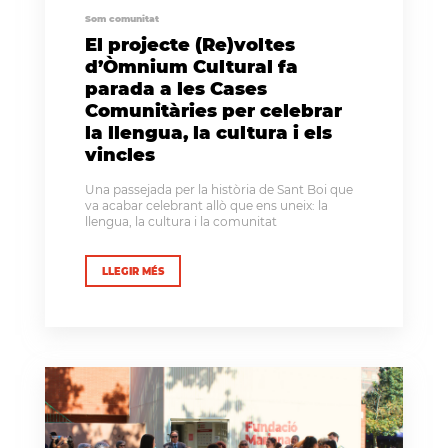
Som comunitat
El projecte (Re)voltes
d’Òmnium Cultural fa
parada a les Cases
Comunitàries per celebrar
la llengua, la cultura i els
vincles
Una passejada per la història de Sant Boi que
va acabar celebrant allò que ens uneix: la
llengua, la cultura i la comunitat
LLEGIR MÉS