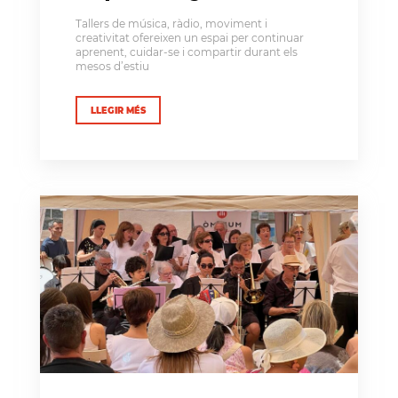
Tallers de música, ràdio, moviment i
creativitat ofereixen un espai per continuar
aprenent, cuidar-se i compartir durant els
mesos d’estiu
LLEGIR MÉS