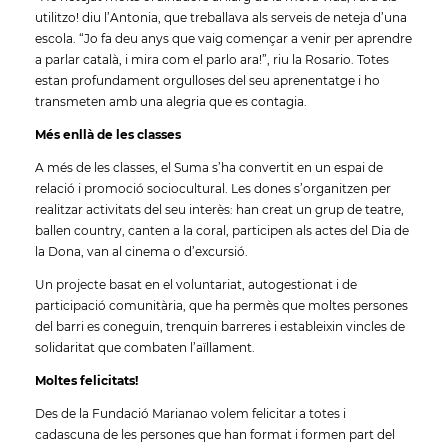
utilitzo! diu l’Antonia, que treballava als serveis de neteja d’una
escola. “Jo fa deu anys que vaig començar a venir per aprendre
a parlar català, i mira com el parlo ara!”, riu la Rosario. Totes
estan profundament orgulloses del seu aprenentatge i ho
transmeten amb una alegria que es contagia.
Més enllà de les classes
A més de les classes, el Suma s’ha convertit en un espai de
relació i promoció sociocultural. Les dones s’organitzen per
realitzar activitats del seu interès: han creat un grup de teatre,
ballen country, canten a la coral, participen als actes del Dia de
la Dona, van al cinema o d’excursió.
Un projecte basat en el voluntariat, autogestionat i de
participació comunitària, que ha permès que moltes persones
del barri es coneguin, trenquin barreres i estableixin vincles de
solidaritat que combaten l’aïllament.
Moltes felicitats!
Des de la Fundació Marianao volem felicitar a totes i
cadascuna de les persones que han format i formen part del