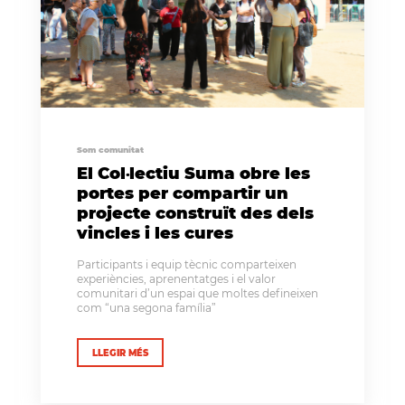
Som comunitat
El Col·lectiu Suma obre les
portes per compartir un
projecte construït des dels
vincles i les cures
Participants i equip tècnic comparteixen
experiències, aprenentatges i el valor
comunitari d’un espai que moltes defineixen
com “una segona família”
LLEGIR MÉS