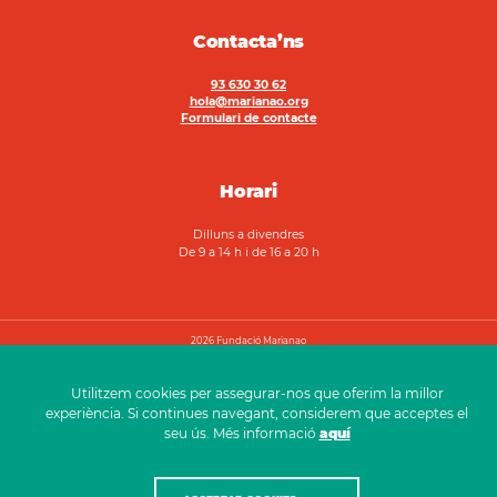
Contacta’ns
93 630 30 62
hola@marianao.org
Formulari de contacte
Horari
Dilluns a divendres
De 9 a 14 h i de 16 a 20 h
2026 Fundació Marianao
Avís legal
Política de privadesa
Canal ètic
Utilitzem cookies per assegurar-nos que oferim la millor
experiència. Si continues navegant, considerem que acceptes el
seu ús. Més informació
aquí