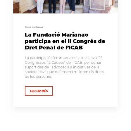
Som inclusió
La Fundació Marianao
participa en el II Congrés de
Dret Penal de l’ICAB
La participació s’emmarca en la iniciativa “12
Congressos, 12 Causes” de l’ICAB, per donar
suport des de l’advocacia a iniciatives de la
societat civil que defensen i milloren els drets
de les persones
LLEGIR MÉS