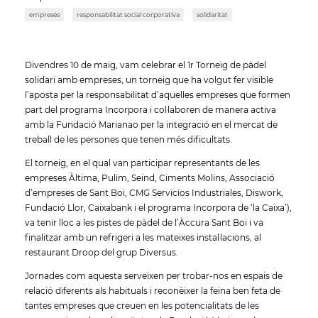
empreses
responsabilitat social corporativa
solidaritat
Divendres 10 de maig, vam celebrar el 1r Torneig de pàdel
solidari amb empreses, un torneig que ha volgut fer visible
l’aposta per la responsabilitat d’aquelles empreses que formen
part del programa Incorpora i col·laboren de manera activa
amb la Fundació Marianao per la integració en el mercat de
treball de les persones que tenen més dificultats.
El torneig, en el qual van participar representants de les
empreses Àltima, Pulim, Seind, Ciments Molins, Associació
d’empreses de Sant Boi, CMG Servicios Industriales, Diswork,
Fundació Llor, Caixabank i el programa Incorpora de ‘la Caixa’),
va tenir lloc a les pistes de pàdel de l’Àccura Sant Boi i va
finalitzar amb un refrigeri a les mateixes instal·lacions, al
restaurant Droop del grup Diversus.
Jornades com aquesta serveixen per trobar-nos en espais de
relació diferents als habituals i reconèixer la feina ben feta de
tantes empreses que creuen en les potencialitats de les