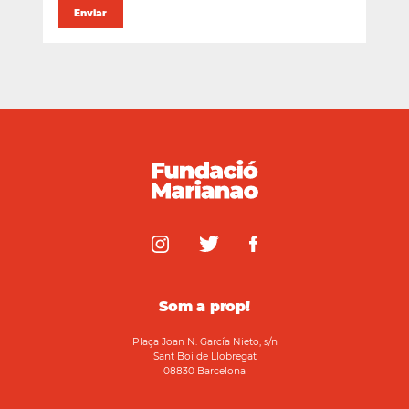
Som a prop!
Plaça Joan N. García Nieto, s/n
Sant Boi de Llobregat
08830 Barcelona