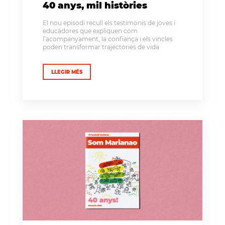
40 anys, mil històries
El nou episodi recull els testimonis de joves i
educadores que expliquen com
l’acompanyament, la confiança i els vincles
poden transformar trajectòries de vida
LLEGIR MÉS