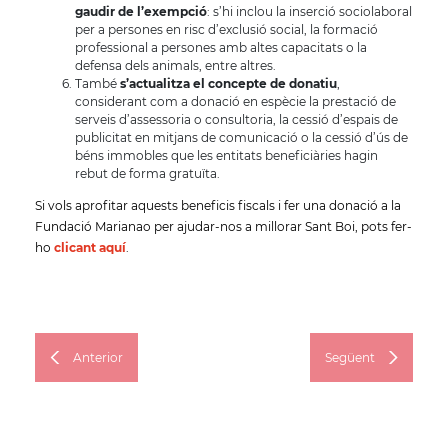
gaudir de l’exempció
: s’hi inclou la inserció sociolaboral
per a persones en risc d’exclusió social, la formació
professional a persones amb altes capacitats o la
defensa dels animals, entre altres.
També
s’actualitza el concepte de donatiu
,
considerant com a donació en espècie la prestació de
serveis d’assessoria o consultoria, la cessió d’espais de
publicitat en mitjans de comunicació o la cessió d’ús de
béns immobles que les entitats beneficiàries hagin
rebut de forma gratuïta.
Si vols aprofitar aquests beneficis fiscals i fer una donació a la
Fundació Marianao per ajudar-nos a millorar Sant Boi, pots fer-
ho
clicant aquí
.
Anterior
Següent