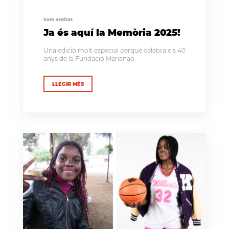
Som entitat
Ja és aquí la Memòria 2025!
Una edició molt especial perquè celebra els 40
anys de la Fundació Marianao
LLEGIR MÉS