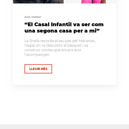
Som entitat
“El Casal Infantil va ser com
una segona casa per a mi”
La Shaila recorda el seu pas per Marianao,
l’espai on va descobrir el bàsquet i va
construir vincles que encara avui
l’acompanyen
LLEGIR MÉS