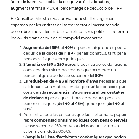
ànim de lucre i va facilitar la desgravació als donatius,
augmentant fins al 40% el percentatge de deducció de l’IRPF.
El Consell de Ministres va aprovar aquesta llei llargament
esperada per les entitats del tercer sector el passat mes de
desembre, i ho va fer amb un ampli consens polític. La reforma
inclou sis grans canvis en el camp del mecenatge:
Augmenta del 35% al 40%
el percentatge que es podrà
deduir de
la quota de l’IRPF
per als donatius, tant per a
persones físiques com jurídiques.
S’amplia de 150 a 250 euros
la quantia de les donacions
considerades micromecenatge, que permeten un
percentatge de deducció superior, del
80%
.
Es redueixen de 4 a 3 el nombre d’anys
necessaris que
cal donar a una mateixa entitat perquè la donació sigui
considerada
recurrència
i
s’augmenta el percentatge
de deducció
per a aquest tipus de donatius per a les
persones físiques (
del 40 al 45%
) i jurídiques (
del 40 al
50%
).
Possibilitat que les persones que facin el donatiu puguin
rebre
compensacions simbòliques com béns o serveis
(sense superar el 15% del valor del donatiu, i amb un
valor màxim de 25.000€).
S’amplia la llista d’activitats econòmiques que poden