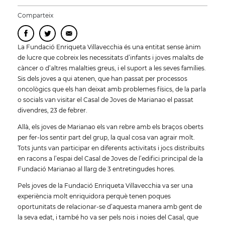
Comparteix
La Fundació Enriqueta Villavecchia és una entitat sense ànim
de lucre que cobreix les necessitats d’infants i joves malalts de
càncer o d’altres malalties greus, i el suport a les seves famílies.
Sis dels joves a qui atenen, que han passat per processos
oncològics que els han deixat amb problemes físics, de la parla
o socials van visitar el Casal de Joves de Marianao el passat
divendres, 23 de febrer.
Allà, els joves de Marianao els van rebre amb els braços oberts
per fer-los sentir part del grup, la qual cosa van agrair molt.
Tots junts van participar en diferents activitats i jocs distribuïts
en racons a l’espai del Casal de Joves de l’edifici principal de la
Fundació Marianao al llarg de 3 entretingudes hores.
Pels joves de la Fundació Enriqueta Villavecchia va ser una
experiència molt enriquidora perquè tenen poques
oportunitats de relacionar-se d’aquesta manera amb gent de
la seva edat, i també ho va ser pels nois i noies del Casal, que