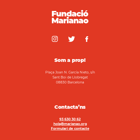
Som a prop!
Plaça Joan N. García Nieto, s/n
Sant Boi de Llobregat
08830 Barcelona
Contacta’ns
93 630 30 62
hola@marianao.org
Formulari de contacte