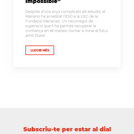
impossible”
Després d’uns anys complicats als estudis, el
Mariano ha acreditat l’ESO a la UEC de la
Fundació Marianao. Un recorregut de
superació que li ha permès recuperar la
confiança en ell mateix i tornar a mirar el futur
amb il·lusió
LLEGIR MÉS
Subscriu-te per estar al dia!