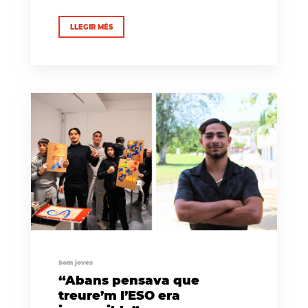
LLEGIR MÉS
Som joves
“Abans pensava que
treure’m l’ESO era