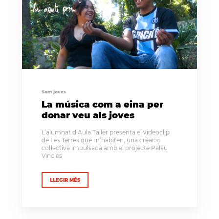
Som joves
La música com a eina per
donar veu als joves
L’alumnat d’Aula Taller presenta el videoclip
de Les Terres que m’habiten, una creació
col·lectiva impulsada amb el projecte Palau
Vincles
LLEGIR MÉS