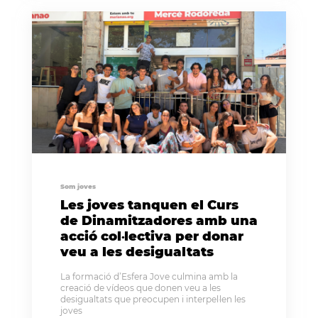
Som joves
Les joves tanquen el Curs
de Dinamitzadores amb una
acció col·lectiva per donar
veu a les desigualtats
La formació d’Esfera Jove culmina amb la
creació de vídeos que donen veu a les
desigualtats que preocupen i interpel·len les
joves