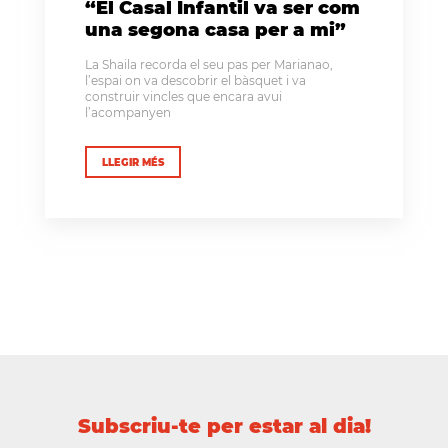
“El Casal Infantil va ser com
una segona casa per a mi”
La Shaila recorda el seu pas per Marianao,
l’espai on va descobrir el bàsquet i va
construir vincles que encara avui
l’acompanyen
LLEGIR MÉS
Subscriu-te per estar al dia!