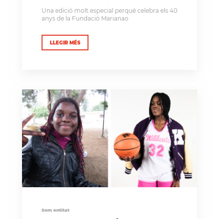
Una edició molt especial perquè celebra els 40
anys de la Fundació Marianao
LLEGIR MÉS
Som entitat