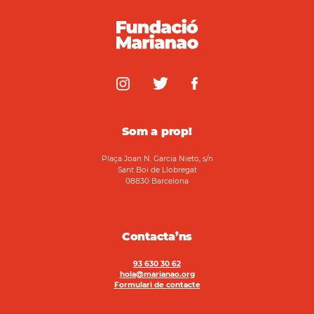
Som a prop!
Plaça Joan N. García Nieto, s/n
Sant Boi de Llobregat
08830 Barcelona
Contacta’ns
93 630 30 62
hola@marianao.org
Formulari de contacte