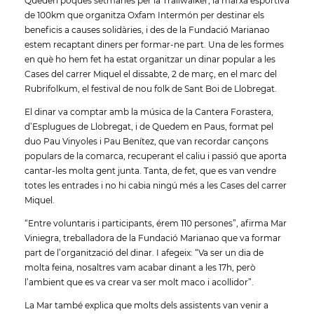
Queden poques setmanes per la Trailwalker, la marxa esportiva
de 100km que organitza Oxfam Intermón per destinar els
beneficis a causes solidàries, i des de la Fundació Marianao
estem recaptant diners per formar-ne part. Una de les formes
en què ho hem fet ha estat organitzar un dinar popular a les
Cases del carrer Miquel el dissabte, 2 de març, en el marc del
Rubrifolkum, el festival de nou folk de Sant Boi de Llobregat.
El dinar va comptar amb la música de la Cantera Forastera,
d’Esplugues de Llobregat, i de Quedem en Paus, format pel
duo Pau Vinyoles i Pau Benítez, que van recordar cançons
populars de la comarca, recuperant el caliu i passió que aporta
cantar-les molta gent junta. Tanta, de fet, que es van vendre
totes les entrades i no hi cabia ningú més a les Cases del carrer
Miquel.
“Entre voluntaris i participants, érem 110 persones”, afirma Mar
Viniegra, treballadora de la Fundació Marianao que va formar
part de l’organització del dinar. I afegeix: “Va ser un dia de
molta feina, nosaltres vam acabar dinant a les 17h, però
l’ambient que es va crear va ser molt maco i acollidor”.
La Mar també explica que molts dels assistents van venir a