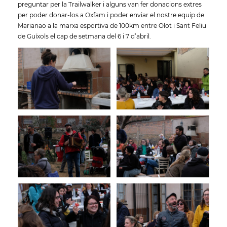
preguntar per la Trailwalker i alguns van fer donacions extres
per poder donar-los a Oxfam i poder enviar el nostre equip de
Marianao a la marxa esportiva de 100km entre Olot i Sant Feliu
de Guíxols el cap de setmana del 6 i 7 d’abril.