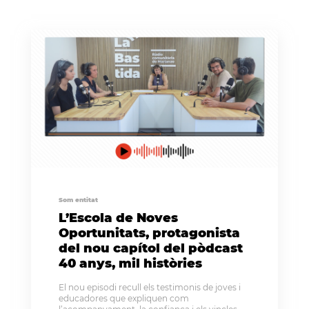
Som entitat
L’Escola de Noves
Oportunitats, protagonista
del nou capítol del pòdcast
40 anys, mil històries
El nou episodi recull els testimonis de joves i
educadores que expliquen com