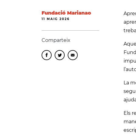
Fundació Marianao
Apren
11 MAIG 2026
apren
treba
Comparteix
Aques
Fund
impul
l’aut
La me
segui
ajuda
Els r
maner
escri