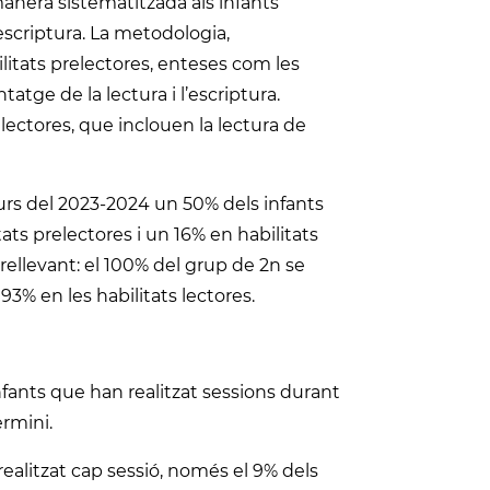
nera sistematitzada als infants
escriptura. La metodologia,
ilitats prelectores, enteses com les
atge de la lectura i l’escriptura.
 lectores, que inclouen la lectura de
 curs del 2023-2024 un 50% dels infants
ts prelectores i un 16% en habilitats
rellevant: el 100% del grup de 2n se
93% en les habilitats lectores.
nfants que han realitzat sessions durant
ermini.
 realitzat cap sessió, només el 9% dels