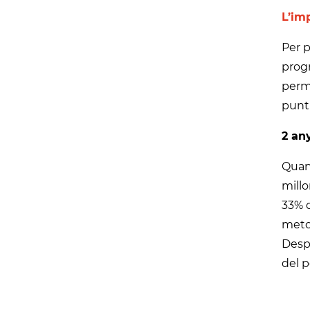
L’im
Per p
progr
perme
punt 
2 an
Quan 
millo
33% d
metod
Desp
del p