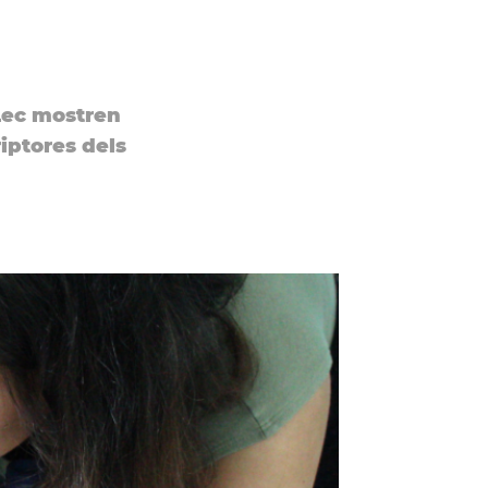
DLec mostren
riptores dels