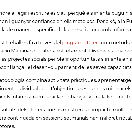
dre a llegir i escriure és clau perquè els infants puguin 
en i guanyar confiança en ells mateixos. Per això, a la 
lla de manera específica la lectoescriptura amb infants
t treball es fa a través del
programa DLec
, una metodol
ació Marianao col·labora estretament. Diverse és una or
sa projectes socials per oferir oportunitats a infants en 
oconfiança i el desenvolupament de les seves capacitats
todologia combina activitats pràctiques, aprenentatge mu
ment individualitzat. L’objectiu no és només millorar el
r els infants a recuperar la confiança i viure la lectura i 
esultats dels darrers cursos mostren un impacte molt posi
a continuada en sessions setmanals han millorat notable
ptores.