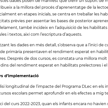
stes dades posen de manifest que oferir un suport de ma
ibueix a la millora del procés d’aprenentatge de la lecto
ialment en etapes inicials, se centra en treballar les hab
itats prèvies per assentar les bases de posterior aprenent
·lelament, també incideix en l’adquisició de les habilitats
les i textos, així com l’escriptura d’aquests.
tzant les dades en més detall, s’observa que a l’inici de
 de primària presentaven el rendiment esperat en habilita
res. Després de dos cursos, es constata una millora molt 
 dins del rendiment esperat en habilitats prelectores i el 
ys d’implementació
lisi longitudinal de l’impacte del Programa DLec en els i
cursos escolars permet aprofundir en els efectes a mig t
nici del curs 2022-2023, quan els infants encara no havien