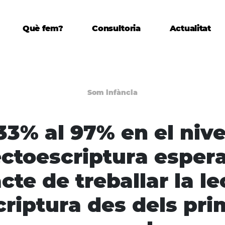
Què fem?
Consultoria
Actualitat
Som infància
33% al 97% en el nive
ectoescriptura espera
cte de treballar la le
scriptura des dels pri