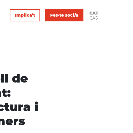
CAT
Implica’t
Fes-te soci/a
CAS
ll de
t:
ctura i
mers