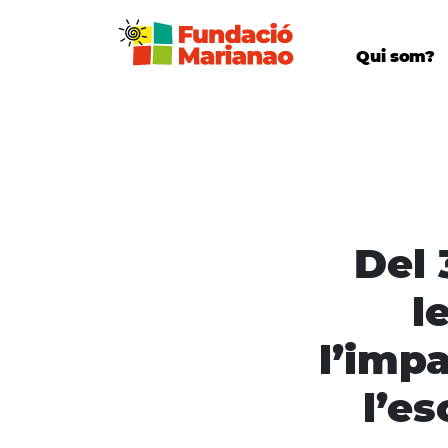
Qui som?
Del 
l
l’impa
l’e