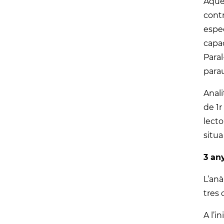
Aque
contr
espec
capac
Paral
parau
Anali
de 1r
lecto
situa
3 an
L’anà
tres 
A l’i