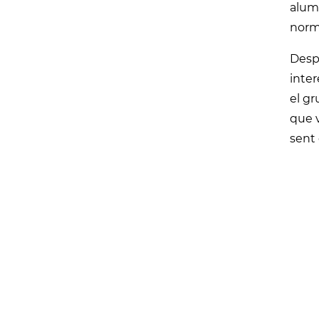
alumn
norma
Despr
inter
el gr
que v
sent 