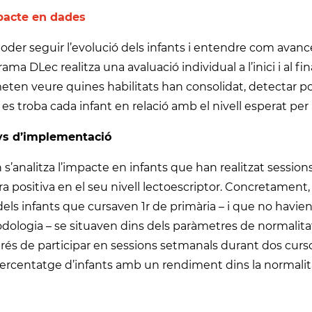
pacte en dades
oder seguir l’evolució dels infants i entendre com avancen
ama DLec realitza una avaluació individual a l’inici i al f
ten veure quines habilitats han consolidat, detectar pos
es troba cada infant en relació amb el nivell esperat per a
ys d’implementació
s’analitza l’impacte en infants que han realitzat session
ra positiva en el seu nivell lectoescriptor. Concretament,
els infants que cursaven 1r de primària – i que no havien 
ologia – se situaven dins dels paràmetres de normalitat
rés de participar en sessions setmanals durant dos curs
ercentatge d’infants amb un rendiment dins la normalita