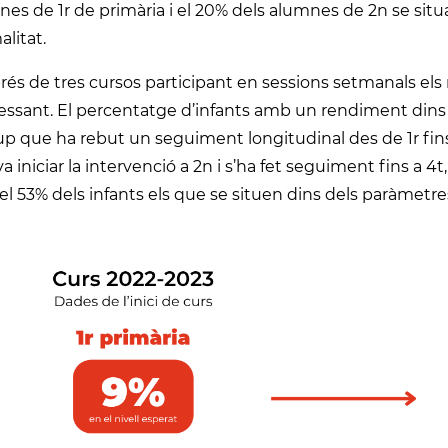
es de 1r de primària i el 20% dels alumnes de 2n se sit
litat.
és de tres cursos participant en sessions setmanals els 
essant. El percentatge d’infants amb un rendiment dins 
up que ha rebut un seguiment longitudinal des de 1r fins 
a iniciar la intervenció a 2n i s’ha fet seguiment fins a 4
el 53% dels infants els que se situen dins dels paràmetres