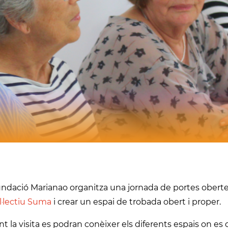
ndació Marianao organitza una jornada de portes obertes
l·lectiu Suma
i crear un espai de trobada obert i proper.
t la visita es podran conèixer els diferents espais on es 