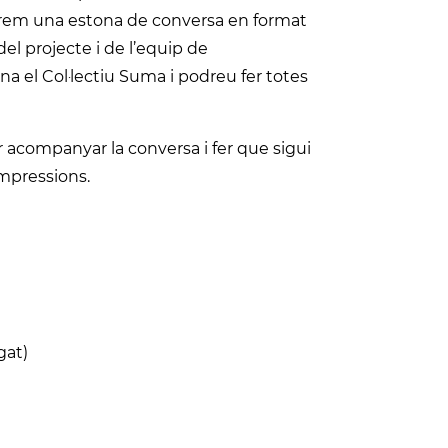
farem una estona de conversa en format
el projecte i de l’equip de
a el Col·lectiu Suma i podreu fer totes
er acompanyar la conversa i fer que sigui
impressions.
gat)