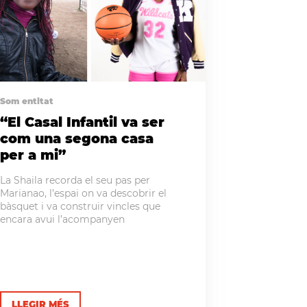
Som entitat
“El Casal Infantil va ser
com una segona casa
per a mi”
La Shaila recorda el seu pas per
Marianao, l’espai on va descobrir el
bàsquet i va construir vincles que
encara avui l’acompanyen
LLEGIR MÉS