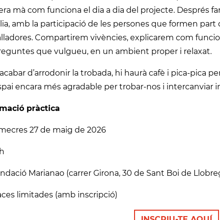
era mà com funciona el dia a dia del projecte. Després 
lia, amb la participació de les persones que formen part d
lladores. Compartirem vivències, explicarem com funcion
reguntes que vulgueu, en un ambient proper i relaxat.
 acabar d’arrodonir la trobada, hi haurà cafè i pica-pica p
pai encara més agradable per trobar-nos i intercanviar 
rmació pràctica
imecres 27 de maig de 2026
 h
ndació Marianao (carrer Girona, 30 de Sant Boi de Llobre
laces limitades (amb inscripció)
INSCRIU-TE AQUÍ