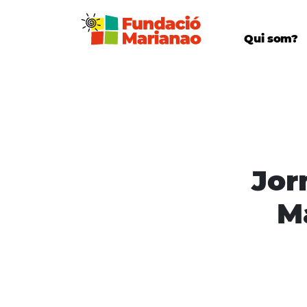
Qui som?
Jor
M