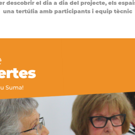
r descobrir el dia a dia del projecte, els espai
una tertúlia amb participants i equip tècnic