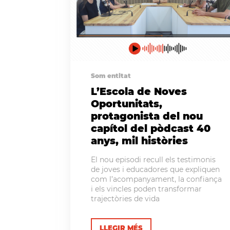
Som entitat
L’Escola de Noves
Oportunitats,
protagonista del nou
capítol del pòdcast 40
anys, mil històries
El nou episodi recull els testimonis
de joves i educadores que expliquen
com l’acompanyament, la confiança
i els vincles poden transformar
trajectòries de vida
LLEGIR MÉS