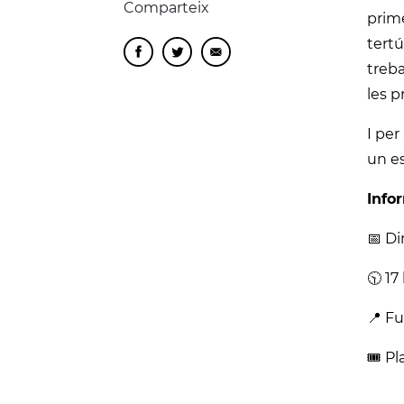
Comparteix
prim
tertú
treba
les p
I per
un es
Info
📅 D
🕥 17
📍 Fu
🎟️ P