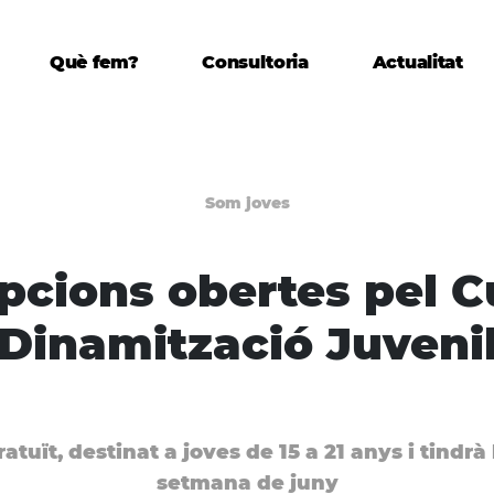
Què fem?
Consultoria
Actualitat
Som joves
ipcions obertes pel C
Dinamització Juveni
ratuït, destinat a joves de 15 a 21 anys i tindrà 
setmana de juny