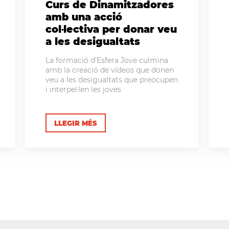
Curs de Dinamitzadores
amb una acció
col·lectiva per donar veu
a les desigualtats
La formació d’Esfera Jove culmina
amb la creació de vídeos que donen
veu a les desigualtats que preocupen
i interpel·len les joves
LLEGIR MÉS