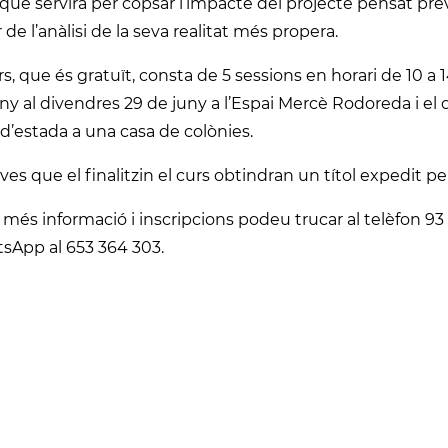
 que servirà per copsar l’impacte del projecte pensat prèv
r de l’anàlisi de la seva realitat més propera.
rs, que és gratuït, consta de 5 sessions en horari de 10 a 
ny al divendres 29 de juny a l’Espai Mercè Rodoreda i el 
l d’estada a una casa de colònies.
oves que el finalitzin el curs obtindran un títol expedit p
 més informació i inscripcions podeu trucar al telèfon 93
sApp al 653 364 303.