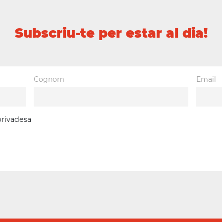
Subscriu-te per estar al dia!
Cognom
Email
 privadesa