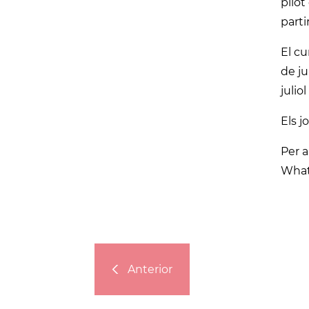
pilot
parti
El cu
de ju
julio
Els j
Per a
What
Anterior