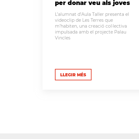
per donar veu als joves
L’alumnat d’Aula Taller presenta el
videoclip de Les Terres que
m’habiten, una creació col·lectiva
impulsada amb el projecte Palau
Vincles
LLEGIR MÉS