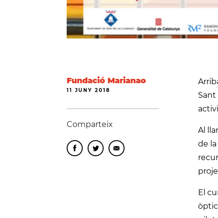
Fundació Marianao
Arrib
11 JUNY 2018
Sant 
activ
Comparteix
Al ll
de la
recur
proje
El cu
òptic