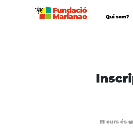
Qui som?
Inscr
El curs és g