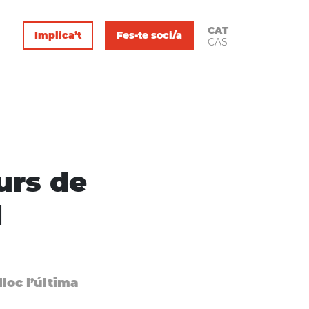
CAT
Implica’t
Fes-te soci/a
CAS
urs de
l
lloc l’última