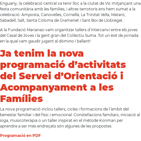
Enguany, la celebració central va tenir lloc a la ciutat de Vic mitjançant una
festa comunitària amb les famílies, i altres terrotoris ens hem sumat a la
celebració: Amposta, Canovelles, Cornellà, La Trinitat Vella, Mataró,
Sabadell, Salt, Santa Coloma de Gramenet i Sant Boi de Llobregat.
A la Fundació Marianao vam organitzar tallers d’intercanvi entre els joves
del Casal de Joves i la gent gran del Col·lectiu Suma. Tot un èxit de jornada
en la qual vam gaudir jugant al dòmino i ballant!
Ja tenim la nova
programació d’activitats
del Servei d’Orientació i
Acompanyament a les
Famílies
La nova programació inclou tallers, cicles i formacions de l’àmbit del
benestar familiar i del físic i emocional. Constel·lacions familiars, iniciació al
ioga, musicoteràpia o un taller inspirat en el mètode Konmari per
aprendre a ser més endreçats són algunes de les propostes.
Programació en PDF