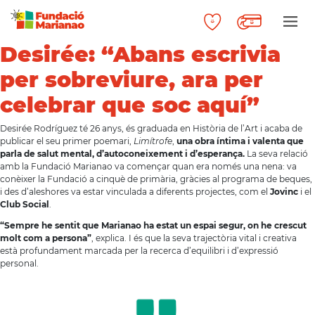
Desirée: “Abans escrivia
per sobreviure, ara per
celebrar que soc aquí”
Desirée Rodríguez té 26 anys, és graduada en Història de l’Art i acaba de
publicar el seu primer poemari,
Limítrofe
,
una obra íntima i valenta que
parla de salut mental, d’autoconeixement i d’esperança.
La seva relació
amb la Fundació Marianao va començar quan era només una nena: va
conèixer la Fundació a cinquè de primària, gràcies al programa de beques,
i des d’aleshores va estar vinculada a diferents projectes, com el
Jovinc
i el
Club Social
.
“Sempre he sentit que Marianao ha estat un espai segur, on he crescut
molt com a persona”
, explica. I és que la seva trajectòria vital i creativa
està profundament marcada per la recerca d’equilibri i d’expressió
personal.