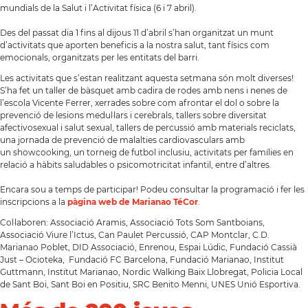
mundials de la Salut i l’Activitat física (6 i 7 abril).
Des del passat dia 1 fins al dijous 11 d’abril s’han organitzat un munt
d’activitats que aporten beneficis a la nostra salut, tant físics com
emocionals, organitzats per les entitats del barri.
Les activitats que s’estan realitzant aquesta setmana són molt diverses!
S’ha fet un taller de bàsquet amb cadira de rodes amb nens i nenes de
l’escola Vicente Ferrer, xerrades sobre com afrontar el dol o sobre la
prevenció de lesions medul·lars i cerebrals, tallers sobre diversitat
afectivosexual i salut sexual, tallers de percussió amb materials reciclats,
una jornada de prevenció de malalties cardiovasculars amb
un showcooking, un torneig de futbol inclusiu, activitats per famílies en
relació a hàbits saludables o psicomotricitat infantil, entre d’altres.
Encara sou a temps de participar! Podeu consultar la programació i fer les
inscripcions a la
pàgina web de Marianao
TéCor
.
Col·laboren: Associació Aramis, Associació Tots Som Santboians,
Associació Viure l’Ictus, Can Paulet Percussió, CAP Montclar, C.D.
Marianao Poblet, DID Associació, Enrenou, Espai Lúdic, Fundació Cassià
Just – Ocioteka, Fundació FC Barcelona, Fundació Marianao, Institut
Guttmann, Institut Marianao, Nordic Walking Baix Llobregat, Policia Local
de Sant Boi, Sant Boi en Positiu, SRC Benito Menni, UNES Unió Esportiva.