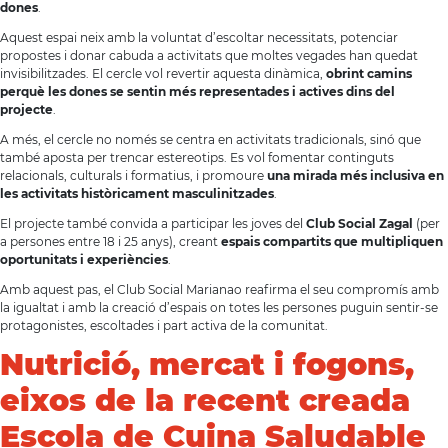
dones
.
Aquest espai neix amb la voluntat d’escoltar necessitats, potenciar
propostes i donar cabuda a activitats que moltes vegades han quedat
invisibilitzades. El cercle vol revertir aquesta dinàmica,
obrint camins
perquè les dones se sentin més representades i actives dins del
projecte
.
A més, el cercle no només se centra en activitats tradicionals, sinó que
també aposta per trencar estereotips. Es vol fomentar continguts
relacionals, culturals i formatius, i promoure
una mirada més inclusiva en
les activitats històricament masculinitzades
.
El projecte també convida a participar les joves del
Club Social Zagal
(per
a persones entre 18 i 25 anys), creant
espais compartits que multipliquen
oportunitats i experiències
.
Amb aquest pas, el Club Social Marianao reafirma el seu compromís amb
la igualtat i amb la creació d’espais on totes les persones puguin sentir-se
protagonistes, escoltades i part activa de la comunitat.
Nutrició, mercat i fogons,
eixos de la recent creada
Escola de Cuina Saludable