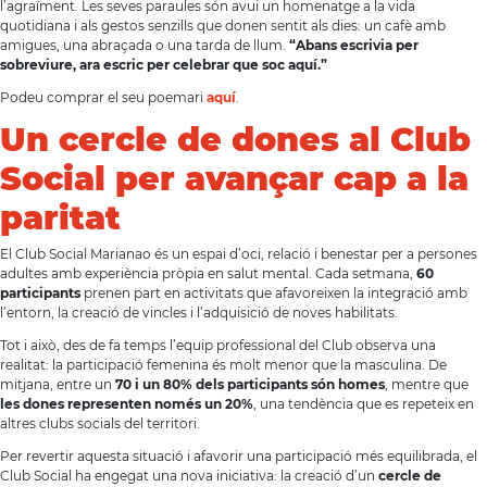
l’agraïment. Les seves paraules són avui un homenatge a la vida
quotidiana i als gestos senzills que donen sentit als dies: un cafè amb
amigues, una abraçada o una tarda de llum.
“Abans escrivia per
sobreviure, ara escric per celebrar que soc aquí.”
Podeu comprar el seu poemari
aquí
.
Un cercle de dones al Club
Social per avançar cap a la
paritat
El Club Social Marianao és un espai d’oci, relació i benestar per a persones
adultes amb experiència pròpia en salut mental. Cada setmana,
60
participants
prenen part en activitats que afavoreixen la integració amb
l’entorn, la creació de vincles i l’adquisició de noves habilitats.
Tot i això, des de fa temps l’equip professional del Club observa una
realitat: la participació femenina és molt menor que la masculina. De
mitjana, entre un
70 i un 80% dels participants són homes
, mentre que
les dones representen només un 20%
, una tendència que es repeteix en
altres clubs socials del territori.
Per revertir aquesta situació i afavorir una participació més equilibrada, el
Club Social ha engegat una nova iniciativa: la creació d’un
cercle de