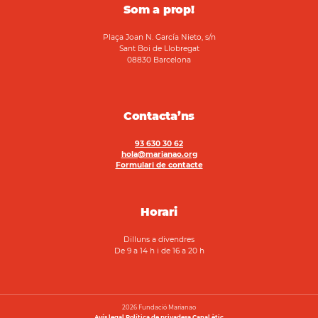
Som a prop!
Plaça Joan N. García Nieto, s/n
Sant Boi de Llobregat
08830 Barcelona
Contacta’ns
93 630 30 62
hola@marianao.org
Formulari de contacte
Horari
Dilluns a divendres
De 9 a 14 h i de 16 a 20 h
2026 Fundació Marianao
Avís legal
Política de privadesa
Canal ètic