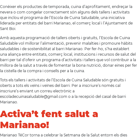
Conèixer els productes de temporada, cuina d’aprofitament, endreçar la
nevera o com congelar correctament són alguns dels tallers i activitats
que inclou el programa de l’Escola de Cuina Saludable, una iniciativa
liderada per entitats del barri Marianao, el comerç local i l’Ajuntament de
Sant Boi.
Amb aquesta programació de tallers oberts i gratuïts, l’Escola de Cuina
Saludable vol millorar l’alimentació, prevenir malalties i promoure hàbits
saludables i de sostenibilitat al barri Marianao. Per fer-ho, s’ha establert
una aliança entre entitats, comerç local, institucions i recursos de salut del
barri per tal d’oferir un programa d’activitats i tallers que vol contribuir a la
millora de la salut a través de fomentar la bona nutrició, donar eines per fer
la cistella de la compra i consells per a la cuina.
Tots els tallers i activitats de l’Escola de Cuina Saludable són gratuïts i
oberts a tots els veïns i veïnes del barri. Per a inscriure’s només cal
inscriure’s enviant un correu electrònic a
escoladecuinasaludable@gmail.com o a la recepció del casal de barri
Marianao.
Activa’t fent salut a
Marianao!
Marianao TéCor torna a celebrar la Setmana de la Salut entorn els dies