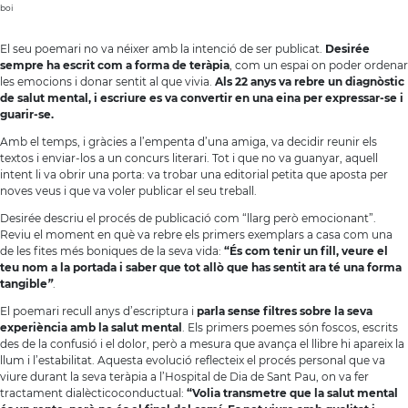
boi
El seu poemari no va néixer amb la intenció de ser publicat.
Desirée
sempre ha escrit com a forma de teràpia
, com un espai on poder ordenar
les emocions i donar sentit al que vivia.
Als 22 anys va rebre un diagnòstic
de salut mental, i escriure es va convertir en una eina per expressar-se i
guarir-se.
Amb el temps, i gràcies a l’empenta d’una amiga, va decidir reunir els
textos i enviar-los a un concurs literari. Tot i que no va guanyar, aquell
intent li va obrir una porta: va trobar una editorial petita que aposta per
noves veus i que va voler publicar el seu treball.
Desirée descriu el procés de publicació com “llarg però emocionant”.
Reviu el moment en què va rebre els primers exemplars a casa com una
de les fites més boniques de la seva vida:
“És com tenir un fill, veure el
teu nom a la portada i saber que tot allò que has sentit ara té una forma
tangible
”
.
El poemari recull anys d’escriptura i
parla sense filtres sobre la seva
experiència amb la salut mental
. Els primers poemes són foscos, escrits
des de la confusió i el dolor, però a mesura que avança el llibre hi apareix la
llum i l’estabilitat. Aquesta evolució reflecteix el procés personal que va
viure durant la seva teràpia a l’Hospital de Dia de Sant Pau, on va fer
tractament dialècticoconductual:
“Volia transmetre que la salut mental