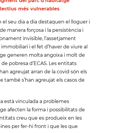
ugment del parc d’habitatge
ol·lectius més vulnerables
el seu dia a dia destaquen el lloguer i
de manera forçosa i la persistència i
nament invisible, l’assetjament
mmobiliari i el fet d’haver de viure al
atge generen molta angoixa i molt de
 de pobresa d’ECAS. Les entitats
n agreujat arran de la covid són els
que també s’han agreujat els casos de
nya està vinculada a problemes
ge afecten la forma i possibilitats de
 entitats creu que es produeix en les
nes per fer-hi front i que les que