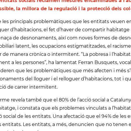
entitats socials reclamen mesures encaminades a l’a
sible, la millora de la regulació i la protecció dels c
 les principals problemàtiques que les entitats veuen en 
guer d’habitacions, el fet d’haver de compartir habitatge 
enaça de desnonaments, així com noves formes de desno
iliari latent, les ocupacions estigmatitzades, el racisme i
r de manera crònica o intermitent. “La pobresa i l’habit
ent a les persones”, ha lamentat Ferran Busquets, vocal
deren que les problemàtiques que més afecten i més s’ha
naments del lloguer i el relloguer d’habitacions, tot i 
ció de carrer intermitent.
orme revela també que el 80% de l’acció social a Catalu
itatge, i constata que els problemes vinculats a l’habitat
ió social de les entitats. Una afectació que el 94% de les
 entitats. Les entitats, a més, denuncien que no tenen ei