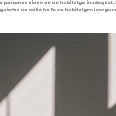
de persones viuen en un habitatge inadequat 
gairebé un milió ho fa en habitatges insegurs