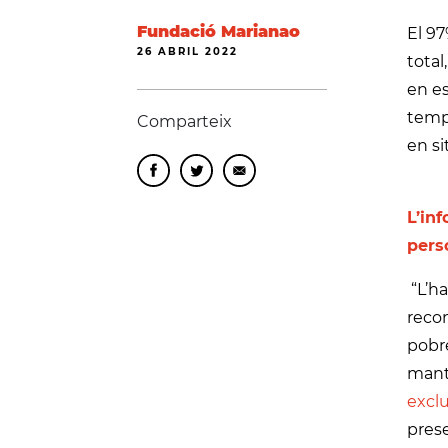
Fundació Marianao
El 97
26 ABRIL 2022
total
en es
temp
Comparteix
en si
L’inf
pers
“L’ha
recon
pobre
mant
exclu
pres