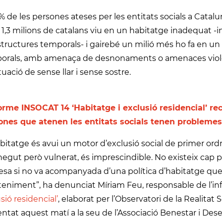
% de les persones ateses per les entitats socials a Cata
, 1,3 milions de catalans viu en un habitatge inadequat
tructures temporals- i gairebé un milió més ho fa en un
orals, amb amenaça de desnonaments o amenaces violen
tuació de sense llar i sense sostre.
orme INSOCAT 14 ‘Habitatge i exclusió residencial’ recu
ones que atenen les entitats socials tenen problemes
bitatge és avui un motor d’exclusió social de primer ordre.
egut però vulnerat, és imprescindible. No existeix cap pol
sa si no va acompanyada d’una política d’habitatge que e
eniment”, ha denunciat Míriam Feu, responsable de l’i
sió residencial’
, elaborat per l’Observatori de la Realitat 
entat aquest matí a la seu de l’Associació Benestar i D