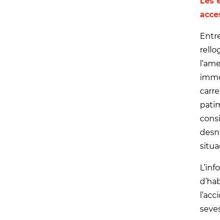
Les 
acces
Entre
rello
l’am
immob
carre
patim
consi
desno
situa
L’inf
d’hab
l’acc
seves