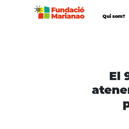
Qui som?
El 
atenen