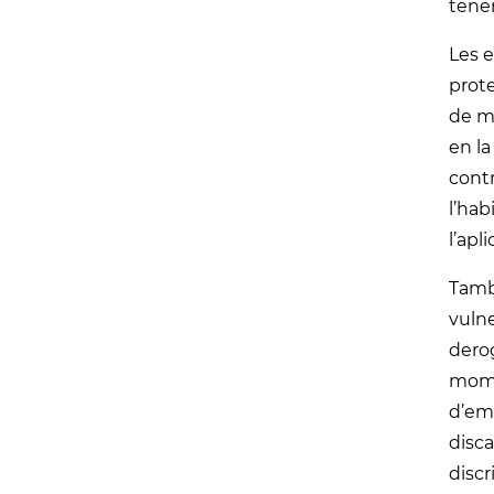
tene
Les e
prote
de mé
en la
contr
l’hab
l’apl
Tamb
vulne
derog
momen
d’em
disca
discr