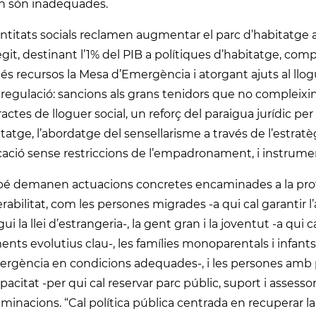
n són inadequades.
ntitats socials reclamen augmentar el parc d’habitatge 
git, destinant l’1% del PIB a polítiques d’habitatge, com
s recursos la Mesa d’Emergència i atorgant ajuts al llog
 regulació: sancions als grans tenidors que no compleixi
actes de lloguer social, un reforç del paraigua jurídic per
itatge, l’abordatge del sensellarisme a través de l’estrat
icació sense restriccions de l’empadronament, i instrument
é demanen actuacions concretes encaminades a la protec
rabilitat, com les persones migrades -a qui cal garant
ui la llei d’estrangeria-, la gent gran i la joventut -a qui ca
ts evolutius clau-, les famílies monoparentals i infants 
ergència en condicions adequades-, i les persones amb 
pacitat -per qui cal reservar parc públic, suport i asses
iminacions. “Cal política pública centrada en recuperar la 