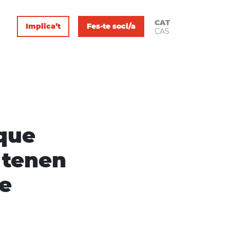
CAT
Implica’t
Fes-te soci/a
CAS
 que
s tenen
e