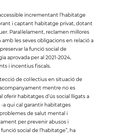
accessible incrementant l’habitatge
prant i captant habitatge privat, dotant
uer. Paral·lelament, reclamen millores
n amb les seves obligacions en relació a
 preservar la funció social de
ègia aprovada per al 2021-2024,
s i incentius fiscals.
ció de col·lectius en situació de
ir l’acompanyament mentre no es
l oferir habitatges d’ús social lligats a
-a qui cal garantir habitatges
problemes de salut mental i
sorament per prevenir abusos i
funció social de l’habitatge”, ha