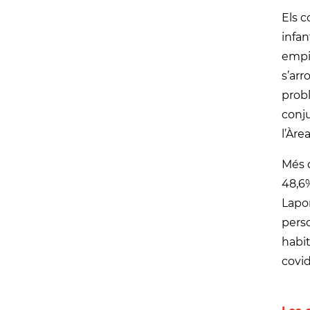
Els c
infan
empit
s’arr
probl
conju
l’Àre
Més d
48,6%
Lapor
perso
habit
covid