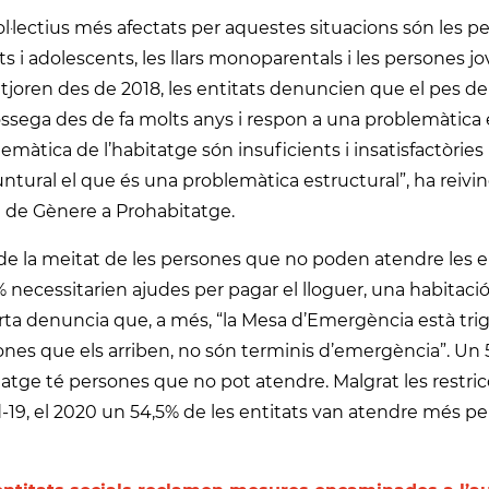
ol·lectius més afectats per aquestes situacions són les 
ts i adolescents, les llars monoparentals i les persones jo
joren des de 2018, les entitats denuncien que el pes de l
ossega des de fa molts anys i respon a una problemàtica e
emàtica de l’habitatge són insuficients i insatisfactòri
ntural el que és una problemàtica estructural”, ha reivin
a de Gènere a Prohabitatge.
e la meitat de les persones que no poden atendre les ent
 necessitarien ajudes per pagar el lloguer, una habitaci
ta denuncia que, a més, “la Mesa d’Emergència està triga
nes que els arriben, no són terminis d’emergència”. Un 
atge té persones que no pot atendre. Malgrat les restricc
-19, el 2020 un 54,5% de les entitats van atendre més pe