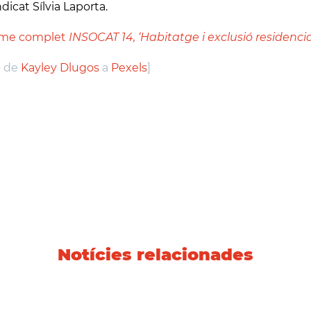
ndicat Sílvia Laporta.
rme complet
INSOCAT 14, ‘Habitatge i exclusió residencia
o de
Kayley Dlugos
a
Pexels
]
Notícies relacionades