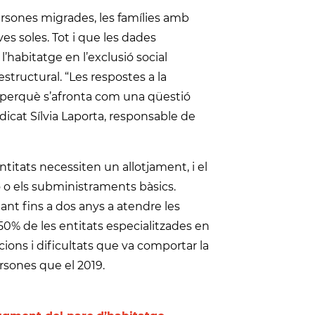
persones migrades, les famílies amb
ves soles. Tot i que les dades
’habitatge en l’exclusió social
structural. “Les respostes a la
es perquè s’afronta com una qüestió
dicat Sílvia Laporta, responsable de
itats necessiten un allotjament, i el
ó o els subministraments bàsics.
nt fins a dos anys a atendre les
50% de les entitats especialitzades en
ions i dificultats que va comportar la
rsones que el 2019.