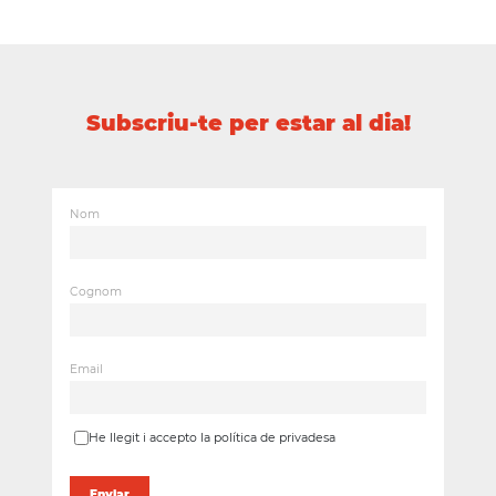
Subscriu-te per estar al dia!
Nom
Cognom
Email
He llegit i accepto la política de privadesa