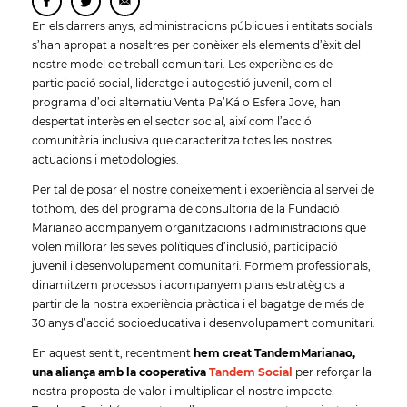
En els darrers anys, administracions públiques i entitats socials
s’han apropat a nosaltres per conèixer els elements d’èxit del
nostre model de treball comunitari. Les experiències de
participació social, lideratge i autogestió juvenil, com el
programa d’oci alternatiu Venta Pa’Ká o Esfera Jove, han
despertat interès en el sector social, així com l’acció
comunitària inclusiva que caracteritza totes les nostres
actuacions i metodologies.
Per tal de posar el nostre coneixement i experiència al servei de
tothom, des del programa de consultoria de la Fundació
Marianao acompanyem organitzacions i administracions que
volen millorar les seves polítiques d’inclusió, participació
juvenil i desenvolupament comunitari. Formem professionals,
dinamitzem processos i acompanyem plans estratègics a
partir de la nostra experiència pràctica i el bagatge de més de
30 anys d’acció socioeducativa i desenvolupament comunitari.
En aquest sentit, recentment
hem creat TandemMarianao,
una aliança amb la cooperativa
Tandem Social
per reforçar la
nostra proposta de valor i multiplicar el nostre impacte.