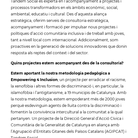
Tandem Social és experta en l’acompanyament a projectes i
processos transformadors en els àmbits econòmic, social,
ambiental, educatiu i cultural. Des d’aquesta aliança
estratègica, oferim serveis de consultoria estratègica,
acompanyament i formació per impulsar nous projectes i
polítiques d’acció comunitària inclusiva i de treball amb joves,
tant a nivell local com internacional. Addicionalment, som
proactives en la generació de solucions innovadores que donin
resposta als reptes del context i del sector.
Quins projectes estem acompanyant des de la consultoria?
Estem aportant la nostra metodologia pedagògica a
Empowering 4 Inclusion
, un projecte per erradicar el racisme,
la xenofòbia i altres formes de discriminació i, en particular, la
islamofòbia i l’antigitanisme, a 19 municipis de Catalunya. Amb
la nostra metodologia, estem empoderant més de 2000 joves
perquè esdevinguin agents de lluita contra la discriminació i
fomentin la convivència intercultural a la comunitat a la qual
pertanyen. Un projecte de la Direcció General d’Acció Cívica i
Comunitària de la Generalitat de Catalunya en aliança amb
l’Agrupació d’Entitats Gitanes dels Països Catalans (AGIPCAT) i
Tandem Social.