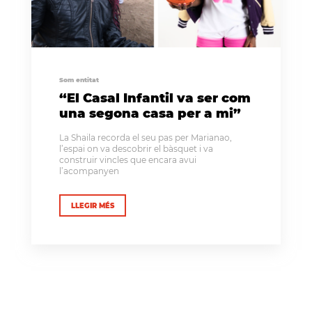
Som entitat
“El Casal Infantil va ser com
una segona casa per a mi”
La Shaila recorda el seu pas per Marianao,
l’espai on va descobrir el bàsquet i va
construir vincles que encara avui
l’acompanyen
LLEGIR MÉS