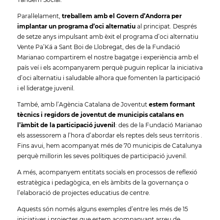
Paral·lelament,
treballem amb el Govern d’Andorra per
implantar un programa d’oci alternatiu
al principat. Després
de setze anys impulsant amb èxit el programa d’oci alternatiu
Vente Pa’Ká a Sant Boi de Llobregat, des de la Fundació
Marianao compartirem el nostre bagatge i experiència amb el
país veí i els acompanyarem perquè puguin replicar la iniciativa
d’oci alternatiu i saludable alhora que fomenten la participació
i el lideratge juvenil.
També, amb l’Agència Catalana de Joventut
estem formant
tècnics i regidors de joventut de municipis catalans en
l’àmbit de la participació juvenil
: des de la Fundació Marianao
els assessorem a l’hora d’abordar els reptes dels seus territoris .
Fins avui, hem acompanyat més de 70 municipis de Catalunya
perquè millorin les seves polítiques de participació juvenil.
A més, acompanyem entitats socials en processos de reflexió
estratègica i pedagògica, en els àmbits de la governança o
l’elaboració de projectes educatius de centre.
Aquests són només alguns exemples d’entre les més de 15
iniciatives i projectes que estem acompanyant arreu de