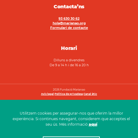
Contacta’ns
93 630 30 62
hola@marianao.org
Formulari de contacte
Horari
Dilluns a divendres
De 9 a 14 h i de 16 a 20 h
2026 Fundació Marianao
Avís legal
Política de privadesa
Canal ètic
Utilitzem cookies per assegurar-nos que oferim la millor
experiència. Si continues navegant, considerem que acceptes el
seu ús. Més informació
aquí