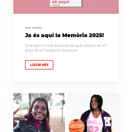
Som entitat
Ja és aquí la Memòria 2025!
Una edició molt especial perquè celebra els 40
anys de la Fundació Marianao
LLEGIR MÉS