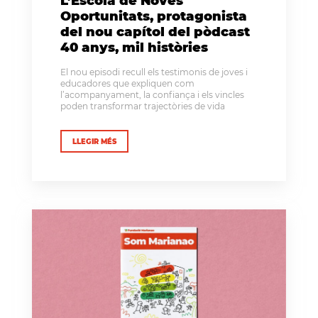
L’Escola de Noves
Oportunitats, protagonista
del nou capítol del pòdcast
40 anys, mil històries
El nou episodi recull els testimonis de joves i
educadores que expliquen com
l’acompanyament, la confiança i els vincles
poden transformar trajectòries de vida
LLEGIR MÉS