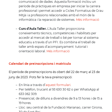
comunicació de dades. Aquesta formació inclou un
període de pràctiques en empresa per iniciar la carrera
professional i permet accedir a Cicles Formatius de Grau
Mitjà i a professions relacionades amb el món de la
informàtica i la reparació de sistemes.
Més informació
Curs d’Aula Taller.
L’Aula Taller proporciona
coneixements tècnics, competències i habilitats per
accedir al mercat de treball o bé per tornar al sistema
educatiu a través d’un PFI. Es combina el treball de
taller amb espais d’acompanyament tutorial i
orientació laboral.
Més informació
Calendari de preinscripcions i matrícula
El període de preinscripcions és obert del 22 de març al 23 de
juny de 2023. Pots fer la teva preinscripció:
En línia a través d’
aquest formulari
.
Per telèfon, trucant al 93 630 30 62 o per WhatsApp al
633 062 309.
Presencial, de dilluns a divendres de 9 a 13 hores i de 15 a
19 hores.
Lloc: seu central de la Fundació Marianao, carrer Girona,
30 de Sant Boi.