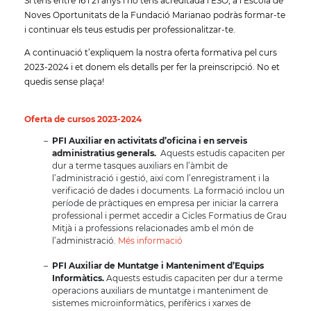
Si tens entre 16 i 21 anys i no tens acreditada l’ESO, a l’Escola de
Noves Oportunitats de la Fundació Marianao podràs formar-te
i continuar els teus estudis per professionalitzar-te.
A continuació t’expliquem la nostra oferta formativa pel curs
2023-2024 i et donem els detalls per fer la preinscripció. No et
quedis sense plaça!
Oferta de cursos 2023-2024
PFI Auxiliar en activitats d’oficina i en serveis
administratius generals.
Aquests estudis capaciten per
dur a terme tasques auxiliars en l’àmbit de
l’administració i gestió, així com l’enregistrament i la
verificació de dades i documents. La formació inclou un
període de pràctiques en empresa per iniciar la carrera
professional i permet accedir a Cicles Formatius de Grau
Mitjà i a professions relacionades amb el món de
l’administració.
Més informació
PFI Auxiliar de Muntatge i Manteniment d’Equips
Informàtics.
Aquests estudis capaciten per dur a terme
operacions auxiliars de muntatge i manteniment de
sistemes microinformàtics, perifèrics i xarxes de