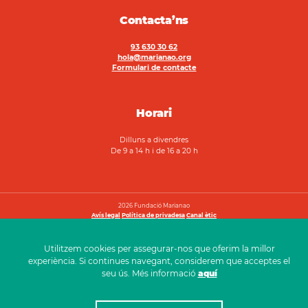
Contacta’ns
93 630 30 62
hola@marianao.org
Formulari de contacte
Horari
Dilluns a divendres
De 9 a 14 h i de 16 a 20 h
2026 Fundació Marianao
Avís legal
Política de privadesa
Canal ètic
Utilitzem cookies per assegurar-nos que oferim la millor
experiència. Si continues navegant, considerem que acceptes el
seu ús. Més informació
aquí