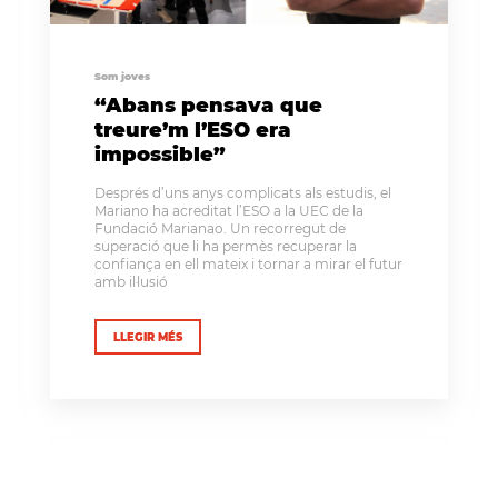
Som joves
“Abans pensava que
treure’m l’ESO era
impossible”
Després d’uns anys complicats als estudis, el
Mariano ha acreditat l’ESO a la UEC de la
Fundació Marianao. Un recorregut de
superació que li ha permès recuperar la
confiança en ell mateix i tornar a mirar el futur
amb il·lusió
LLEGIR MÉS