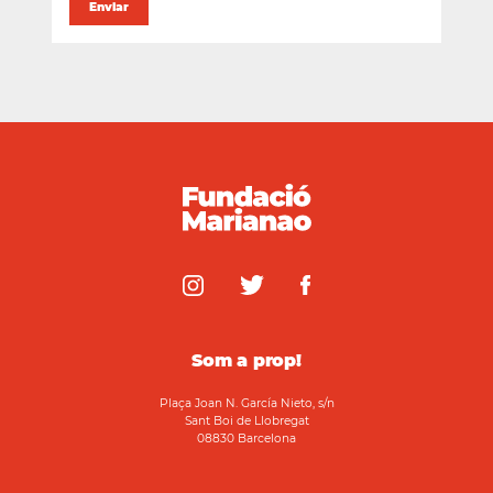
Som a prop!
Plaça Joan N. García Nieto, s/n
Sant Boi de Llobregat
08830 Barcelona