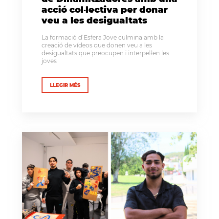
acció col·lectiva per donar
veu a les desigualtats
La formació d’Esfera Jove culmina amb la
creació de vídeos que donen veu a les
desigualtats que preocupen i interpel·len les
joves
LLEGIR MÉS