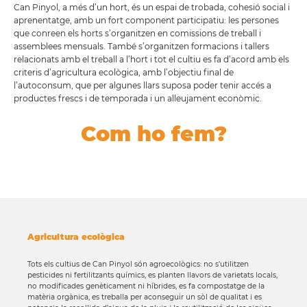
Can Pinyol, a més d’un hort, és un espai de trobada, cohesió social i
aprenentatge, amb un fort component participatiu: les persones
que conreen els horts s’organitzen en comissions de treball i
assemblees mensuals. També s’organitzen formacions i tallers
relacionats amb el treball a l’hort i tot el cultiu es fa d’acord amb els
criteris d’agricultura ecològica, amb l’objectiu final de
l’autoconsum, que per algunes llars suposa poder tenir accés a
productes frescs i de temporada i un alleujament econòmic.
Com ho fem?
Agricultura ecològica
Tots els cultius de Can Pinyol són agroecològics: no s’utilitzen
pesticides ni fertilitzants químics, es planten llavors de varietats locals,
no modificades genèticament ni híbrides, es fa compostatge de la
matèria orgànica, es treballa per aconseguir un sòl de qualitat i es