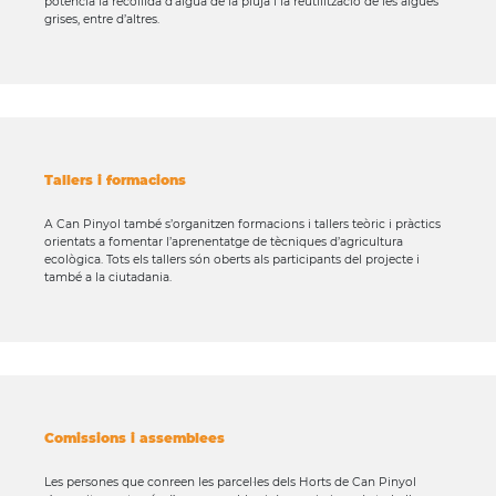
potencia la recollida d’aigua de la pluja i la reutilització de les aigües
grises, entre d’altres.
Tallers i formacions
A Can Pinyol també s’organitzen formacions i tallers teòric i pràctics
orientats a fomentar l’aprenentatge de tècniques d’agricultura
ecològica. Tots els tallers són oberts als participants del projecte i
també a la ciutadania.
Comissions i assemblees
Les persones que conreen les parcel·les dels Horts de Can Pinyol