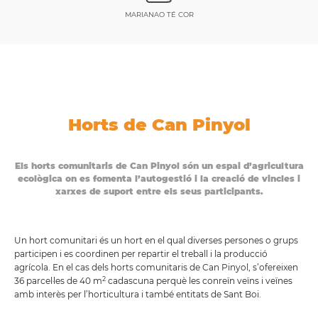
MARIANAO TÉ COR
Horts de Can Pinyol
Els horts comunitaris de Can Pinyol són un espai d’agricultura
ecològica on es fomenta l’autogestió i la creació de vincles i
xarxes de suport entre els seus participants.
Un hort comunitari és un hort en el qual diverses persones o grups
participen i es coordinen per repartir el treball i la producció
agrícola. En el cas dels horts comunitaris de Can Pinyol, s’ofereixen
2
36 parcel·les de 40 m
cadascuna perquè les conreïn veïns i veïnes
amb interès per l’horticultura i també entitats de Sant Boi.