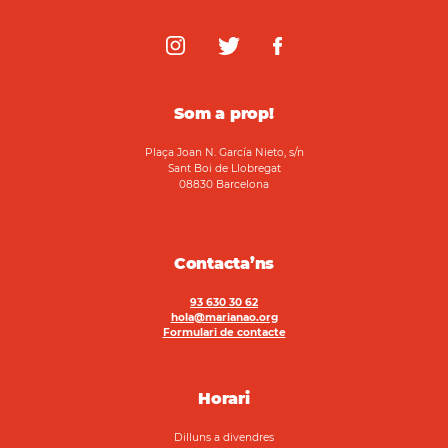
Som a prop!
Plaça Joan N. García Nieto, s/n
Sant Boi de Llobregat
08830 Barcelona
Contacta’ns
93 630 30 62
hola@marianao.org
Formulari de contacte
Horari
Dilluns a divendres